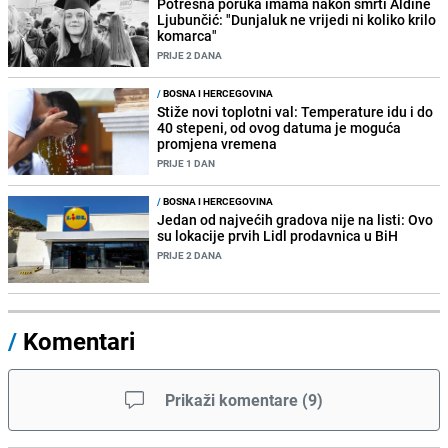
Potresna poruka imama nakon smrti Aldine
Ljubunčić: "Dunjaluk ne vrijedi ni koliko krilo
komarca"
PRIJE 2 DANA
/
BOSNA I HERCEGOVINA
Stiže novi toplotni val: Temperature idu i do
40 stepeni, od ovog datuma je moguća
promjena vremena
PRIJE 1 DAN
/
BOSNA I HERCEGOVINA
Jedan od najvećih gradova nije na listi: Ovo
su lokacije prvih Lidl prodavnica u BiH
PRIJE 2 DANA
/
Komentari
Prikaži komentare
(
9
)