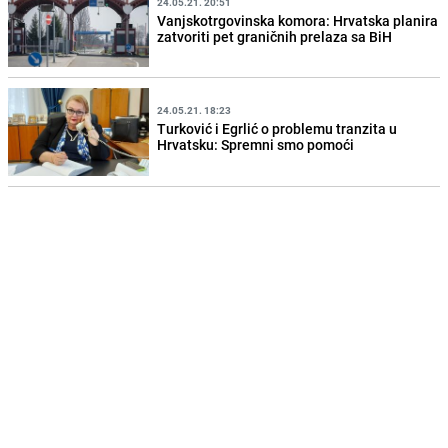
24.05.21. 20:51
Vanjskotrgovinska komora: Hrvatska planira
zatvoriti pet graničnih prelaza sa BiH
24.05.21. 18:23
Turković i Egrlić o problemu tranzita u
Hrvatsku: Spremni smo pomoći