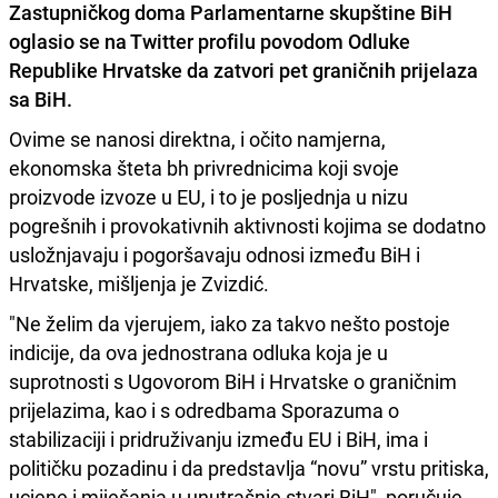
Zastupničkog doma Parlamentarne skupštine BiH
oglasio se
na Twitter profilu
povodom Odluke
Republike Hrvatske da zatvori pet graničnih prijelaza
sa BiH.
Ovime se nanosi direktna, i očito namjerna,
ekonomska šteta bh privrednicima koji svoje
proizvode izvoze u EU, i to je posljednja u nizu
pogrešnih i provokativnih aktivnosti kojima se dodatno
usložnjavaju i pogoršavaju odnosi između BiH i
Hrvatske, mišljenja je Zvizdić.
"Ne želim da vjerujem, iako za takvo nešto postoje
indicije, da ova jednostrana odluka koja je u
suprotnosti s Ugovorom BiH i Hrvatske o graničnim
prijelazima, kao i s odredbama Sporazuma o
stabilizaciji i pridruživanju između EU i BiH, ima i
političku pozadinu i da predstavlja “novu” vrstu pritiska,
ucjene i miješanja u unutrašnje stvari BiH", poručuje