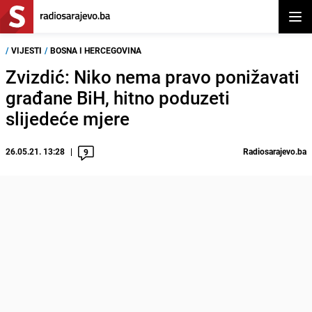
Otvor
/
VIJESTI
/
BOSNA I HERCEGOVINA
Zvizdić: Niko nema pravo ponižavati
građane BiH, hitno poduzeti
slijedeće mjere
26.05.21. 13:28
Radiosarajevo.ba
9