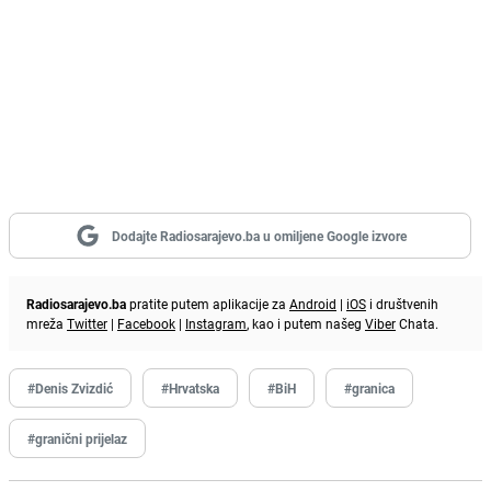
Dodajte Radiosarajevo.ba u omiljene Google izvore
Radiosarajevo.ba
pratite putem aplikacije za
Android
|
iOS
i društvenih
mreža
Twitter
|
Facebook
|
Instagram
, kao i putem našeg
Viber
Chata.
#Denis Zvizdić
#Hrvatska
#BiH
#granica
#granični prijelaz