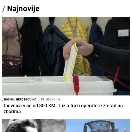
/
Najnovije
/
BOSNA I HERCEGOVINA
I
PRIJE OKO 1H
Dnevnica više od 300 KM: Tuzla traži operatere za rad na
izborima