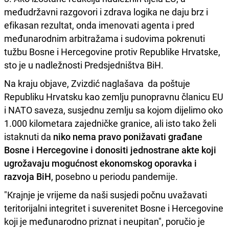
međudržavni razgovori i zdrava logika ne daju brz i
efikasan rezultat, onda imenovati agenta i pred
međunarodnim arbitražama i sudovima pokrenuti
tužbu Bosne i Hercegovine protiv Republike Hrvatske,
sto je u nadležnosti Predsjedništva BiH.
Na kraju objave, Zvizdić naglašava da poštuje
Republiku Hrvatsku kao zemlju punopravnu članicu EU
i NATO saveza, susjednu zemlju sa kojom dijelimo oko
1.000 kilometara zajedničke granice, ali isto tako želi
istaknuti da
niko nema pravo ponižavati građane
Bosne i Hercegovine i donositi jednostrane akte koji
ugrožavaju mogućnost ekonomskog oporavka i
razvoja BiH
, posebno u periodu pandemije.
"Krajnje je vrijeme da naši susjedi počnu uvažavati
teritorijalni integritet i suverenitet Bosne i Hercegovine
koji je međunarodno priznat i neupitan", poručio je