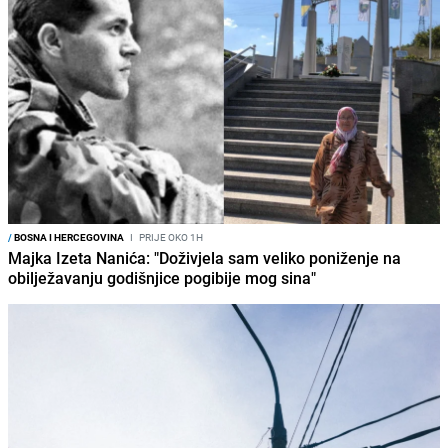
/
BOSNA I HERCEGOVINA
I
PRIJE OKO 1H
Majka Izeta Nanića: "Doživjela sam veliko poniženje na
obilježavanju godišnjice pogibije mog sina"