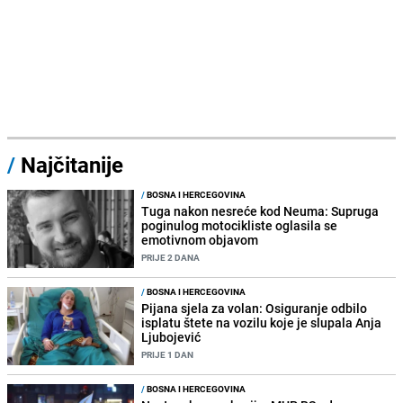
/
Najčitanije
/
BOSNA I HERCEGOVINA
Tuga nakon nesreće kod Neuma: Supruga
poginulog motocikliste oglasila se
emotivnom objavom
PRIJE 2 DANA
/
BOSNA I HERCEGOVINA
Pijana sjela za volan: Osiguranje odbilo
isplatu štete na vozilu koje je slupala Anja
Ljubojević
PRIJE 1 DAN
/
BOSNA I HERCEGOVINA