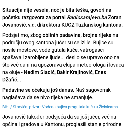
Situacija nije vesela, noć je bila teška, govori na
početku razgovora za portal
Radiosarajevo.ba
Zoran
Jovanović
, v.d. dikrektora KUCZ Tuzlanskog kantona.
Podsjetimo, zbog
obilnih padavina, brojne rijeke
na
području ovog kantona jučer su se izlile. Bujice su
nosile mostove, vode gutala kuće, vatrogasci
spašavali zarobljene ljude... desilo se upravo ono na
što već danima upozorava ekipa meteorologa i lovaca
na oluje -
Nedim Sladić, Bakir Krajinović, Enes
Džafić
...
Padavine se očekuju još danas
. Naš sagovornik
naglašava da se nivo rijeka ne smanjuje.
BiH /
Stravični prizori: Vodena bujica progutala kuću u Živinicama
Jovanović također podsjeća da su još jučer, većina
općina i gradova u Kantonu, proglasili stanje prirodne