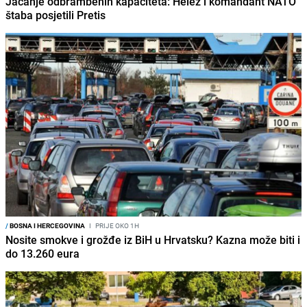
Jačanje odbrambenih kapaciteta: Helez i komandant NATO
štaba posjetili Pretis
/
BOSNA I HERCEGOVINA
I
PRIJE OKO 1H
Nosite smokve i grožđe iz BiH u Hrvatsku? Kazna može biti i
do 13.260 eura