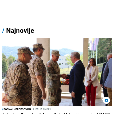
/
Najnovije
/
BOSNA I HERCEGOVINA
I
PRIJE 19MIN