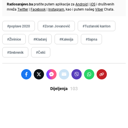
Radiosarajevo.ba
pratite putem aplikacije za
Android
|
iOS
i društvenih
mreža
Twitter
|
Facebook
|
Instagram
, kao i putem našeg
Viber
Chata.
#poplave 2020
#Zoran Jovanović
#Tuzlanski kanton
#Živinice
#Kladanj
#Kalesija
#Sapna
#Srebrenik
#Čelić
103
Dijeljenja