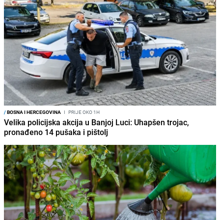
/
BOSNA I HERCEGOVINA
I
PRIJE OKO 1H
Velika policijska akcija u Banjoj Luci: Uhapšen trojac,
pronađeno 14 pušaka i pištolj