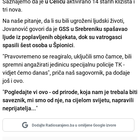
Saznajemo da je
u Čeliću
aktivirano 14 starih klizišta i
tri nova.
Na naše pitanje, da li su bili ugroženi ljudski životi,
Jovanović govori da je
GSS u Srebreniku spašavao
ljude iz poplavljenih objekata, dok su vatrogasci
spasili šest osoba u Špionici
.
"Pravovremeno se reagiralo, uključili smo čamce, bili
spremni angažirati jedinicu specijalnu policije TK -
vidjet ćemo danas", priča naš sagovornik, pa dodaje
još i ovo.
"
Pogledajte vi ovo - od prirode, koja nam je trebala biti
saveznik, mi smo od nje, na cijelom svijetu, napravili
neprijatelja...
"
Dodajte Radiosarajevo.ba u omiljene Google izvore