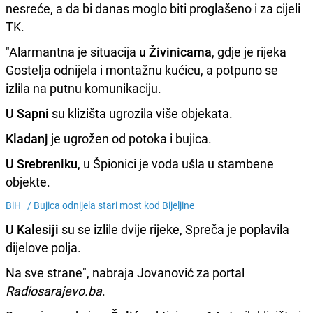
nesreće, a da bi danas moglo biti proglašeno i za cijeli
TK.
"Alarmantna je situacija
u Živinicama
, gdje je rijeka
Gostelja odnijela i montažnu kućicu, a potpuno se
izlila na putnu komunikaciju.
U Sapni
su klizišta ugrozila više objekata.
Kladanj
je ugrožen od potoka i bujica.
U Srebreniku
, u Špionici je voda ušla u stambene
objekte.
BiH /
Bujica odnijela stari most kod Bijeljine
U Kalesiji
su se izlile dvije rijeke, Spreča je poplavila
dijelove polja.
Na sve strane", nabraja Jovanović za portal
Radiosarajevo.ba
.