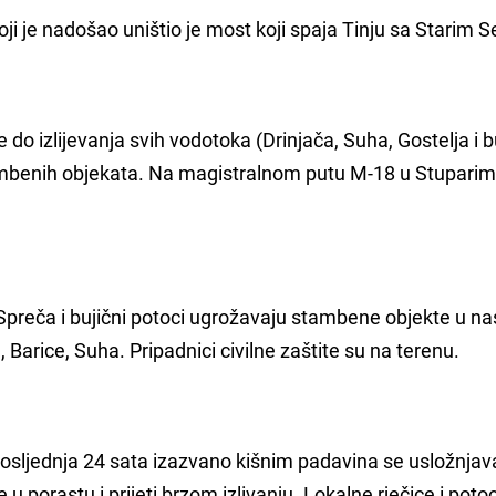
oji je nadošao uništio je most koji spaja Tinju sa Starim 
 do izlijevanja svih vodotoka (Drinjača, Suha, Gostelja i b
tambenih objekata. Na magistralnom putu M-18 u Stupari
Spreča i bujični potoci ugrožavaju stambene objekte u na
, Barice, Suha. Pripadnici civilne zaštite su na terenu.
posljednja 24 sata izazvano kišnim padavina se usložnjav
e u porastu i prijeti brzom izlivanju. Lokalne rječice i poto