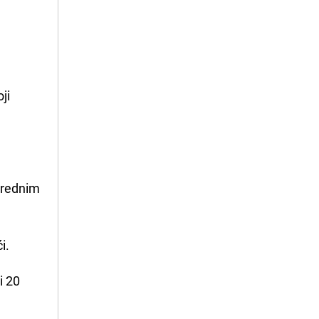
ji
ivrednim
i.
i 20