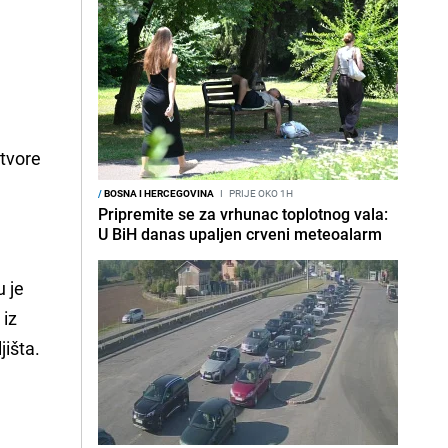
0
otvore
/
BOSNA I HERCEGOVINA
I
PRIJE OKO 1H
Pripremite se za vrhunac toplotnog vala:
U BiH danas upaljen crveni meteoalarm
u je
 iz
jišta.