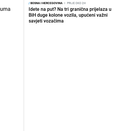
/
BOSNA I HERCEGOVINA
I
PRIJE OKO 2H
uluma
Idete na put? Na tri granična prijelaza u
BiH duge kolone vozila, upućeni važni
savjeti vozačima