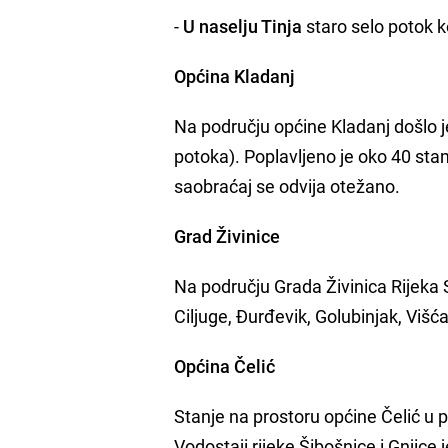
-
U naselju Tinja
staro selo potok k
Općina Kladanj
Na području općine Kladanj došlo je
potoka). Poplavljeno je oko 40 s
saobraćaj se odvija otežano.
Grad Živinice
Na području Grada Živinica Rijeka 
Ciljuge, Đurđevik, Golubinjak, Višća
Općina Čelić
Stanje na prostoru općine Čelić u 
Vodostaji rijeke Šibošnice i Gnjice j