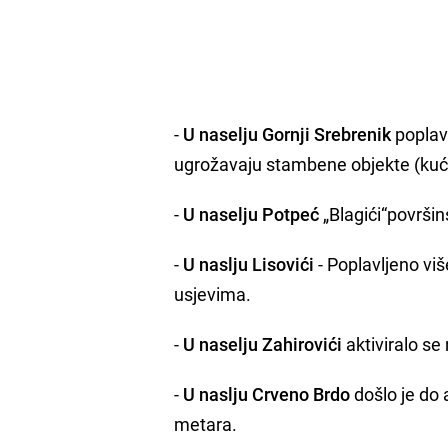
-
U naselju Gornji Srebrenik
poplavl
ugrožavaju stambene objekte (kuć
-
U naselju Potpeć
„Blagići“površi
-
U naslju Lisovići
- Poplavljeno viš
usjevima.
-
U naselju Zahirovići
aktiviralo se 
-
U naslju Crveno Brdo
došlo je do 
metara.