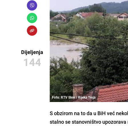
Dijeljenja
144
Foto: RTV Slon / Rijeka Tinja
S obzirom na to da u BiH već nek
stalno se stanovništvo upozorav