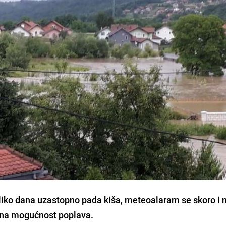
oliko dana uzastopno
pada kiša
,
meteoalaram
se skoro i 
a na mogućnost
poplava
.