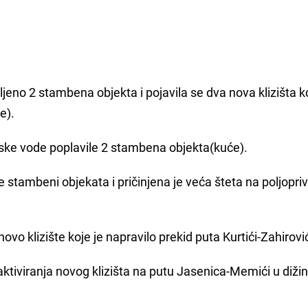
jeno 2 stambena objekta i pojavila se dva nova klizišta ko
e).
nske vode poplavile 2 stambena objekta(kuće).
e stambeni objekata i pričinjena je veća šteta na poljopr
novo klizište koje je napravilo prekid puta Kurtići-Zahirović
aktiviranja novog klizišta na putu Jasenica-Memići u dižin