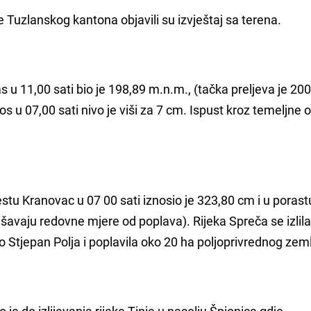
e Tuzlanskog kantona objavili su izvještaj sa terena.
u 11,00 sati bio je 198,89 m.n.m., (tačka preljeva je 20
s u 07,00 sati nivo je viši za 7 cm. Ispust kroz temeljne 
tu Kranovac u 07 00 sati iznosio je 323,80 cm i u porast
šavaju redovne mjere od poplava). Rijeka Spreča se izlila
do Stjepan Polja i poplavila oko 20 ha poljoprivrednog zeml
je do izlijevanja rijeke Tinje u naselju Špionica gdje