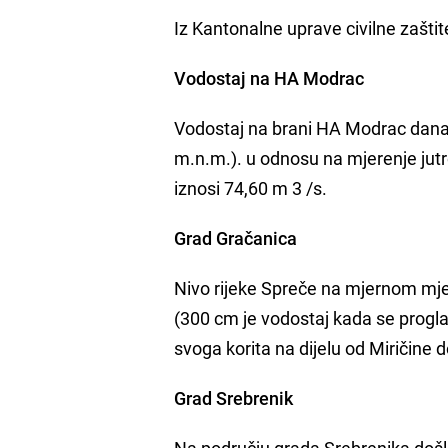
Iz Kantonalne uprave civilne zaštit
Vodostaj na HA Modrac
Vodostaj na brani HA Modrac danas 
m.n.m.). u odnosu na mjerenje jutro
iznosi 74,60 m 3 /s.
Grad Gračanica
Nivo rijeke Spreče na mjernom mjes
(300 cm je vodostaj kada se progla
svoga korita na dijelu od Miričine 
Grad Srebrenik
Na području grada Srebrenika došlo 