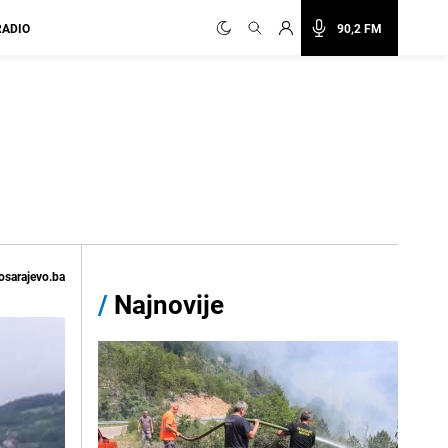
RADIO
90,2 FM
osarajevo.ba
/
Najnovije