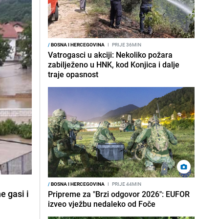
/
BOSNA I HERCEGOVINA
I
PRIJE 36MIN
Vatrogasci u akciji: Nekoliko požara
zabilježeno u HNK, kod Konjica i dalje
traje opasnost
/
BOSNA I HERCEGOVINA
I
PRIJE 44MIN
ne gasi i
Pripreme za "Brzi odgovor 2026": EUFOR
izveo vježbu nedaleko od Foče