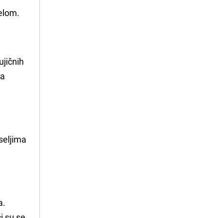
Selom.
ujičnih
ma
seljima
a.
ci su se