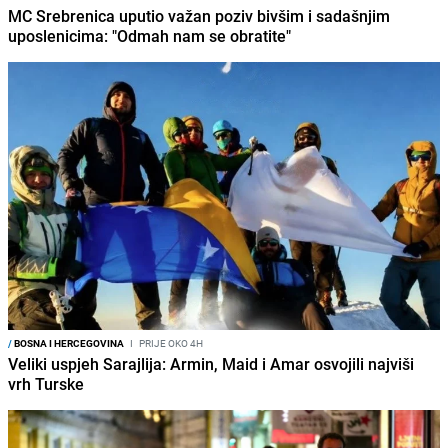
MC Srebrenica uputio važan poziv bivšim i sadašnjim
uposlenicima: "Odmah nam se obratite"
/
BOSNA I HERCEGOVINA
I
PRIJE OKO 4H
Veliki uspjeh Sarajlija: Armin, Maid i Amar osvojili najviši
vrh Turske