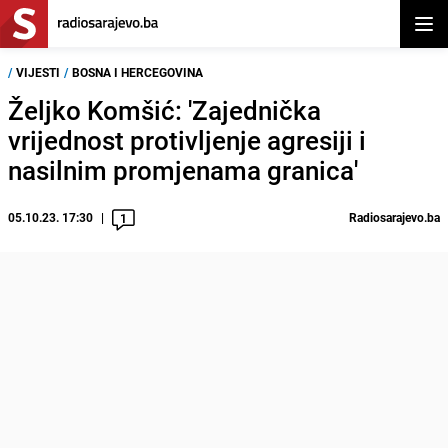
Otvor
/
VIJESTI
/
BOSNA I HERCEGOVINA
Željko Komšić: 'Zajednička
vrijednost protivljenje agresiji i
nasilnim promjenama granica'
05.10.23. 17:30
Radiosarajevo.ba
1