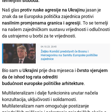
temeljnih sloboda.
Naš glas
protiv ruske agresije na Ukrajinu
jasan je
znak da se Europska politička zajednica protivi
nasilnim promjenama granica i agresiji
. To se temelji
na našem zajedničkom sustavu vrijednosti i odlučnosti
da ustrajemo u borbi za te vrijednosti.
04.10.23. 20:45
Željko Komšić predstavit će Bosnu i
Hercegovinu na Samitu Europske političke
zajednice
Bio sam u
Ukrajini
prije dva mjeseca i
čvrsto vjerujem
da će ishod tog rata odrediti
budućnost europske političke arhitekture
.
Multilateralizam i dalje funkcionira unutar načela
konzultacija, uključivosti i solidarnosti.
Multilateralizam nam omogućuje postizanje