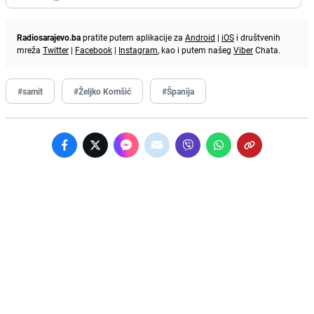
Radiosarajevo.ba
pratite putem aplikacije za
Android
|
iOS
i društvenih
mreža
Twitter
|
Facebook
|
Instagram
, kao i putem našeg
Viber
Chata.
#samit
#Željko Komšić
#Španija