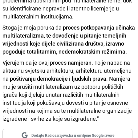
problemima upakiranim pod multilateralne teme, dok
su identificirane nepravde i latentno licemjerje u
multilateralnim institucijama.
Stoga je moja poruka da
proces potkopavanja učinaka
multilateralizma, te dovođenje u pitanje temeljnih
vrijednosti koje dijele civilizirana društva, izravno
pogoduje totalitarnim, nedemokratskim režimima.
Vjerujem da je ovaj proces
namjeran.
To je napad na
aktualnu svjetsku arhitekturu; arhitekturu utemeljenu
na
poštivanju demokracije i ljudskih prava
. Namjera
mu je srušiti multilateralizam uz potporu političkih
igrača koji djeluju unutar različitih multilateralnih
institucija koji pokušavaju dovesti u pitanje osnovne
vrijednosti na kojima su te multilateralne organizacije
izgrađene i svrhe za koje su izgrađene."
Dodajte Radiosarajevo.ba u omiljene Google izvore