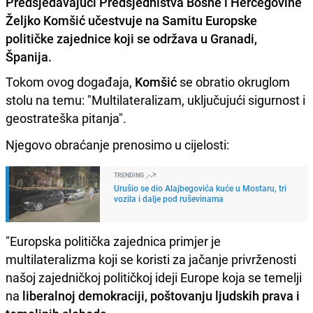
Predsjedavajući Predsjedništva Bosne i Hercegovine
Željko Komšić učestvuje na Samitu Europske
političke zajednice koji se održava u Granadi,
Španija.
Tokom ovog događaja,
Komšić
se obratio okruglom
stolu na temu: "Multilateralizam, uključujući sigurnost i
geostrateška pitanja".
Njegovo obraćanje prenosimo u cijelosti:
TRENDING
Urušio se dio Alajbegovića kuće u Mostaru, tri
vozila i dalje pod ruševinama
"Europska politička zajednica primjer je
multilateralizma koji se koristi za jačanje privrženosti
našoj zajedničkoj političkoj ideji Europe koja se temelji
na
liberalnoj demokraciji, poštovanju ljudskih prava i