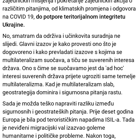
zajedničkih mišljenja i pokretanje zajedničkih akcija o
različitim pitanjima, od klimatskih promjena i odgovora
na COVID 19,
do potpore teritorijalnom integritetu
Ukrajine.
No, smatram da održiva i učinkovita suradnja ne
slijedi. Glavni izazov je kako provesti ono što je
dogovoreno i kako prevladati izazove s kojima se
multilateralizam suočava, a tiču se suverenih interesa
država. Ono s čime se suočavamo jest da 'ad hoc'
interesi suverenih država prijete ugroziti same temelje
multilateralizma. Kad je multilateralizam slab,
geostrategija dominira i sigurnosna pitanja rastu.
Sada je možda teško napraviti razliku između
sigurnosnih i geostrateških pitanja. Prije deset godina
Europa je bila pod terorističkim napadima ISIL-a. Tada
je neviđeni migracijski val izazvao goleme
humanitarne i političke probleme. Nakon toga,