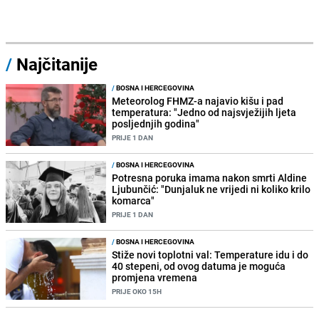
/
Najčitanije
/
BOSNA I HERCEGOVINA
Meteorolog FHMZ-a najavio kišu i pad
temperatura: "Jedno od najsvježijih ljeta
posljednjih godina"
PRIJE 1 DAN
/
BOSNA I HERCEGOVINA
Potresna poruka imama nakon smrti Aldine
Ljubunčić: "Dunjaluk ne vrijedi ni koliko krilo
komarca"
PRIJE 1 DAN
/
BOSNA I HERCEGOVINA
Stiže novi toplotni val: Temperature idu i do
40 stepeni, od ovog datuma je moguća
promjena vremena
PRIJE OKO 15H