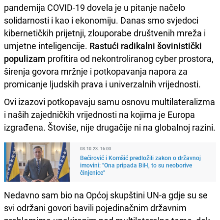
pandemija COVID-19 dovela je u pitanje načelo
solidarnosti i kao i ekonomiju. Danas smo svjedoci
kibernetičkih prijetnji, zlouporabe društvenih mreža i
umjetne inteligencije.
Rastući radikalni šovinistički
populizam
profitira od nekontroliranog cyber prostora,
širenja govora mržnje i potkopavanja napora za
promicanje ljudskih prava i univerzalnih vrijednosti.
Ovi izazovi potkopavaju samu osnovu multilateralizma
i naših zajedničkih vrijednosti na kojima je Europa
izgrađena. Štoviše, nije drugačije ni na globalnoj razini.
03.10.23. 16:00
Bećirović i Komšić predložili zakon o državnoj
imovini: "Ona pripada BiH, to su neoborive
činjenice"
Nedavno sam bio na Općoj skupštini UN-a gdje su se
svi održani govori bavili pojedinačnim državnim