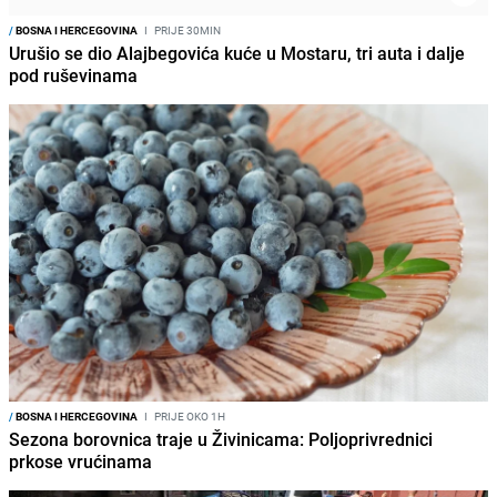
/
BOSNA I HERCEGOVINA
I
PRIJE 30MIN
Urušio se dio Alajbegovića kuće u Mostaru, tri auta i dalje
pod ruševinama
/
BOSNA I HERCEGOVINA
I
PRIJE OKO 1H
Sezona borovnica traje u Živinicama: Poljoprivrednici
prkose vrućinama