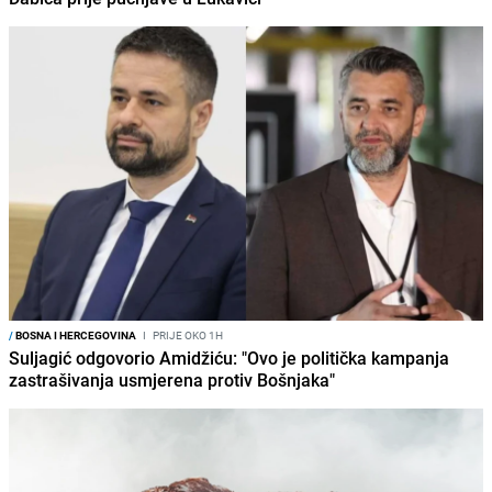
/
BOSNA I HERCEGOVINA
I
PRIJE OKO 1H
Suljagić odgovorio Amidžiću: "Ovo je politička kampanja
zastrašivanja usmjerena protiv Bošnjaka"