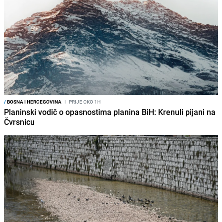
/
BOSNA I HERCEGOVINA
I
PRIJE OKO 1H
Planinski vodič o opasnostima planina BiH: Krenuli pijani na
Čvrsnicu