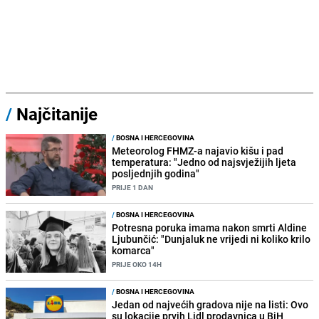
/
Najčitanije
/
BOSNA I HERCEGOVINA
Meteorolog FHMZ-a najavio kišu i pad
temperatura: "Jedno od najsvježijih ljeta
posljednjih godina"
PRIJE 1 DAN
/
BOSNA I HERCEGOVINA
Potresna poruka imama nakon smrti Aldine
Ljubunčić: "Dunjaluk ne vrijedi ni koliko krilo
komarca"
PRIJE OKO 14H
/
BOSNA I HERCEGOVINA
Jedan od najvećih gradova nije na listi: Ovo
su lokacije prvih Lidl prodavnica u BiH