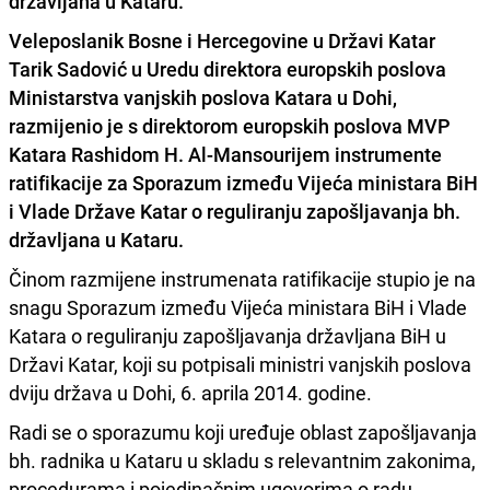
državljana u Kataru.
Veleposlanik Bosne i Hercegovine u Državi Katar
Tarik Sadović
u Uredu direktora europskih poslova
Ministarstva vanjskih poslova Katara u Dohi,
razmijenio je s direktorom europskih poslova MVP
Katara
Rashidom H. Al-Mansourijem
instrumente
ratifikacije za Sporazum između Vijeća ministara BiH
i Vlade Države Katar o reguliranju zapošljavanja bh.
državljana u Kataru.
Činom razmijene instrumenata ratifikacije stupio je na
snagu Sporazum između Vijeća ministara BiH i Vlade
Katara o reguliranju zapošljavanja državljana BiH u
Državi Katar, koji su potpisali ministri vanjskih poslova
dviju država u Dohi, 6. aprila 2014. godine.
Radi se o sporazumu koji uređuje oblast zapošljavanja
bh. radnika u Kataru u skladu s relevantnim zakonima,
procedurama i pojedinačnim ugovorima o radu.