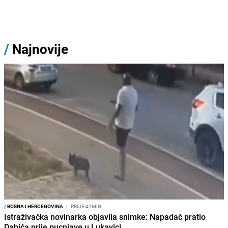
/
Najnovije
/
BOSNA I HERCEGOVINA
I
PRIJE 41MIN
Istraživačka novinarka objavila snimke: Napadač pratio
Dabića prije pucnjave u Lukavici