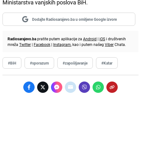
Ministarstva vanjskih poslova BiH.
Dodajte Radiosarajevo.ba u omiljene Google izvore
Radiosarajevo.ba
pratite putem aplikacije za
Android
|
iOS
i društvenih
mreža
Twitter
|
Facebook
|
Instagram
, kao i putem našeg
Viber
Chata.
#BiH
#sporazum
#zapošljavanje
#Katar