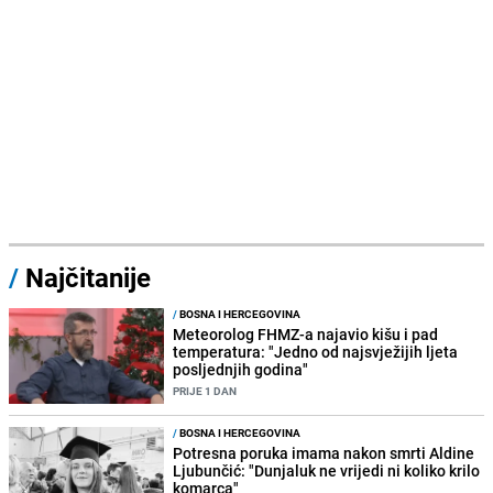
/
Najčitanije
/
BOSNA I HERCEGOVINA
Meteorolog FHMZ-a najavio kišu i pad
temperatura: "Jedno od najsvježijih ljeta
posljednjih godina"
PRIJE 1 DAN
/
BOSNA I HERCEGOVINA
Potresna poruka imama nakon smrti Aldine
Ljubunčić: "Dunjaluk ne vrijedi ni koliko krilo
komarca"