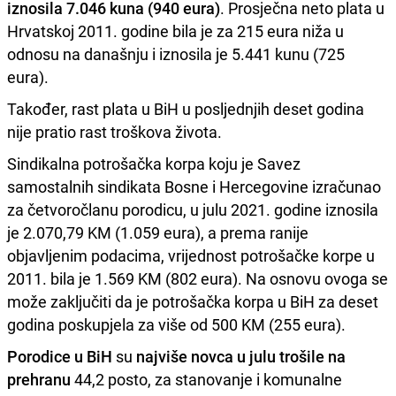
iznosila 7.046 kuna (940 eura)
. Prosječna neto plata u
Hrvatskoj 2011. godine bila je za 215 eura niža u
odnosu na današnju i iznosila je 5.441 kunu (725
eura).
Također, rast plata u BiH u posljednjih deset godina
nije pratio rast troškova života.
Sindikalna potrošačka korpa koju je Savez
samostalnih sindikata Bosne i Hercegovine izračunao
za četvoročlanu porodicu, u julu 2021. godine iznosila
je 2.070,79 KM (1.059 eura), a prema ranije
objavljenim podacima, vrijednost potrošačke korpe u
2011. bila je 1.569 KM (802 eura). Na osnovu ovoga se
može zaključiti da je potrošačka korpa u BiH za deset
godina poskupjela za više od 500 KM (255 eura).
Porodice u BiH
su
najviše novca u julu trošile na
prehranu
44,2 posto, za stanovanje i komunalne