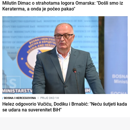
Milutin Dimac o strahotama logora Omarska: "Došli smo iz
Keraterma, a onda je počeo pakao"
/
BOSNA I HERCEGOVINA
I
PRIJE OKO 1H
Helez odgovorio Vučiću, Dodiku i Brnabić: "Neću šutjeti kada
se udara na suverenitet BiH"