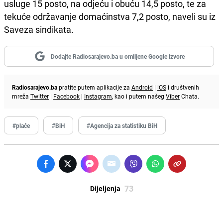
usluge 15 posto, na odjeću i obuću 14,5 posto, te za
tekuće održavanje domaćinstva 7,2 posto, naveli su iz
Saveza sindikata.
Dodajte Radiosarajevo.ba u omiljene Google izvore
Radiosarajevo.ba
pratite putem aplikacije za
Android
|
iOS
i društvenih
mreža
Twitter
|
Facebook
|
Instagram
, kao i putem našeg
Viber
Chata.
#plaće
#BiH
#Agencija za statistiku BiH
73
Dijeljenja