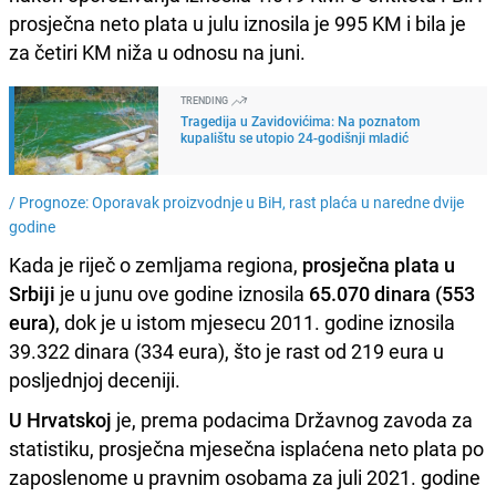
prosječna neto plata u julu iznosila je 995 KM i bila je
za četiri KM niža u odnosu na juni.
TRENDING
Tragedija u Zavidovićima: Na poznatom
kupalištu se utopio 24-godišnji mladić
/
Prognoze: Oporavak proizvodnje u BiH, rast plaća u naredne dvije
godine
Kada je riječ o zemljama regiona,
prosječna plata u
Srbiji
je u junu ove godine iznosila
65.070 dinara (553
eura)
, dok je u istom mjesecu 2011. godine iznosila
39.322 dinara (334 eura), što je rast od 219 eura u
posljednjoj deceniji.
U Hrvatskoj
je, prema podacima Državnog zavoda za
statistiku, prosječna mjesečna isplaćena neto plata po
zaposlenome u pravnim osobama za juli 2021. godine