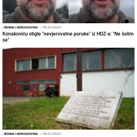
/
BOSNA I HERCEGOVINA
I
PRIJE 53MIN
Konakoviću stigle "nevjerovatne poruke" iz HDZ-a: "Ne šalim
se"
/
BOSNA I HERCEGOVINA
I
PRIJE 55MIN