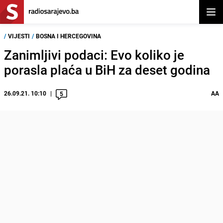
Otvor
/
VIJESTI
/
BOSNA I HERCEGOVINA
Zanimljivi podaci: Evo koliko je
porasla plaća u BiH za deset godina
26.09.21. 10:10
AA
5