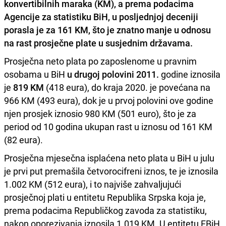
konvertibilnih maraka (KM)
, a prema podacima
Agencije za statistiku BiH, u posljednjoj deceniji
porasla je za 161 KM
, što je znatno manje u odnosu
na rast prosječne plate u susjednim državama.
Prosječna neto plata po zaposlenome u pravnim
osobama u BiH
u drugoj polovini 2011.
godine iznosila
je
819 KM
(418 eura), do kraja 2020. je povećana na
966 KM (493 eura), dok je u prvoj polovini ove godine
njen prosjek iznosio 980 KM (501 euro), što je za
period od 10 godina ukupan rast u iznosu od 161 KM
(82 eura).
Prosječna mjesečna isplaćena neto plata u BiH u julu
je prvi put premašila četvorocifreni iznos, te je iznosila
1.002 KM (512 eura), i to najviše zahvaljujući
prosječnoj plati u entitetu Republika Srpska koja je,
prema podacima Republičkog zavoda za statistiku,
nakon oporezivanja iznosila 1.019 KM. U entitetu FBiH