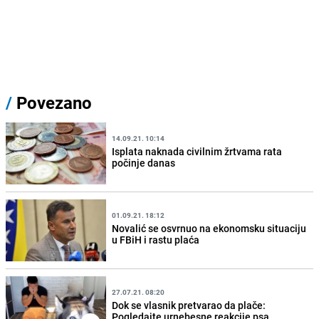
/
Povezano
14.09.21. 10:14
Isplata naknada civilnim žrtvama rata
počinje danas
01.09.21. 18:12
Novalić se osvrnuo na ekonomsku situaciju
u FBiH i rastu plaća
27.07.21. 08:20
Dok se vlasnik pretvarao da plače:
Pogledajte urnebesne reakcije psa