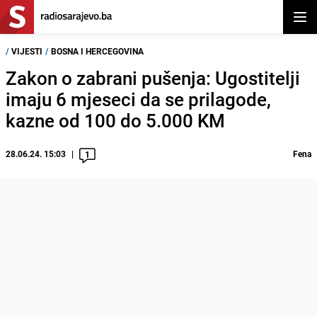
Otvor
/
VIJESTI
/
BOSNA I HERCEGOVINA
Zakon o zabrani pušenja: Ugostitelji
imaju 6 mjeseci da se prilagode,
kazne od 100 do 5.000 KM
28.06.24. 15:03
Fena
1