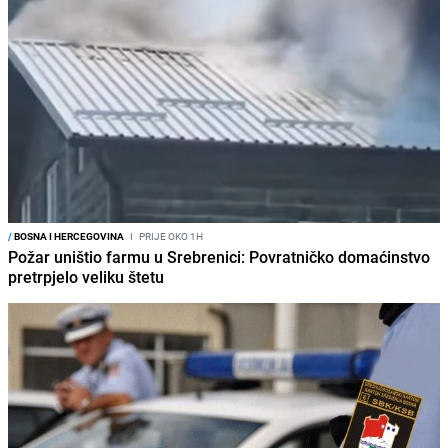
/
BOSNA I HERCEGOVINA
I
PRIJE OKO 1H
Požar uništio farmu u Srebrenici: Povratničko domaćinstvo
pretrpjelo veliku štetu