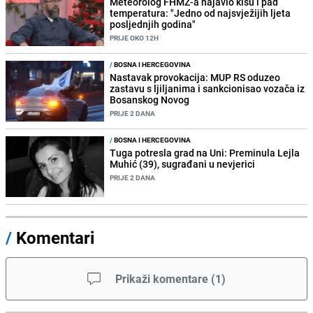
Meteorolog FHMZ-a najavio kišu i pad
temperatura: "Jedno od najsvježijih ljeta
posljednjih godina"
PRIJE OKO 12H
/
BOSNA I HERCEGOVINA
Nastavak provokacija: MUP RS oduzeo
zastavu s ljiljanima i sankcionisao vozača iz
Bosanskog Novog
PRIJE 2 DANA
/
BOSNA I HERCEGOVINA
Tuga potresla grad na Uni: Preminula Lejla
Muhić (39), sugrađani u nevjerici
PRIJE 2 DANA
/
Komentari
Prikaži komentare
(
1
)