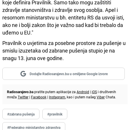
koje definira Pravilnik. Samo tako mogu zaštititi
zdravlje stanovništva i zdravlje svog osoblja. Apel i
resornom ministarstvu u bh. entitetu RS da usvoji isti,
ako ne i bolji zakon što je važno sad kad bi trebalo da
uđemo u EU."
Pravilnik o uvjetima za posebne prostore za pušenje u
smislu izuzetaka od zabrane pušenja stupio je na
snagu 13. juna ove godine.
Dodajte Radiosarajevo.ba u omiljene Google izvore
Radiosarajevo.ba
pratite putem aplikacije za
Android
|
iOS
i društvenih
mreža
Twitter
|
Facebook
|
Instagram
, kao i putem našeg
Viber
Chata.
#zabrana pušenja
#pravilnik
#Federalno ministarstvo zdravstva