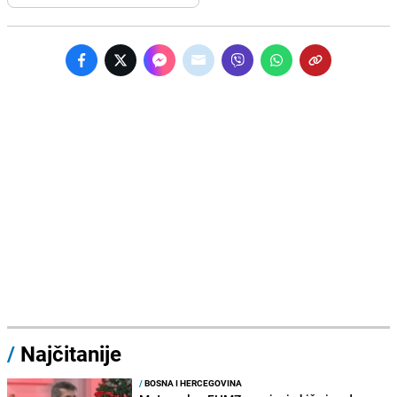
/
Najčitanije
/
BOSNA I HERCEGOVINA