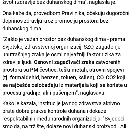
život i zdravlje bez duhanskog dima", naglasila je.
Ona kaže da, provedbom Pravilnika, očekuju dugoročni
doprinos zdravlju kroz promociju prostora bez
duhanskog dima.
"Zašto je važan prostor bez duhanskog dima - prema
Svjetskoj zdravstvenoj organizaciji SZO, zagađenje
unutrašnjeg zraka je osmi najvažniji faktor rizika za
zdravlje ljudi.
Osnovni zagađivači zraka zatvorenih
prostora su PM čestice, teški metali, otrovni spojevi
(tj. formaldehid, benzen, toluen, ksilen), CO, CO2 koji
se najčešće oslobađaju iz materijala koji se koriste u
procesu gradnje, ali i pušenjem
", naglašava.
Kako je kazala, institucije javnog zdravstva aktivno
prate dobre prakse kontrole duhana i dokaze
respektabilnih međunarodnih organizacija: "Svjedoci
smo da, na tržište, dolaze novi duhanski proizvodi. Ali