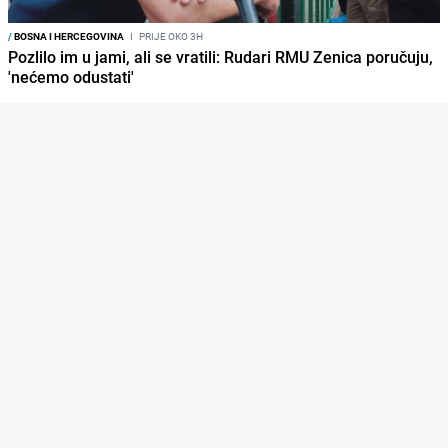
/
BOSNA I HERCEGOVINA
I
PRIJE OKO 3H
Pozlilo im u jami, ali se vratili: Rudari RMU Zenica poručuju,
'nećemo odustati'