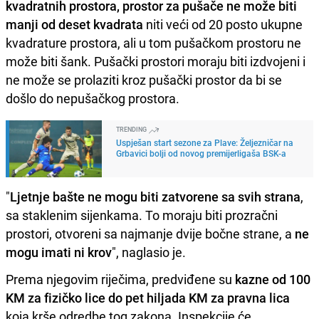
kvadratnih prostora, prostor za pušače ne može biti
manji od deset kvadrata
niti veći od 20 posto ukupne
kvadrature prostora, ali u tom pušačkom prostoru ne
može biti šank. Pušački prostori moraju biti izdvojeni i
ne može se prolaziti kroz pušački prostor da bi se
došlo do nepušačkog prostora.
TRENDING
Uspješan start sezone za Plave: Željezničar na
Grbavici bolji od novog premijerligaša BSK-a
"
Ljetnje bašte ne mogu biti zatvorene sa svih strana
,
sa staklenim sijenkama. To moraju biti prozračni
prostori, otvoreni sa najmanje dvije bočne strane, a
ne
mogu imati ni krov
", naglasio je.
Prema njegovim riječima, predviđene su
kazne od 100
KM za fizičko lice do pet hiljada KM za pravna lica
koja krše odredbe tog zakona. Inspekcije će