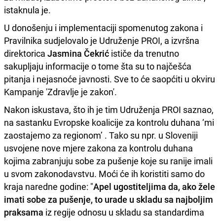
istaknula je.
U donošenju i implementaciji spomenutog zakona i
Pravilnika sudjelovalo je Udruženje PROI, a izvršna
direktorica
Jasmina Čekrić
ističe da trenutno
sakupljaju informacije o tome šta su to najčešća
pitanja i nejasnoće javnosti. Sve to će saopćiti u okviru
Kampanje 'Zdravlje je zakon'.
Nakon iskustava, što ih je tim Udruženja PROI saznao,
na sastanku Evropske koalicije za kontrolu duhana ‘mi
zaostajemo za regionom’ . Tako su npr. u Sloveniji
usvojene nove mjere zakona za kontrolu duhana
kojima zabranjuju sobe za pušenje koje su ranije imali
u svom zakonodavstvu. Moći će ih koristiti samo do
kraja naredne godine: "
Apel ugostiteljima da, ako žele
imati sobe za pušenje, to urade u skladu sa najboljim
praksama
iz regije odnosu u skladu sa standardima