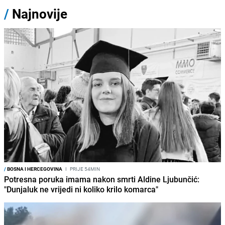
/
Najnovije
/
BOSNA I HERCEGOVINA
I
PRIJE 54MIN
Potresna poruka imama nakon smrti Aldine Ljubunčić:
"Dunjaluk ne vrijedi ni koliko krilo komarca"