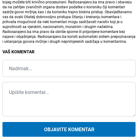
kojeg možete biti krivično procesuirani. Radiosarajevo.ba ima pravo i obavezu
da na zahtjev zvaničnih organa dostavi podatke o korisniku čiji komentari
sadrže govor mržnje, kao i da korisniku trajno blokira pristup. Obaviještavamo
vas da svaki čitatelj dobrovoljno pristupa čitanju i kreiranju komentara i
prihvata mogućnost da neki komentari mogu sadržavati narativ koji je u
suprotnosti sa vjerskim, nacionalnim, moralnim i drugim načelima.
Radiosarajevo.ba ima pravo da obriše sporne ili prijavljene komentare bez
najave i objašnjenja. Radiosarajevo.ba koristi automatski sistem prepoznavanja
i uklanjanja govora mržnje i drugih neprimjerenih sadržaja u komentarima.
VAŠ KOMENTAR
OBJAVITE KOMENTAR