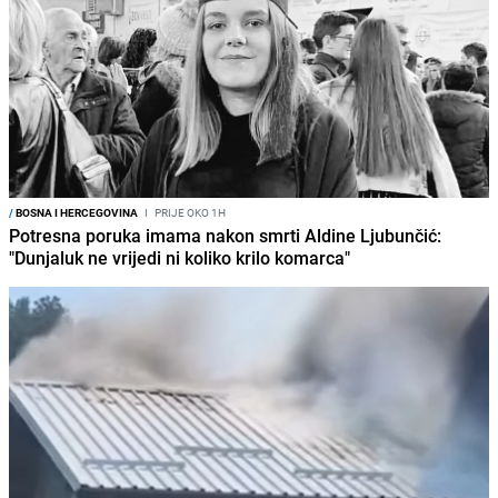
/
BOSNA I HERCEGOVINA
I
PRIJE OKO 1H
Potresna poruka imama nakon smrti Aldine Ljubunčić:
"Dunjaluk ne vrijedi ni koliko krilo komarca"