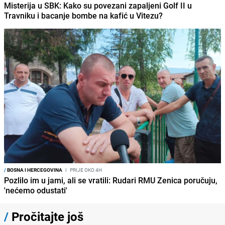
Misterija u SBK: Kako su povezani zapaljeni Golf II u
Travniku i bacanje bombe na kafić u Vitezu?
/
BOSNA I HERCEGOVINA
I
PRIJE OKO 4H
Pozlilo im u jami, ali se vratili: Rudari RMU Zenica poručuju,
'nećemo odustati'
/
Pročitajte još