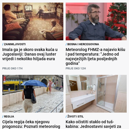
/
ZANIMLJIVOSTI
/
BOSNA I HERCEGOVINA
Imala ga je skoro svaka kuća u
Meteorolog FHMZ-a najavio kišu
Jugoslaviji: Danas ovaj luster
i pad temperatura: "Jedno od
vrijedi i nekoliko hiljada eura
najsvježijih ljeta posljednjih
godina"
PRIJE OKO 17H
PRIJE OKO 12H
/
REGIJA
/
ŽIVOT I STIL
Cijela regija čeka njegovu
Kako očistiti staklo od tuš-
progonozu: Poznati meteorolog
kabina: Jednostavni savjeti za