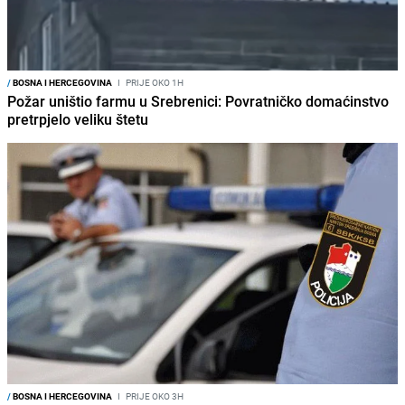
/
BOSNA I HERCEGOVINA
I
PRIJE OKO 1H
Požar uništio farmu u Srebrenici: Povratničko domaćinstvo
pretrpjelo veliku štetu
/
BOSNA I HERCEGOVINA
I
PRIJE OKO 3H