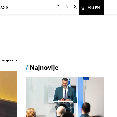
RADIO
90,2 FM
osarajevo.ba
/
Najnovije