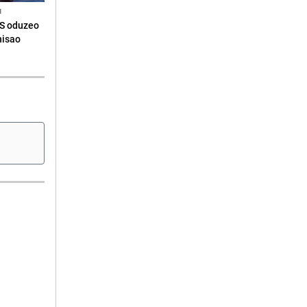
N
RS oduzeo
nisao