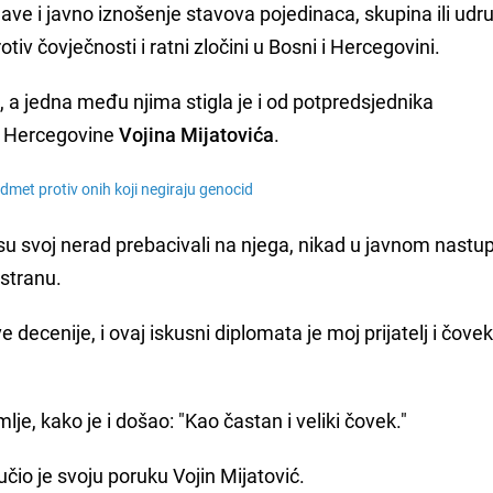
jave i javno iznošenje stavova pojedinaca, skupina ili udr
otiv čovječnosti i ratni zločini u Bosni i Hercegovini.
, a jedna među njima stigla je i od potpredsjednika
 i Hercegovine
Vojina Mijatovića
.
dmet protiv onih koji negiraju genocid
 su svoj nerad prebacivali na njega, nikad u javnom nastu
stranu.
decenije, i ovaj iskusni diplomata je moj prijatelj i čove
lje, kako je i došao: "Kao častan i veliki čovek."
jučio je svoju poruku Vojin Mijatović.