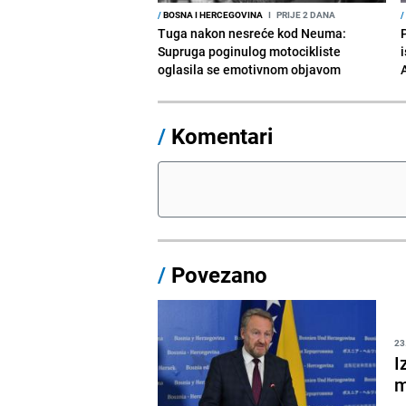
/
BOSNA I HERCEGOVINA
I
PRIJE 2 DANA
/
Tuga nakon nesreće kod Neuma:
Supruga poginulog motocikliste
i
oglasila se emotivnom objavom
/
Komentari
/
Povezano
23
I
m