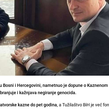
k u Bosni i Hercegovini, nametnuo je dopune o Kazneno
branjuje i
kažnjava negiranje genocida
.
atvorske kazne do pet godina
, a Tužilaštvo BiH je već fo