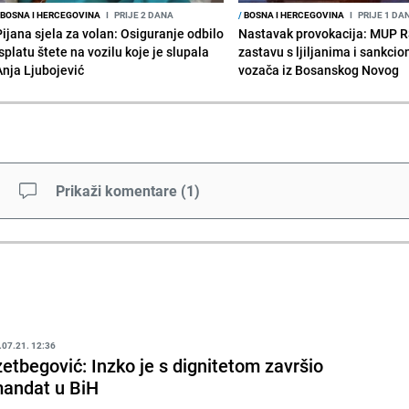
BOSNA I HERCEGOVINA
I
PRIJE 2 DANA
/
BOSNA I HERCEGOVINA
I
PRIJE 1 DA
Pijana sjela za volan: Osiguranje odbilo
Nastavak provokacija: MUP 
splatu štete na vozilu koje je slupala
zastavu s ljiljanima i sankcio
Anja Ljubojević
vozača iz Bosanskog Novog
Prikaži komentare
(
1
)
.07.21. 12:36
zetbegović: Inzko je s dignitetom završio
andat u BiH