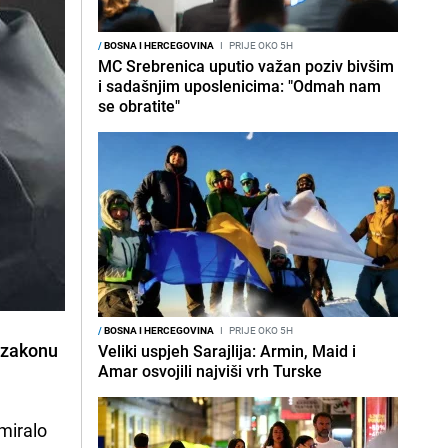
/
BOSNA I HERCEGOVINA
I
PRIJE OKO 5H
MC Srebrenica uputio važan poziv bivšim
i sadašnjim uposlenicima: "Odmah nam
se obratite"
/
BOSNA I HERCEGOVINA
I
PRIJE OKO 5H
m zakonu
Veliki uspjeh Sarajlija: Armin, Maid i
Amar osvojili najviši vrh Turske
rmiralo