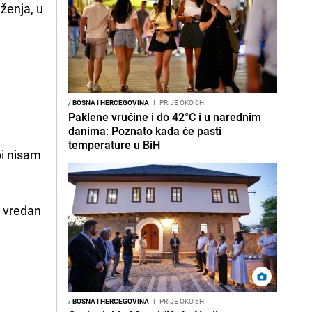
uženja, u
/
BOSNA I HERCEGOVINA
I
PRIJE OKO 6H
Paklene vrućine i do 42°C i u narednim
danima: Poznato kada će pasti
temperature u BiH
pi nisam
k vredan
/
BOSNA I HERCEGOVINA
I
PRIJE OKO 6H