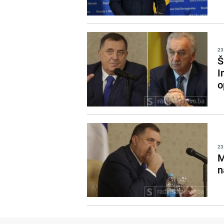
23
Š
I
o
23
M
n