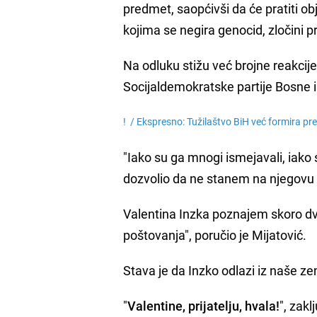
predmet, saopćivši da će pratiti ob
kojima se negira genocid, zločini pr
Na odluku stižu već brojne reakcije
Socijaldemokratske partije Bosne
! /
Ekspresno: Tužilaštvo BiH već formira pre
"Iako su ga mnogi ismejavali, iako
dozvolio da ne stanem na njegovu 
Valentina Inzka poznajem skoro dve 
poštovanja", poručio je Mijatović.
Stava je da Inzko odlazi iz naše zem
"
Valentine, prijatelju, hvala!
", zakl