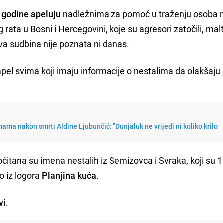
 godine apeluju
nadležnima za pomoć u traženju osoba n
a u Bosni i Hercegovini, koje su agresori zatočili, maltre
ova sudbina nije poznata ni danas.
apel svima koji imaju informacije o nestalima da olakšaju
ama nakon smrti Aldine Ljubunčić: "Dunjaluk ne vrijedi ni koliko krilo
itana su imena nestalih iz Semizovca i Svraka, koji su 1
o iz logora
Planjina kuća
.
vi
.