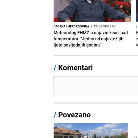
/
BOSNA I HERCEGOVINA
I
PRIJE OKO 19H
/
Meteorolog FHMZ-a najavio kišu i pad
temperatura: "Jedno od najsvježijih
ljeta posljednjih godina"
/
Komentari
/
Povezano
16