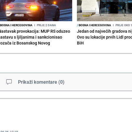
BOSNA I HERCEGOVINA
I
PRIJE 2 DANA
/
BOSNA I HERCEGOVINA
I
PRIJE OKO 
Nastavak provokacija: MUP RS oduzeo
Jedan od najvećih gradova nije
zastavu s ljiljanima i sankcionisao
Ovo su lokacije prvih Lidl pr
vozača iz Bosanskog Novog
BiH
Prikaži komentare
(
0
)
.06.26. 12:18