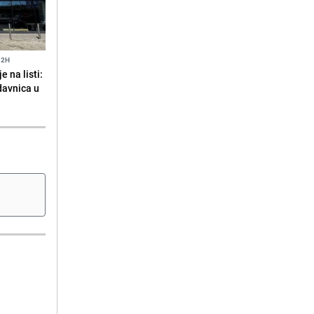
12H
 na listi:
odavnica u