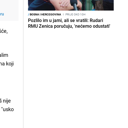
oru
/
BOSNA I HERCEGOVINA
I
PRIJE OKO 10H
Pozlilo im u jami, ali se vratili: Rudari
RMU Zenica poručuju, 'nećemo odustati'
šće,
alim
ma koji
 nije
 "usko