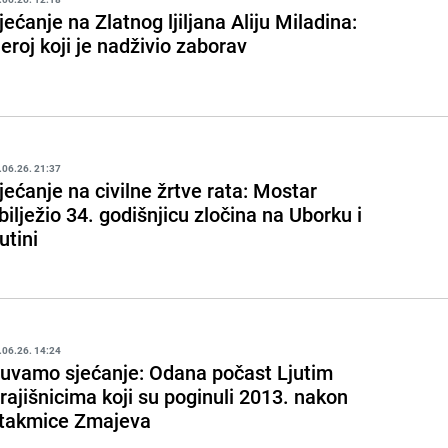
jećanje na Zlatnog ljiljana Aliju Miladina:
eroj koji je nadživio zaborav
.06.26. 21:37
jećanje na civilne žrtve rata: Mostar
bilježio 34. godišnjicu zločina na Uborku i
utini
.06.26. 14:24
uvamo sjećanje: Odana počast Ljutim
rajišnicima koji su poginuli 2013. nakon
takmice Zmajeva