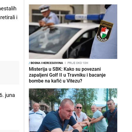
estalih
tirali i
/
BOSNA I HERCEGOVINA
I
PRIJE OKO 10H
Misterija u SBK: Kako su povezani
zapaljeni Golf II u Travniku i bacanje
bombe na kafić u Vitezu?
6. juna