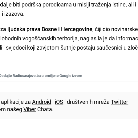
lje biti podrška porodicama u misiji traženja istine, ali i
 i izazova.
 za ljudska prava Bosne i Hercegovine
, čiji dio novinarsk
lobodnih vogošćanskih teritorija, naglasila je da informac
li i svjedoci koji zavjetom šutnje postaju saučesnici u zlo
Dodajte Radiosarajevo.ba u omiljene Google izvore
aplikacije za
Android
|
iOS
i društvenih mreža
Twitter
|
utem našeg
Viber
Chata.