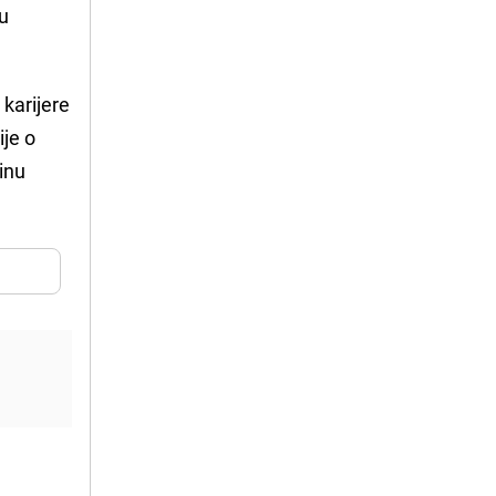
 u
e karijere
ije o
činu