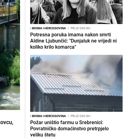
/
BOSNA I HERCEGOVINA
I
PRIJE OKO 8H
Potresna poruka imama nakon smrti
Aldine Ljubunčić: "Dunjaluk ne vrijedi ni
koliko krilo komarca"
/
BOSNA I HERCEGOVINA
I
PRIJE OKO 8H
zovcu,
Požar uništio farmu u Srebrenici:
Povratničko domaćinstvo pretrpjelo
veliku štetu