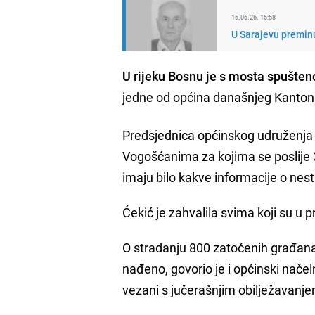
16.06.26. 15:58
U Sarajevu preminu
U rijeku Bosnu je s mosta spušten
jedne od općina današnjeg Kanton
Predsjednica općinskog udruženja 
Vogošćanima za kojima se poslije 34
imaju bilo kakve informacije o nes
Ćekić je zahvalila svima koji su u p
O stradanju 800 zatočenih građana 
nađeno, govorio je i općinski načel
vezani s jučerašnjim obilježavanje