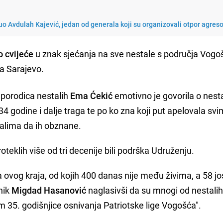
o Avdulah Kajević, jedan od generala koji su organizovali otpor agres
o cvijeće
u znak sjećanja na sve nestale s područja Vogo
a Sarajevo.
porodica nestalih
Ema Ćekić
emotivno je govorila o nest
 godine i dalje traga te po ko zna koji put apelovala svi
talima da ih obznane.
roteklih više od tri decenije bili podrška Udruženju.
ovog kraja, od kojih 400 danas nije među živima, a 58 još
nik
Migdad Hasanović
naglasivši da su mnogi od nestalih
m 35. godišnjice osnivanja Patriotske lige Vogošća".