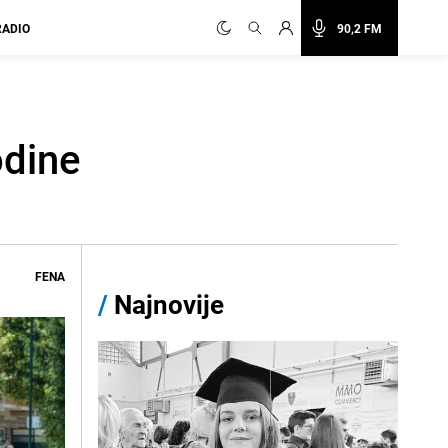
RADIO
90,2 FM
odine
FENA
/
Najnovije