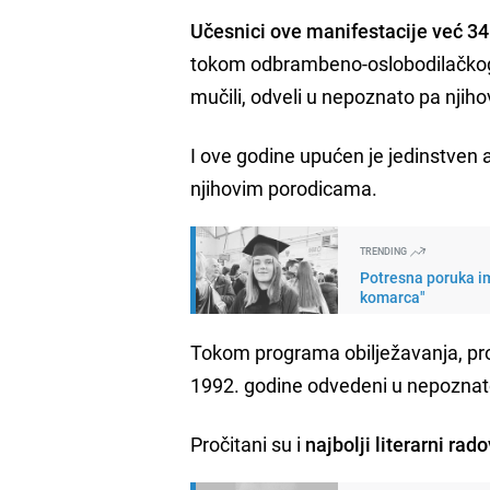
Učesnici ove manifestacije već 34
tokom odbrambeno-oslobodilačkog rat
mučili, odveli u nepoznato pa njih
I ove godine upućen je jedinstven 
njihovim porodicama.
TRENDING
Potresna poruka im
komarca"
Tokom programa obilježavanja, proč
1992. godine odvedeni u nepoznat
Pročitani su i
najbolji literarni rado