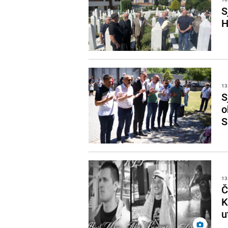
S
H
13
S
o
S
13
Č
K
u