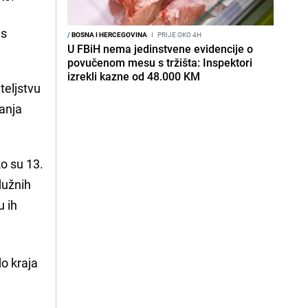
 s
/
BOSNA I HERCEGOVINA
I
PRIJE OKO 4H
U FBiH nema jedinstvene evidencije o
povučenom mesu s tržišta: Inspektori
izrekli kazne od 48.000 KM
iteljstvu
zanja
ko su 13.
dužnih
u ih
o kraja