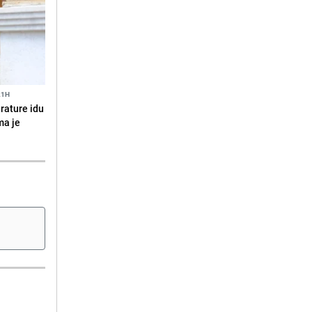
21H
erature idu
ma je