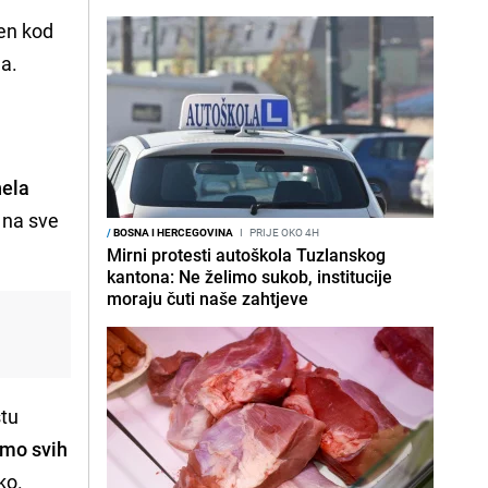
jen kod
ma.
nela
k na sve
/
BOSNA I HERCEGOVINA
I
PRIJE OKO 4H
Mirni protesti autoškola Tuzlanskog
kantona: Ne želimo sukob, institucije
moraju čuti naše zahtjeve
stu
timo svih
ko.