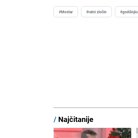
#Mostar
#ratni zločin
#godišnjic
/
Najčitanije