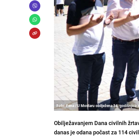
Foto: Fena / U Mostaru obilježena 34. godišnjica z
Obilježavanjem Dana civilnih žrtav
danas je odana počast za 114 civil