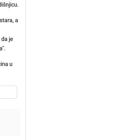
išnjicu.
stara, a
 da je
a".
čina u