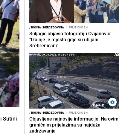
/
BOSNA I HERCEGOVINA
I
PRIJE OKO 2H
Suljagić objavio fotografiju Cvijanović:
"Iza nje je mjesto gdje su ubijani
Srebreničani"
/
BOSNA I HERCEGOVINA
I
PRIJE OKO 3H
i Sutini
Objavljene najnovije informacije: Na ovim
graničnim prijelazima su najduža
zadržavanja