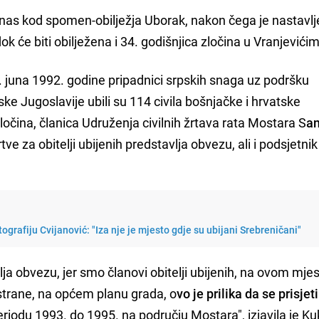
nas kod spomen-obilježja Uborak, nakon čega je nastavl
dok će biti obilježena i 34. godišnjica zločina u Vranjevići
3. juna 1992. godine pripadnici srpskih snaga uz podršku
ske Jugoslavije ubili su 114 civila bošnjačke i hrvatske
zločina, članica Udruženja civilnih žrtava rata Mostara S
a
rtve za obitelji ubijenih predstavlja obvezu, ali i podsjetni
tografiju Cvijanović: "Iza nje je mjesto gdje su ubijani Srebreničani"
ja obvezu, jer smo članovi obitelji ubijenih, na ovom mje
 strane, na općem planu grada, o
vo je prilika da se prisje
eriodu 1993. do 1995. na području Mostara", izjavila je Ku