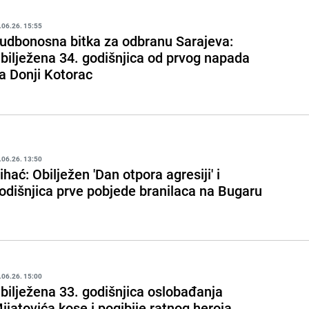
.06.26. 15:55
udbonosna bitka za odbranu Sarajeva:
bilježena 34. godišnjica od prvog napada
a Donji Kotorac
.06.26. 13:50
ihać: Obilježen 'Dan otpora agresiji' i
odišnjica prve pobjede branilaca na Bugaru
.06.26. 15:00
bilježena 33. godišnjica oslobađanja
ijatovića kose i pogibije ratnog heroja