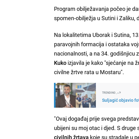
Program obilježavanja počeo je da
spomen-obilježja u Sutini i Zaliku, 
Na lokalitetima Uborak i Sutina, 1
paravojnih formacija i ostataka voj
nacionalnosti, a na 34. godišnjicu 
Kuko
izjavila je kako "sjećanje na ž
civilne žrtve rata u Mostaru".
TRENDING
Suljagić objavio fo
"Ovaj događaj prije svega predstavl
ubijeni su moj otac i djed. S druge
civilnih žrtava
koje su stradale u p