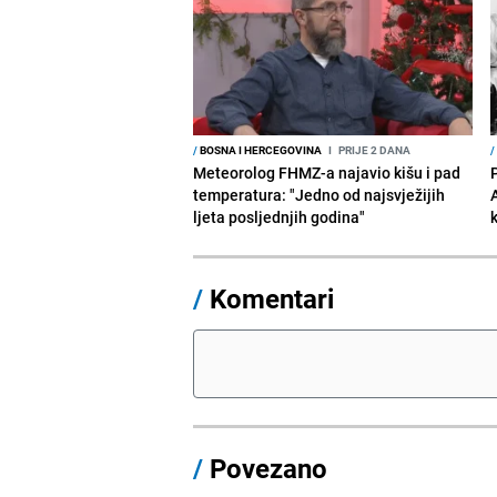
/
BOSNA I HERCEGOVINA
I
PRIJE 2 DANA
/
Meteorolog FHMZ-a najavio kišu i pad
temperatura: "Jedno od najsvježijih
ljeta posljednjih godina"
/
Komentari
/
Povezano