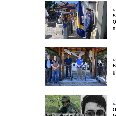
13
S
O
n
13
B
g
12
O
M