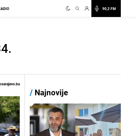
RADIO
90,2 FM
34.
osarajevo.ba
/
Najnovije