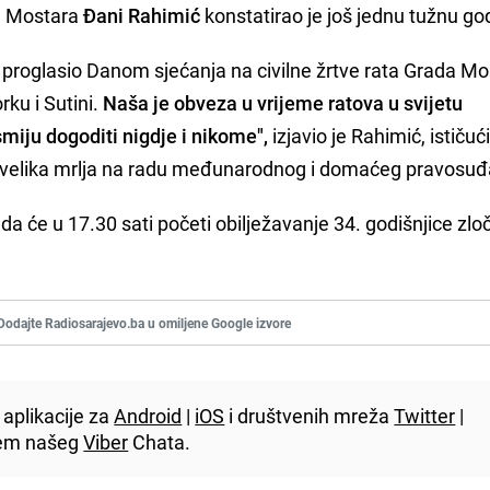
a Mostara
Đani Rahimić
konstatirao je još jednu tužnu god
proglasio Danom sjećanja na civilne žrtve rata Grada Mo
rku i Sutini.
Naša je obveza u vrijeme ratova u svijetu
smiju dogoditi nigdje i nikome",
izjavio je Rahimić, ističući
o "velika mrlja na radu međunarodnog i domaćeg pravosuđ
da će u 17.30 sati početi obilježavanje 34. godišnjice zlo
Dodajte Radiosarajevo.ba u omiljene Google izvore
aplikacije za
Android
|
iOS
i društvenih mreža
Twitter
|
utem našeg
Viber
Chata.