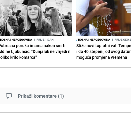
BOSNA I HERCEGOVINA
I
PRIJE 1 DAN
/
BOSNA I HERCEGOVINA
I
PRIJE OKO 
Potresna poruka imama nakon smrti
Stiže novi toplotni val: Temp
Aldine Ljubunčić: "Dunjaluk ne vrijedi ni
i do 40 stepeni, od ovog datu
koliko krilo komarca"
moguća promjena vremena
Prikaži komentare
(
1
)