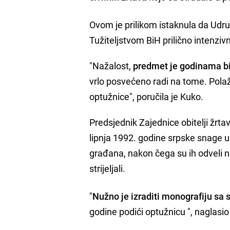
Ovom je prilikom istaknula da Udruž
Tužiteljstvom BiH prilično intenzivn
"Nažalost,
predmet je godinama b
vrlo posvećeno radi na tome. Polaž
optužnice", poručila je Kuko.
Predsjednik Zajednice obitelji žrta
lipnja 1992. godine srpske snage u 
građana, nakon čega su ih odveli naj
strijeljali.
"
Nužno je izraditi monografiju s
godine podići optužnicu ", naglasio