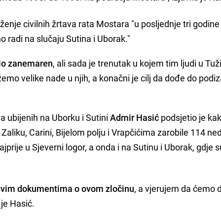
enje civilnih žrtava rata Mostara "u posljednje tri godine
o radi na slučaju Sutina i Uborak."
io zanemaren
, ali sada je trenutak u kojem tim ljudi u Tuž
emo velike nade u njih, a konačni je cilj da dođe do podi
va ubijenih na Uborku i Sutini
Admir Hasić
podsjetio je ka
Zaliku, Carini, Bijelom polju i Vrapčićima zarobile 114 ne
prije u Sjeverni logor, a onda i na Sutinu i Uborak, gdje s
a svim dokumentima o ovom zločinu
, a vjerujem da ćemo d
 je Hasić.