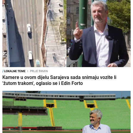
/
LOKALNE TEME
I
PRIJE 59MIN
Kamere u ovom dijelu Sarajeva sada snimaju vozite li
'žutom trakom', oglasio se i Edin Forto