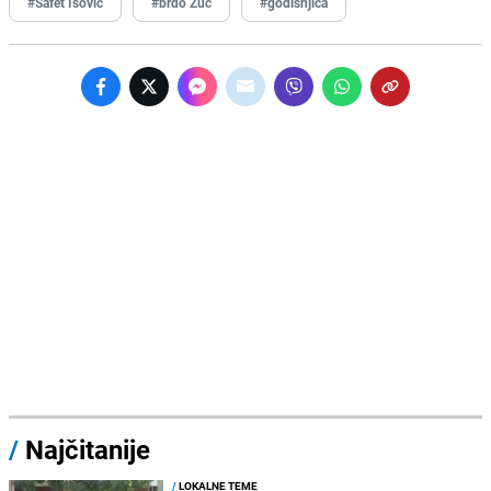
#Safet Isović
#brdo Žuč
#godišnjica
/
Najčitanije
/
LOKALNE TEME