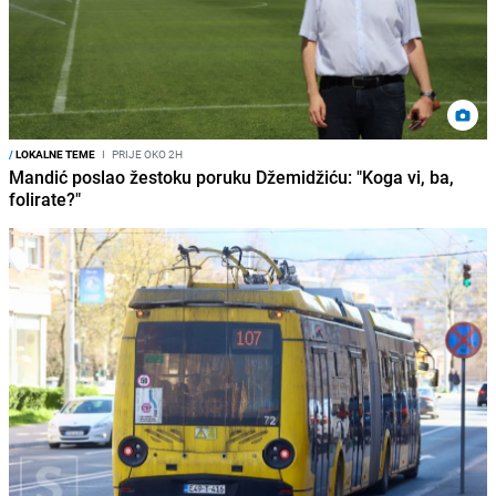
/
LOKALNE TEME
I
PRIJE OKO 2H
Mandić poslao žestoku poruku Džemidžiću: "Koga vi, ba,
folirate?"