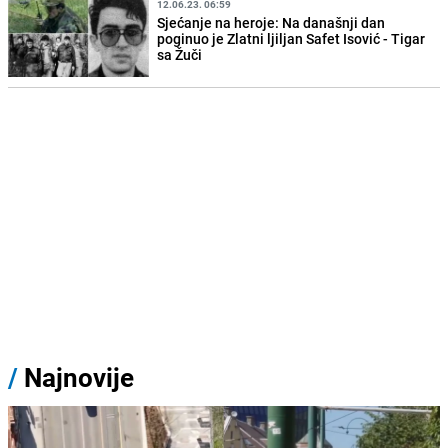
12.06.23. 06:59
Sjećanje na heroje: Na današnji dan
poginuo je Zlatni ljiljan Safet Isović - Tigar
sa Žuči
/
Najnovije