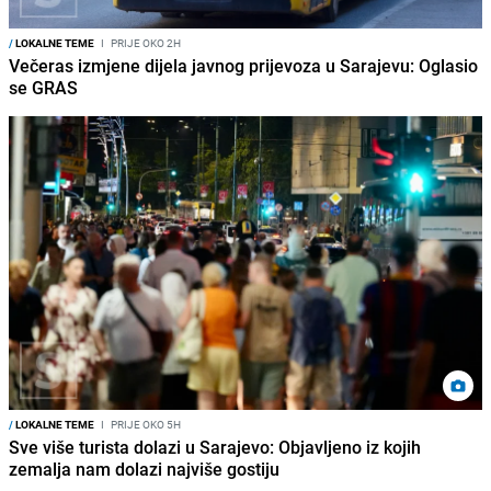
/
LOKALNE TEME
I
PRIJE OKO 2H
Večeras izmjene dijela javnog prijevoza u Sarajevu: Oglasio
se GRAS
/
LOKALNE TEME
I
PRIJE OKO 5H
Sve više turista dolazi u Sarajevo: Objavljeno iz kojih
zemalja nam dolazi najviše gostiju