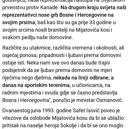
prvenstvu protiv Kanade.
Na drugom kraju svijeta naši
reprezentativci nose grb Bosne i Hercegovine na
svojim prsima
, baš kao što su ga prije 33 godine u
svojim srcima nosili branitelji na Mijatovića kosi i
svakom pedlju naše domovine.
Različite su utakmice, različita vremena i okolnosti, ali
osjećaj ponosa, pripadnosti i ljubavi prema domovini
ostaje isti. Neka nam sve ovo danas bude trajni
podsjetnik da se ljubav prema domovini ne mjeri
riječima nego djelima,
nekada na liniji odbrane, a
danas na sportskim terenima
, u učionicama, na
radnim mjestima i svuda gdje se časno predstavlja
Bosna i Hercegovina", poručio je ministar Osmanović.
Dvanaestog juna 1993. godine Safet Isović poveo je
vitezove da oslobode Mijatovića kosu da bi se ublažio
pritisak na naselje heroja Sokolje i da bi se ono moglo