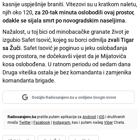
kasnije uspješnije braniti. Vitezovi su u kratkom naletu,
njih oko 120,
za 20-tak minuta oslobodili ovaj prostor,
odakle se sijala smrt po novogradskim naseljima
.
Nažalost, u toj bici od minobacačke granate život je
izgubio Safet Isović, kojeg su borci odmilja
zvali Tigar
sa Žuči
. Safet Isović je poginuo u jeku oslobađanja
ovog prostora, ne dočekavši vijest da je Mijatovića
kosa oslobođena. U ratnom periodu od sedam dana
Druga viteška ostala je bez komandanta i zamjenika
komandanta brigade.
Dodajte Radiosarajevo.ba u omiljene Google izvore
Radiosarajevo.ba
pratite putem aplikacije za
Android
|
iOS
i društvenih
mreža
Twitter
|
Facebook
|
Instagram
, kao i putem našeg
Viber
Chata.