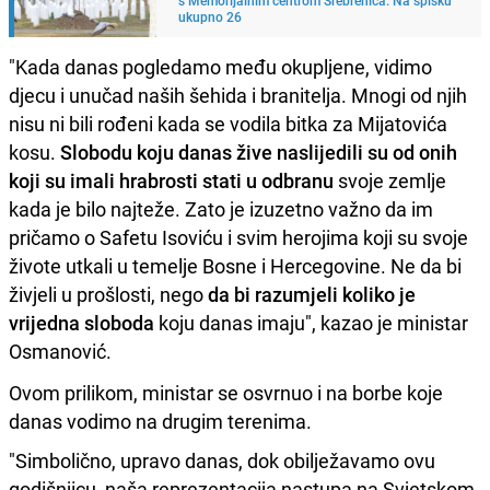
ukupno 26
"Kada danas pogledamo među okupljene, vidimo
djecu i unučad naših šehida i branitelja. Mnogi od njih
nisu ni bili rođeni kada se vodila bitka za Mijatovića
kosu.
Slobodu koju danas žive naslijedili su od onih
koji su imali hrabrosti stati u odbranu
svoje zemlje
kada je bilo najteže. Zato je izuzetno važno da im
pričamo o Safetu Isoviću i svim herojima koji su svoje
živote utkali u temelje Bosne i Hercegovine. Ne da bi
živjeli u prošlosti, nego
da bi razumjeli koliko je
vrijedna sloboda
koju danas imaju", kazao je ministar
Osmanović.
Ovom prilikom, ministar se osvrnuo i na borbe koje
danas vodimo na drugim terenima.
"Simbolično, upravo danas, dok obilježavamo ovu
godišnjicu, naša reprezentacija nastupa na Svjetskom