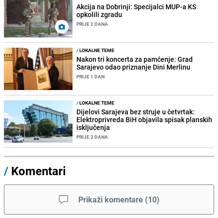
Akcija na Dobrinji: Specijalci MUP-a KS
opkolili zgradu
PRIJE 2 DANA
/
LOKALNE TEME
Nakon tri koncerta za pamćenje: Grad
Sarajevo odao priznanje Dini Merlinu
PRIJE 1 DAN
/
LOKALNE TEME
Dijelovi Sarajeva bez struje u četvrtak:
Elektroprivreda BiH objavila spisak planskih
isključenja
PRIJE 2 DANA
/
Komentari
Prikaži komentare
(
10
)