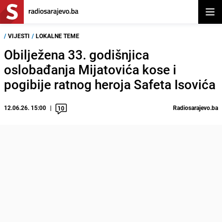
Otvor
/
VIJESTI
/
LOKALNE TEME
Obilježena 33. godišnjica
oslobađanja Mijatovića kose i
pogibije ratnog heroja Safeta Isovića
12.06.26. 15:00
Radiosarajevo.ba
10