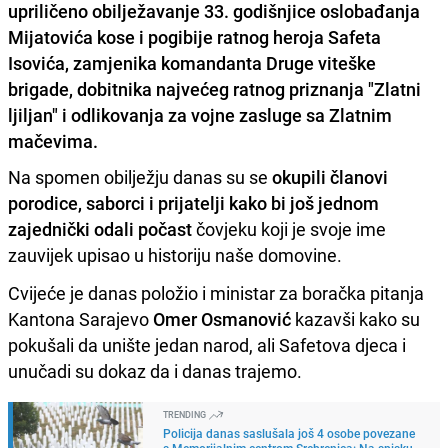
upriličeno obilježavanje 33. godišnjice oslobađanja
Mijatovića kose i pogibije ratnog heroja Safeta
Isovića, zamjenika komandanta Druge viteške
brigade, dobitnika najvećeg ratnog priznanja "Zlatni
ljiljan" i odlikovanja za vojne zasluge sa Zlatnim
mačevima.
Na spomen obilježju danas su se
okupili članovi
porodice, saborci i prijatelji kako bi još jednom
zajednički odali počast
čovjeku koji je svoje ime
zauvijek upisao u historiju naše domovine.
Cvijeće je danas položio i ministar za boračka pitanja
Kantona Sarajevo
Omer Osmanović
kazavši kako su
pokušali da unište jedan narod, ali Safetova djeca i
unučadi su dokaz da i danas trajemo.
TRENDING
Policija danas saslušala još 4 osobe povezane
s Memorijalnim centrom Srebrenica: Na spisku