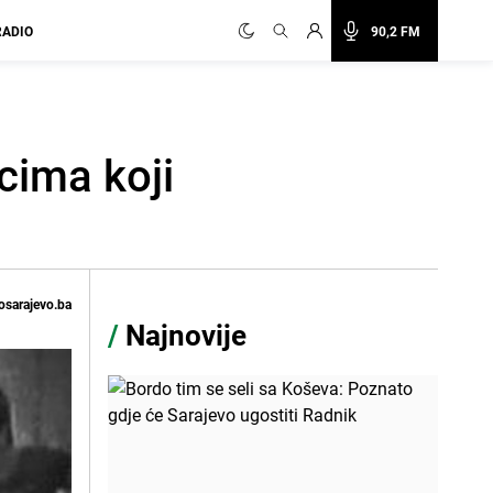
RADIO
90,2 FM
cima koji
osarajevo.ba
/
Najnovije