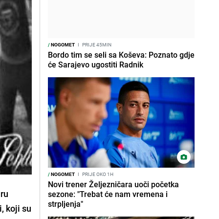
/
NOGOMET
I
PRIJE 45MIN
Bordo tim se seli sa Koševa: Poznato gdje
će Sarajevo ugostiti Radnik
/
NOGOMET
I
PRIJE OKO 1H
Novi trener Željezničara uoči početka
iru
sezone: "Trebat će nam vremena i
strpljenja"
 koji su