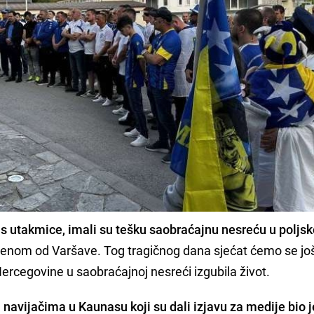
e s utakmice, imali su tešku saobraćajnu nesreću u polj
ljenom od Varšave. Tog tragičnog dana sjećat ćemo se jo
Hercegovine u saobraćajnoj nesreći izgubila život.
navijačima u Kaunasu koji su dali izjavu za medije bio j