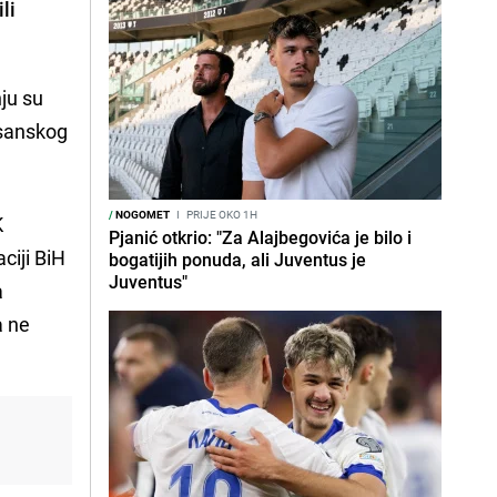
li
nju su
-sanskog
/
NOGOMET
I
PRIJE OKO 1H
K
Pjanić otkrio: "Za Alajbegovića je bilo i
ciji BiH
bogatijih ponuda, ali Juventus je
Juventus"
a
a ne