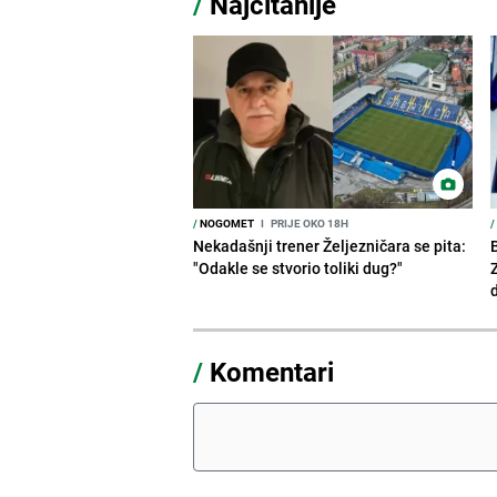
/
Najčitanije
/
NOGOMET
I
PRIJE OKO 18H
/
Nekadašnji trener Željezničara se pita:
"Odakle se stvorio toliki dug?"
/
Komentari