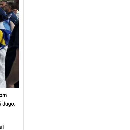
skom
š dugo.
e i