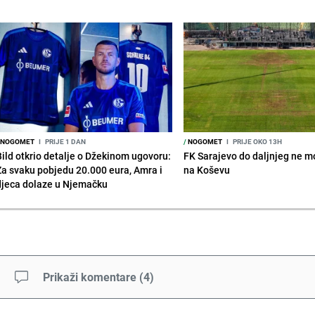
NOGOMET
I
PRIJE 1 DAN
/
NOGOMET
I
PRIJE OKO 13H
Bild otkrio detalje o Džekinom ugovoru:
FK Sarajevo do daljnjeg ne mo
Za svaku pobjedu 20.000 eura, Amra i
na Koševu
djeca dolaze u Njemačku
Prikaži komentare
(
4
)