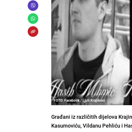
FOTO: Facebook / Ljuti Krajišnici
Građani iz različitih dijelova Kraj
Kasumoviću, Vildanu Pehliću i Has