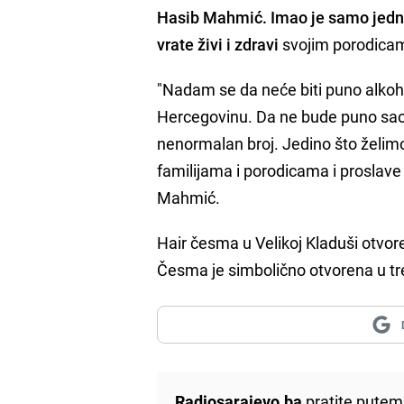
Hasib Mahmić. Imao je samo jednu
vrate živi i zdravi
svojim porodica
"Nadam se da neće biti puno alkohol
Hercegovinu. Da ne bude puno saob
nenormalan broj. Jedino što želimo
familijama i porodicama i proslave
Mahmić.
Hair česma u Velikoj Kladuši otvore
Česma je simbolično otvorena u tr
Radiosarajevo.ba
pratite putem 