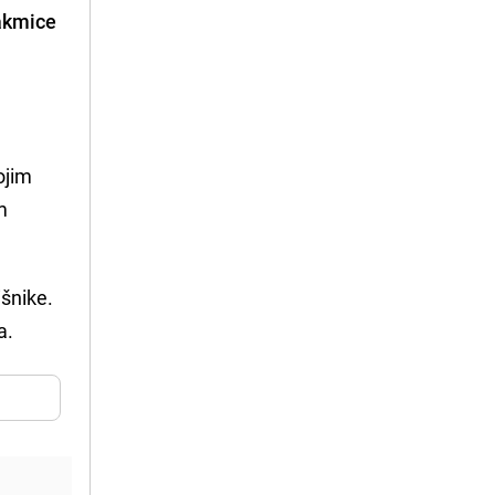
takmice
ojim
m
išnike.
a.