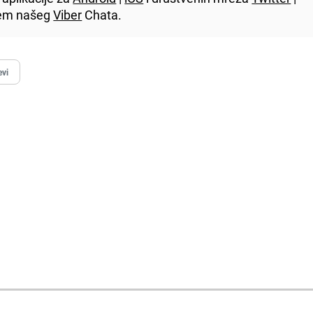
utem našeg
Viber
Chata.
evi