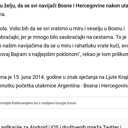
 želju, da se svi navijači Bosne i Hercegovine nakon u
ma.
a. Volio bih da se svi vratimo u miru i veselju u Bosnu i
raćajki, jer je mnogo bilo saobraćajki na cestama. To je
 našim navijačima da se u miru i rahatluku vrate kući, sv
 ovaj Bajram s najljepšim poklonom", rekao je tom priliko
na je 15. juna 2014. godine u znak sjećanja na Ljute Kraj
enutku početka utakmice Argentina - Bosna i Hercegovin
Dodajte Radiosarajevo.ba u omiljene Google izvore
aplikacije za
Android
|
iOS
i društvenih mreža
Twitter
|