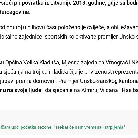
sreći pri povratku iz Litvanije 2013. godine, gdje su bodri
Hercegovine.
dignutoj u njihovu čast položeno je cvijeće, a obilježava
i lokalne zajednice, sportskih kolektiva te premijer Unsko
u Općina Velika Kladuša, Mjesna zajednica Vrnograč i N
sjećanja na trojicu mladića čija je privrženost reprezenta
i ljubavi prema domovini. Premijer Unsko-sanskog kanton
u na svoje ljude
i da sjećanje na Almiru, Vildana i Hasib
ničara uoči početka sezone: "Trebat će nam vremena i strpljenja"