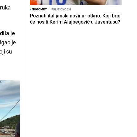
oruka
/
NOGOMET
I
PRIJE OKO 2H
Poznati italijanski novinar otkrio: Koji broj
će nositi Kerim Alajbegović u Juventusu?
dila je
igao je
oji su