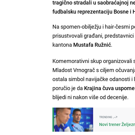
tragično stradali u saobraćajnoj ne
fudbalsku reprezentaciju Bosne i 
Na spomen-obilježju i hair-česmi po
prisustvovali građani, predstavnic
kantona
Mustafa Ružnić
.
Komemorativni skup organizovali s
Mladost Vrnograč s ciljem očuvanja 
ostala simbol navijačke odanosti 
poručio je da
Krajina čuva uspomen
blijedi ni nakon više od decenije.
TRENDING
Novi trener Željez