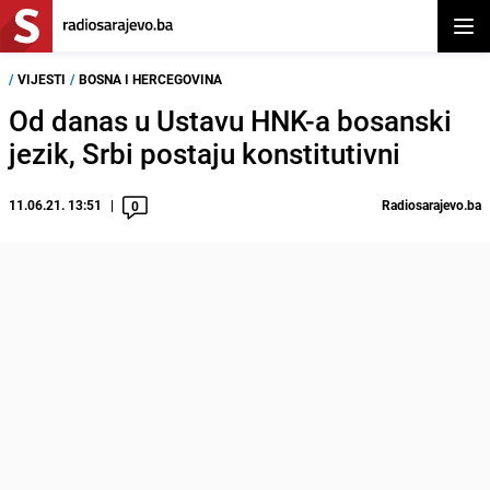
Otvor
/
VIJESTI
/
BOSNA I HERCEGOVINA
Od danas u Ustavu HNK-a bosanski
jezik, Srbi postaju konstitutivni
11.06.21. 13:51
Radiosarajevo.ba
0