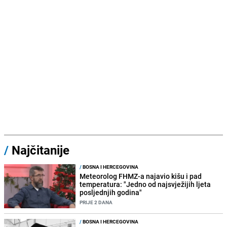
/
Najčitanije
/
BOSNA I HERCEGOVINA
Meteorolog FHMZ-a najavio kišu i pad
temperatura: "Jedno od najsvježijih ljeta
posljednjih godina"
PRIJE 2 DANA
/
BOSNA I HERCEGOVINA