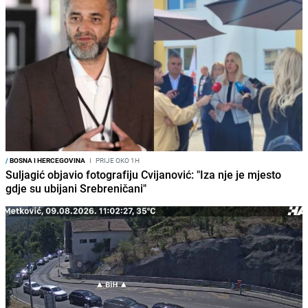
/
BOSNA I HERCEGOVINA
I
PRIJE OKO 1H
Suljagić objavio fotografiju Cvijanović: "Iza nje je mjesto
gdje su ubijani Srebreničani"