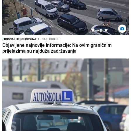
/
BOSNA I HERCEGOVINA
I
PRIJE OKO 3H
Objavljene najnovije informacije: Na ovim graničnim
prijelazima su najduža zadržavanja