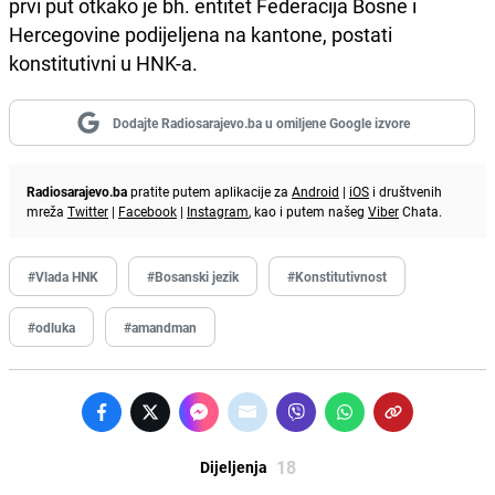
prvi put otkako je bh. entitet Federacija Bosne i
Hercegovine podijeljena na kantone, postati
konstitutivni u HNK-a.
Dodajte Radiosarajevo.ba u omiljene Google izvore
Radiosarajevo.ba
pratite putem aplikacije za
Android
|
iOS
i društvenih
mreža
Twitter
|
Facebook
|
Instagram
, kao i putem našeg
Viber
Chata.
#Vlada HNK
#Bosanski jezik
#Konstitutivnost
#odluka
#amandman
18
Dijeljenja