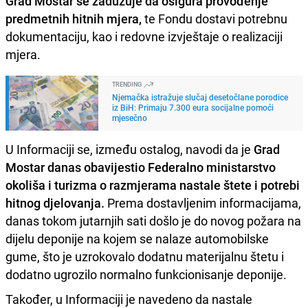
Grad Mostar se zadužuje da osigura provođenje
predmetnih hitnih mjera,
te Fondu dostavi potrebnu
dokumentaciju, kao i redovne izvještaje o realizaciji
mjera.
TRENDING
Njemačka istražuje slučaj desetočlane porodice
iz BiH: Primaju 7.300 eura socijalne pomoći
mjesečno
U Informaciji se, između ostalog, navodi da je
Grad
Mostar danas obavijestio Federalno ministarstvo
okoliša i turizma o razmjerama nastale štete i potrebi
hitnog djelovanja.
Prema dostavljenim informacijama,
danas tokom jutarnjih sati došlo je do novog požara na
dijelu deponije na kojem se nalaze automobilske
gume, što je uzrokovalo dodatnu materijalnu štetu i
dodatno ugrozilo normalno funkcionisanje deponije.
Također, u Informaciji je navedeno da nastale