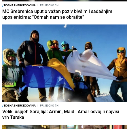
/
BOSNA I HERCEGOVINA
I
PRIJE OKO 6H
MC Srebrenica uputio važan poziv bivšim i sadašnjim
uposlenicima: "Odmah nam se obratite"
/
BOSNA I HERCEGOVINA
I
PRIJE OKO 7H
Veliki uspjeh Sarajlija: Armin, Maid i Amar osvojili najviši
vrh Turske