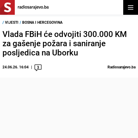
Otvor
/
VIJESTI
/
BOSNA I HERCEGOVINA
Vlada FBiH će odvojiti 300.000 KM
za gašenje požara i saniranje
posljedica na Uborku
24.06.26. 16:04
Radiosarajevo.ba
3