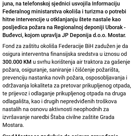
juna, na telefonskoj sjednici usvojila Informaciju
Federalnog ministarstva okoliša i turizma o potrebi
hitne intervencije u otklanjanju štete nastale kao
posljedica požara na Regionalnoj deponiji Uborak -
Buđevci, kojom upravlja JP Deponija d.o.o. Mostar.
Fond za zaštitu okoliša Federacije BiH zadužen je da
osigura interventna finansijska sredstva u iznosu od
300.000 KM
u svrhu korištenja air traktora za gašenje
požara, osiguranje, saniranje i čišćenje požarišta,
prevenciju nastanka novih požara, osposobljavanja i
održavanja lokaliteta za pretovar prikupljenog otpada,
te prijevoz i odlaganje prikupljenog otpada na druga
odlagališta, kao i drugih nepredviđenih troškova
nastalih na osnovu aktivnosti neophodnih za
izvršavanje naredbi Štaba civilne zaštite Grada
Mostara.