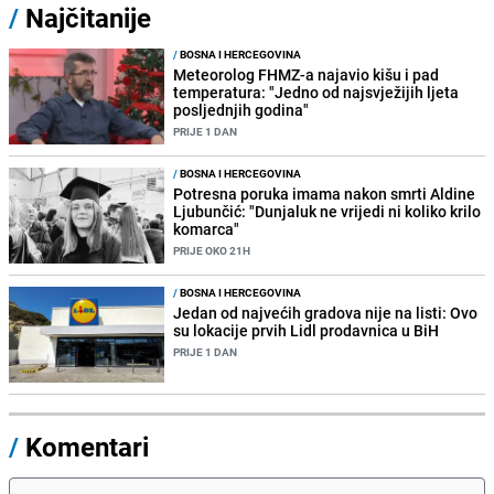
/
Najčitanije
/
BOSNA I HERCEGOVINA
Meteorolog FHMZ-a najavio kišu i pad
temperatura: "Jedno od najsvježijih ljeta
posljednjih godina"
PRIJE 1 DAN
/
BOSNA I HERCEGOVINA
Potresna poruka imama nakon smrti Aldine
Ljubunčić: "Dunjaluk ne vrijedi ni koliko krilo
komarca"
PRIJE OKO 21H
/
BOSNA I HERCEGOVINA
Jedan od najvećih gradova nije na listi: Ovo
su lokacije prvih Lidl prodavnica u BiH
PRIJE 1 DAN
/
Komentari