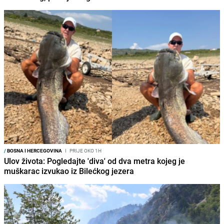
/
BOSNA I HERCEGOVINA
I
PRIJE OKO 1H
Ulov života: Pogledajte 'diva' od dva metra kojeg je
muškarac izvukao iz Bilećkog jezera