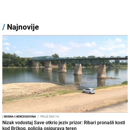
/
Najnovije
/
BOSNA I HERCEGOVINA
I
PRIJE OKO 1H
Nizak vodostaj Save otkrio jeziv prizor: Ribari pronašli kosti
kod Brčkog, policija osigurava teren