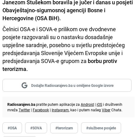
Janezom Stušekom
boravila je jučer i danas u posjeti
Obavještajno-sigurnosnoj agenciji Bosne i
Hercegovine
(OSA BiH).
Čelnici OSA-e i SOVA-e prilikom ove dvodnevne
posjete razgovarali su o nastavku dosadašnje
uspješne saradnje, posebno u svjetlu predstojećeg
predsjedavanja Slovenije Vijećem Evropske unije i
predsjedavanja SOVA-e grupom za
borbu protiv
terorizma.
Dodajte Radiosarajevo.ba u omiljene Google izvore
Radiosarajevo.ba
pratite putem aplikacije za
Android
|
iOS
i društvenih
mreža
Twitter
|
Facebook
|
Instagram
, kao i putem našeg
Viber
Chata.
#OSA
#SOVA
#terorizam
#službene posjete