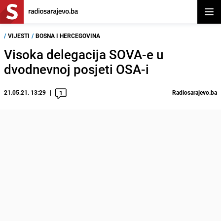
Otvor
/
VIJESTI
/
BOSNA I HERCEGOVINA
Visoka delegacija SOVA-e u
dvodnevnoj posjeti OSA-i
21.05.21. 13:29
Radiosarajevo.ba
1