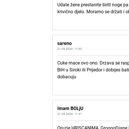
Udate žene prestanite širiti noge pa
krivično djelo. Moramo se držati i 
sareno
21.05.2026. 11:35
Cuke mace ovo ono. Drzava se rasp
BiH u Siroki ili Prijedor i dobijes ba
dobacuju
Imam BOLjU
21.05.2026. 11:41
Oruzje HRISCANIMA, GrooooDjane