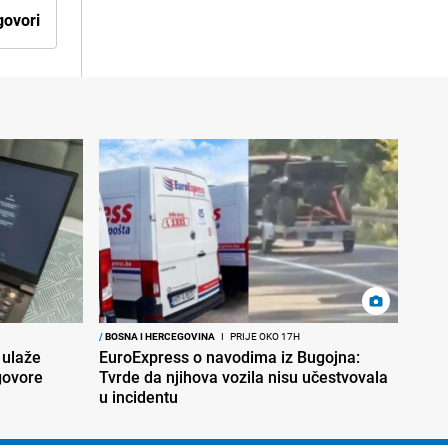
ovori
/
BOSNA I HERCEGOVINA
I
PRIJE OKO 17H
 ulaže
EuroExpress o navodima iz Bugojna:
govore
Tvrde da njihova vozila nisu učestvovala
u incidentu