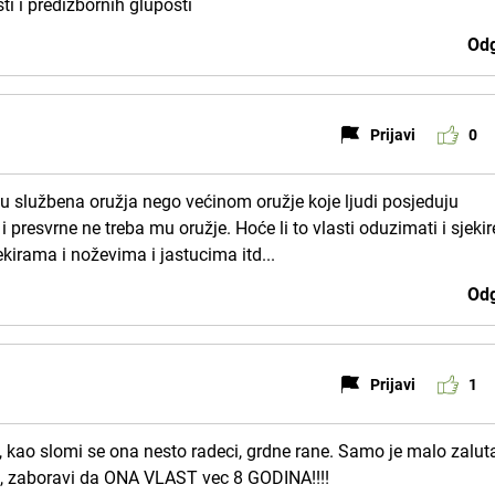
ti i predizbornih gluposti
Odg
Prijavi
0
u službena oružja nego većinom oružje koje ljudi posjeduju
 presvrne ne treba mu oružje. Hoće li to vlasti oduzimati i sjekire
jekirama i noževima i jastucima itd...
Odg
Prijavi
1
, kao slomi se ona nesto radeci, grdne rane. Samo je malo zalut
a, zaboravi da ONA VLAST vec 8 GODINA!!!!