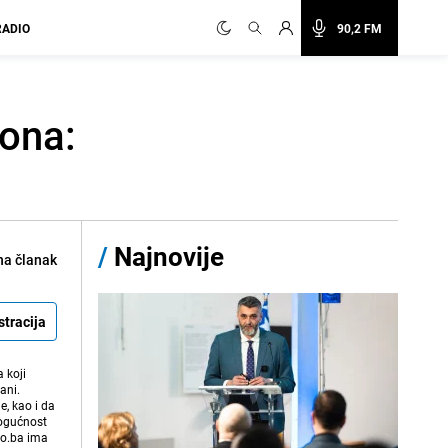
RADIO
90,2 FM
kona:
/
Najnovije
na članak
stracija
 koji
ani.
e, kao i da
mogućnost
vo.ba ima