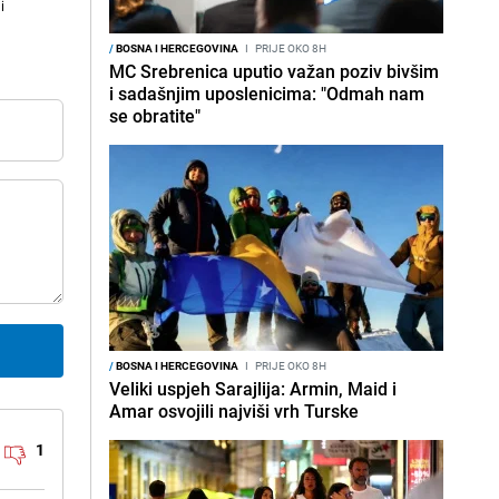
i
/
BOSNA I HERCEGOVINA
I
PRIJE OKO 8H
MC Srebrenica uputio važan poziv bivšim
i sadašnjim uposlenicima: "Odmah nam
se obratite"
/
BOSNA I HERCEGOVINA
I
PRIJE OKO 8H
Veliki uspjeh Sarajlija: Armin, Maid i
Amar osvojili najviši vrh Turske
1