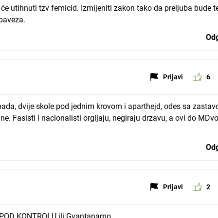
 će utihnuti tzv femicid. Izmijeniti zakon tako da preljuba bude 
obaveza.
Odg
Prijavi
6
ada, dvije skole pod jednim krovom i aparthejd, odes sa zasta
tine. Fasisti i nacionalisti orgijaju, negiraju drzavu, a ovi do MDv
Odg
Prijavi
2
 POD KONTROLU ili Gvantanamo