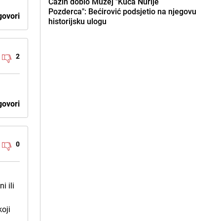
Cazin dobio Muzej "Kuća Nurije
Pozderca": Bećirović podsjetio na njegovu
ovori
historijsku ulogu
2
ovori
0
i ili
koji