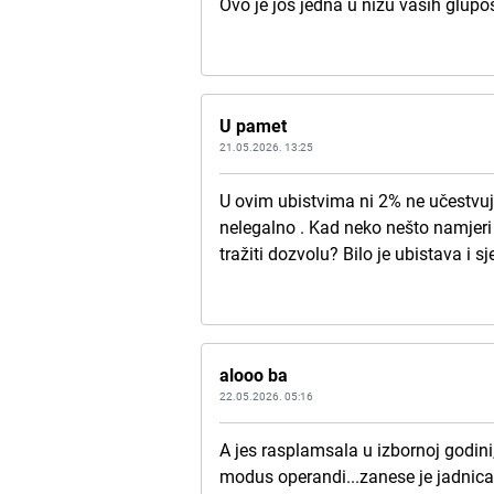
Ovo je još jedna u nizu vaših glupos
U pamet
21.05.2026. 13:25
U ovim ubistvima ni 2% ne učestvuj
nelegalno . Kad neko nešto namjeri i
tražiti dozvolu? Bilo je ubistava i s
alooo ba
22.05.2026. 05:16
A jes rasplamsala u izbornoj godini
modus operandi...zanese je jadnic