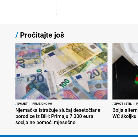
/
Pročitajte još
/
SVIJET
I
PRIJE OKO 9H
/
ŽIVOT I STIL
I
P
Njemačka istražuje slučaj desetočlane
Bolja altern
porodice iz BiH: Primaju 7.300 eura
WC školjku
socijalne pomoći mjesečno