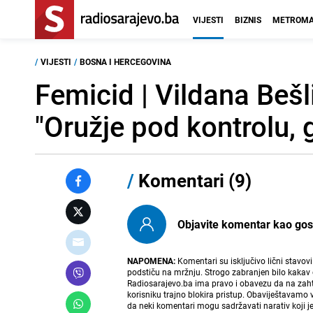
VIJESTI
BIZNIS
METROMA
/
VIJESTI
/
BOSNA I HERCEGOVINA
Femicid | Vildana Bešl
"Oružje pod kontrolu, 
/
Komentari (9)
Objavite komentar kao gost i
NAPOMENA:
Komentari su isključivo lični stavov
podstiču na mržnju. Strogo zabranjen bilo kakav 
Radiosarajevo.ba ima pravo i obavezu da na zahtj
korisniku trajno blokira pristup. Obaviještavamo 
da neki komentari mogu sadržavati narativ koji j