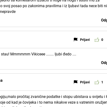
zajedno sa komesarom izbaciti s noge na nogu i suditi mu za
svoj posao po zakonima pravilima i iz ljubavi tada nece biti ni
i nepravde
Odg
Prijavi
0
 stau! Mmmmmm Vikiceee ........ ljubi đedo ....
Odg
ma
Prijavi
1
giju,malo pročitaj zvanične podatke i stopu ubistava u svijetu i
toje od kad je čovijeka i to nema nikakve veze s vatrenim oružje