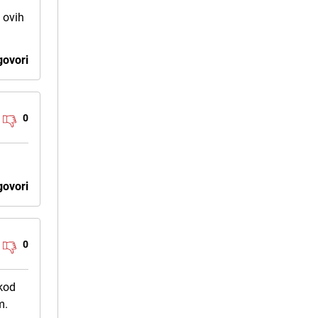
 ovih
ovori
0
ovori
0
 kod
m.