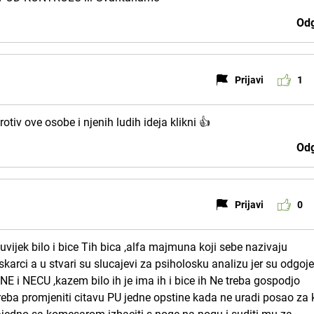
Odg
Prijavi
1
otiv ove osobe i njenih ludih ideja klikni 👍
Odg
Prijavi
0
uvijek bilo i bice Tih bica ,alfa majmuna koji sebe nazivaju
arci a u stvari su slucajevi za psiholosku analizu jer su odgojen
 NE i NECU ,kazem bilo ih je ima ih i bice ih Ne treba gospodjo
reba promjeniti citavu PU jedne opstine kada ne uradi posao za 