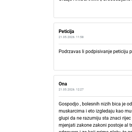
Peticija
21.05.2026. 11:58
Podrzavas li podpisivanje peticiju pr
Ona
21.05.2026. 12:27
Gospodjo , bolesnih nizih bica je od
muskarcima i eto izgledaju kao musk
glupi da ne razumiju sta znaci rijec
mjenjati zakone zakoni postoje al t