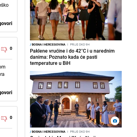
teško
ovori
/
BOSNA I HERCEGOVINA
I
PRIJE OKO 9H
0
Paklene vrućine i do 42°C i u narednim
danima: Poznato kada će pasti
temperature u BiH
vom
ora
ovori
0
/
BOSNA I HERCEGOVINA
I
PRIJE OKO 9H