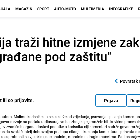
HALA
MAGAZIN
SPORT
AUTO-MOTO
MULTIMEDIA
INFOGRAFIKE
ija traži hitne izmjene za
građane pod zaštitu"
Povratak 
li se prijavite.
Prijava
Regi
i autora. Molimo korisnike da se suzdrže od vrijeđanja, psovanja i pisanja komentara
govor mržnje na portalu radiosarajevo.ba, zbog kojeg možete biti krivično procesuir
ev zvaničnih organa dostavi podatke o korisniku čiji komentari sadrže govor mržnj
vas da svaki čitatelj dobrovoljno pristupa čitanju i kreiranju komentara i prihvata 
e u suprotnosti sa vjerskim, nacionalnim, moralnim i drugim načelima. Radiosaraje