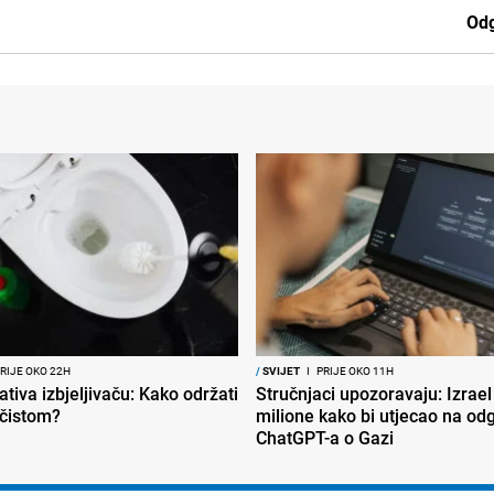
Odg
RIJE OKO 22H
/
SVIJET
I
PRIJE OKO 11H
ativa izbjeljivaču: Kako održati
Stručnjaci upozoravaju: Izrael
 čistom?
milione kako bi utjecao na od
ChatGPT-a o Gazi