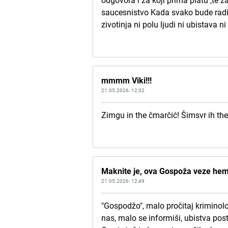
odgovora i za koji prima platu ,te 
saucesnistvo Kada svako bude radio 
zivotinja ni polu ljudi ni ubistava n
mmmm Viki!!!
21.05.2026. 12:32
Zimgu in the čmarčić! Šimsvr ih the
Maknite je, ova Gospoža veze he
21.05.2026. 12:49
"Gospodžo", malo pročitaj kriminolo
nas, malo se informiši, ubistva pos