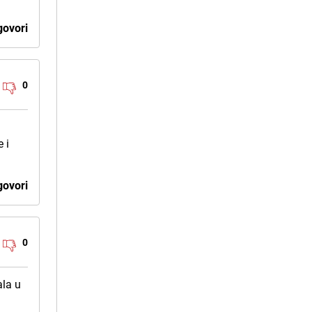
ovori
0
 i
ovori
0
ala u