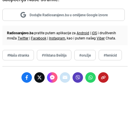
Dodajte Radiosarajevo.ba u omiljene Google izvore
Radiosarajevo.ba
pratite putem aplikacije za
Android
|
iOS
i društvenih
mreža
Twitter
|
Facebook
|
Instagram
, kao i putem našeg
Viber
Chata.
#Naša stranka
#Vildana Bešlija
#oružje
#femicid