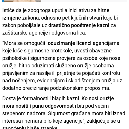
Ističe da je zbog toga uputila inicijativu za
hitne
izmjene zakona
, odnosno pet ključnih stvari koje bi
zakon poboljšale uz
drastično pooštrenje kazni
za
zaštitarske agencije i odgovorna lica.
"Mora se omogućiti
oduzimanje licenci
agencijama
koje krše sigurnosne protokole, uvesti obavezne
psihološke i sigurnosne provjere za osobe koje nose
oružje, hitno oduzimati službeno oružje osobama
prijavljenim za nasilje ili prijetnje te pojačati kontrolu
nad nošenjem, evidencijom i skladištenjem oružja uz
dodatno preciziranje podzakonskim proposima.
Dosta je formalnosti i blagih kazni.
Ko nosi oružje
mora nositi i punu odgovornost
i biti pod većim
stepenom nadzora. Sigurnost građana mora biti iznad
interesa i nemara bilo koje agencije", zaključuje se u
saopćenju Naše stranke.