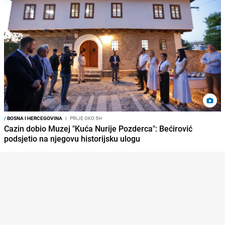
/
BOSNA I HERCEGOVINA
I
PRIJE OKO 5H
Cazin dobio Muzej "Kuća Nurije Pozderca": Bećirović
podsjetio na njegovu historijsku ulogu