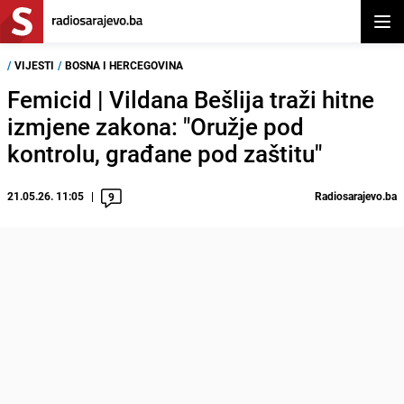
Otvor
/
VIJESTI
/
BOSNA I HERCEGOVINA
Femicid | Vildana Bešlija traži hitne
izmjene zakona: "Oružje pod
kontrolu, građane pod zaštitu"
21.05.26. 11:05
Radiosarajevo.ba
9