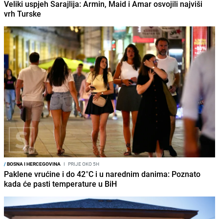
Veliki uspjeh Sarajlija: Armin, Maid i Amar osvojili najviši
vrh Turske
/
BOSNA I HERCEGOVINA
I
PRIJE OKO 5H
Paklene vrućine i do 42°C i u narednim danima: Poznato
kada će pasti temperature u BiH