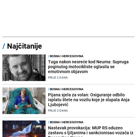
/
Najčitanije
/
BOSNA I HERCEGOVINA
Tuga nakon nesreće kod Neuma: Supruga
poginulog motocikliste oglasila se
emotivnom objavom
PRIJE 2 DANA
/
BOSNA I HERCEGOVINA
Pijana sjela za volan: Osiguranje odbilo
isplatu štete na vozilu koje je slupala Anja
Ljubojević
PRIJE 2 DANA
/
BOSNA I HERCEGOVINA
Nastavak provokacija: MUP RS oduzeo
zastavu s ljiljanima i sankcionisao vozača iz