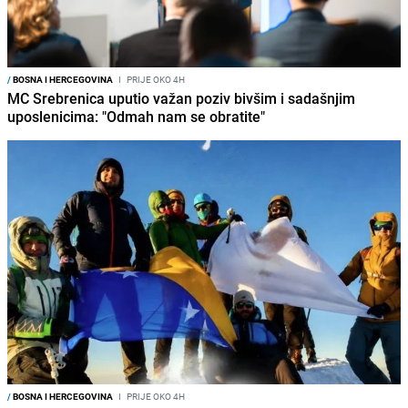
/
BOSNA I HERCEGOVINA
I
PRIJE OKO 4H
MC Srebrenica uputio važan poziv bivšim i sadašnjim
uposlenicima: "Odmah nam se obratite"
/
BOSNA I HERCEGOVINA
I
PRIJE OKO 4H