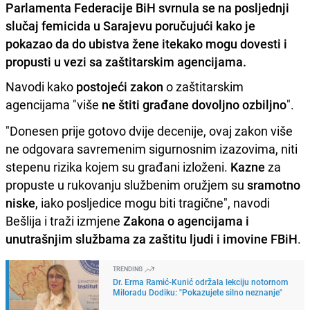
Parlamenta Federacije BiH svrnula se na posljednji
slučaj femicida u Sarajevu poručujući kako je
pokazao da do ubistva žene itekako mogu dovesti i
propusti u vezi sa zaštitarskim agencijama.
Navodi kako
postojeći zakon
o zaštitarskim
agencijama "više
ne štiti građane dovoljno ozbiljno
".
"Donesen prije gotovo dvije decenije, ovaj zakon više
ne odgovara savremenim sigurnosnim izazovima, niti
stepenu rizika kojem su građani izloženi.
Kazne
za
propuste u rukovanju službenim oružjem su
sramotno
niske
, iako posljedice mogu biti tragične", navodi
Bešlija i traži izmjene
Zakona o agencijama i
unutrašnjim službama za zaštitu ljudi i imovine FBiH
.
TRENDING
Dr. Erma Ramić-Kunić održala lekciju notornom
Miloradu Dodiku: "Pokazujete silno neznanje"