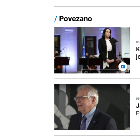
/
Povezano
09
K
j
09
J
E