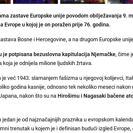
jama zastave Europske unije povodom obilježavanja 9. m
a Evrope
u kojoj je on poražen prije 76. godina.
zastava Bosne i Hercegovine, a na drugom Europske unije
u je potpisana bezuslovna kapitulacija Njemačke
, čime j
 koja je odnijela milione ljudskih žrtava.
je već 1943. slamanjem fašizma u njegovoj kolijevci, Italli
koliko godina kasnije, odnosno tek nekoliko meseci nakon
g Japana, nakon što su na
Hirošimu i Nagasaki bačene a
edan je od najznačajnijih praznika u evropskom kalenda
ni trenutak u kojem je i definisan budući izgled Evrope, 