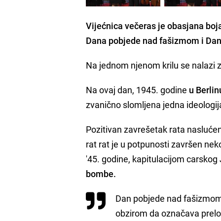
Vijećnica večeras je obasjana bo
Dana pobjede nad fašizmom i Dan
Na jednom njenom krilu se nalazi 
Na ovaj dan, 1945. godine
u Berlin
zvanično slomljena jedna ideologija
Pozitivan zavrešetak rata naslućen 
rat rat je u potpunosti završen ne
'45. godine, kapitulacijom carsko
bombe.
Dan pobjede nad fašizmom j
obzirom da označava prelom