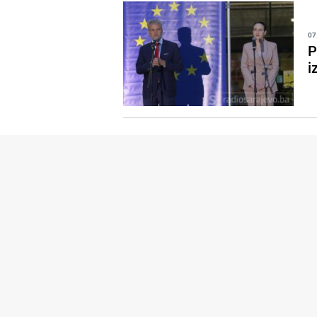
07
P
i