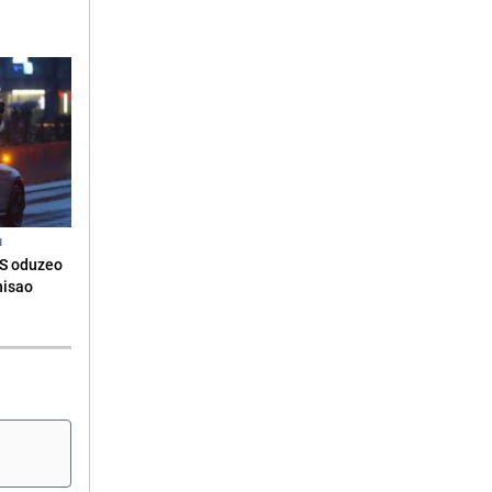
N
RS oduzeo
nisao