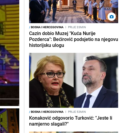
/
BOSNA I HERCEGOVINA
I
PRIJE 33MIN
Cazin dobio Muzej "Kuća Nurije
Pozderca": Bećirović podsjetio na njegovu
historijsku ulogu
/
BOSNA I HERCEGOVINA
I
PRIJE 53MIN
Konaković odgovorio Turković: "Jeste li
namjerno slagali?"