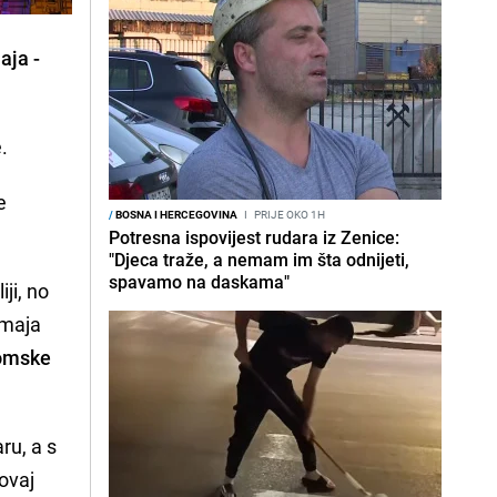
aja -
.
e
/
BOSNA I HERCEGOVINA
I
PRIJE OKO 1H
Potresna ispovijest rudara iz Zenice:
"Djeca traže, a nemam im šta odnijeti,
spavamo na daskama"
ji, no
 maja
tomske
ru, a s
ovaj