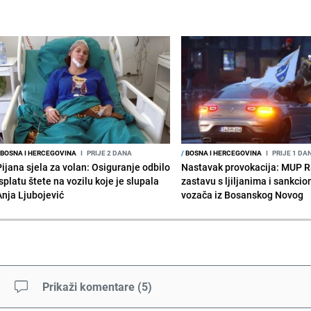
BOSNA I HERCEGOVINA
I
PRIJE 2 DANA
/
BOSNA I HERCEGOVINA
I
PRIJE 1 DA
Pijana sjela za volan: Osiguranje odbilo
Nastavak provokacija: MUP 
splatu štete na vozilu koje je slupala
zastavu s ljiljanima i sankcio
Anja Ljubojević
vozača iz Bosanskog Novog
Prikaži komentare
(
5
)