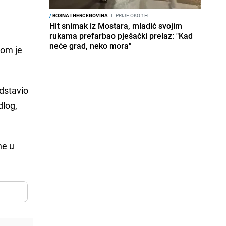
/
BOSNA I HERCEGOVINA
I
PRIJE OKO 1H
Hit snimak iz Mostara, mladić svojim
rukama prefarbao pješački prelaz: "Kad
neće grad, neko mora"
jom je
dstavio
dlog,
ne u