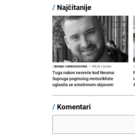
/
Najčitanije
/
BOSNA I HERCEGOVINA
I
PRIJE 2 DANA
/
Tuga nakon nesreće kod Neuma:
Supruga poginulog motocikliste
i
oglasila se emotivnom objavom
/
Komentari