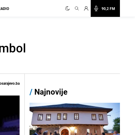
RADIO
90,2 FM
imbol
osarajevo.ba
/
Najnovije