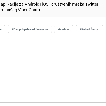
aplikacije za
Android
|
iOS
i društvenih mreža
Twitter
|
utem našeg
Viber
Chata.
pe
#Dan pobjede nad fašizmom
#zastava
#Robert Šuman