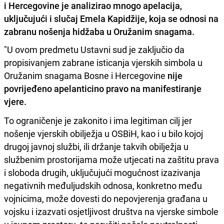
i Hercegovine je analizirao mnogo apelacija,
uključujući i slučaj Emela Kapidžije, koja se odnosi na
zabranu nošenja hidžaba u Oružanim snagama.
"U ovom predmetu Ustavni sud je zaključio da
propisivanjem zabrane isticanja vjerskih simbola u
Oružanim snagama Bosne i Hercegovine
nije
povrijeđeno apelanticino pravo na manifestiranje
vjere.
To ograničenje je zakonito i ima legitiman cilj jer
nošenje vjerskih obilježja u OSBiH, kao i u bilo kojoj
drugoj javnoj službi, ili držanje takvih obilježja u
službenim prostorijama može utjecati na zaštitu prava
i sloboda drugih, uključujući mogućnost izazivanja
negativnih međuljudskih odnosa, konkretno među
vojnicima, može dovesti do nepovjerenja građana u
vojsku i izazvati osjetljivost društva na vjerske simbole