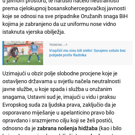
u javnom prostoru, te narušiti načelo neutralnosti
prema cjelokupnoj bosanskohercegovačkoj javnosti
koje se odnosi na sve pripadnike Oružanih snaga BiH
kojima je zabranjeno da uz uniformu nose vidno
istaknuta vjerska obilježja.
TRENDING
Vrapčići mu nisu bili sretni: Sarajevo ostalo bez
pobjede protiv Radnika
Uzimajući u obzir polje slobodne procjene koje je
ostavljeno državama u svjetlu načela neutralnosti
javne službe, u koje spada i služba u oružanim
snagama, Ustavni sud je, imajući u vidu i praksu
Evropskog suda za ljudska prava, zaključio da je
osporavano miješanje u apelanticino pravo bilo
opravdano i srazmjerno cilju koji se želi postići,
odnosno da je
zabrana nošenja hidžaba
(kao i bilo