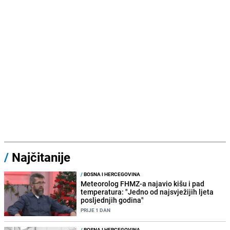
/
Najčitanije
/
BOSNA I HERCEGOVINA
Meteorolog FHMZ-a najavio kišu i pad
temperatura: "Jedno od najsvježijih ljeta
posljednjih godina"
PRIJE 1 DAN
/
BOSNA I HERCEGOVINA