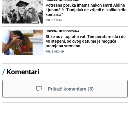
Potresna poruka imama nakon smrti Aldine
Ljubunčić: "Dunjaluk ne vrijedi ni koliko krilo
komarca"
PRIJE 1 DAN
/
BOSNA I HERCEGOVINA
Stiže novi toplotni val: Temperature idu i do
40 stepeni, od ovog datuma je moguća
promjena vremena
PRIJE OKO 8H
/
Komentari
Prikaži komentare
(
5
)