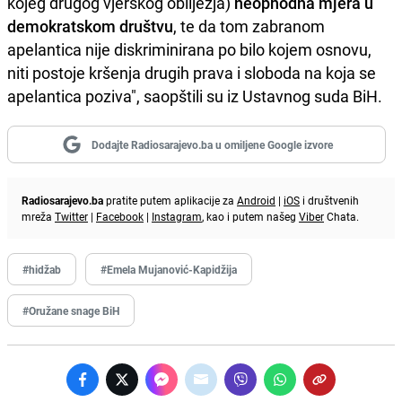
kojeg drugog vjerskog obilježja)
neophodna mjera u
demokratskom društvu
, te da tom zabranom
apelantica nije diskriminirana po bilo kojem osnovu,
niti postoje kršenja drugih prava i sloboda na koja se
apelantica poziva", saopštili su iz Ustavnog suda BiH.
Dodajte Radiosarajevo.ba u omiljene Google izvore
Radiosarajevo.ba
pratite putem aplikacije za
Android
|
iOS
i društvenih
mreža
Twitter
|
Facebook
|
Instagram
, kao i putem našeg
Viber
Chata.
#hidžab
#Emela Mujanović-Kapidžija
#Oružane snage BiH