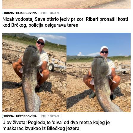
/
BOSNA I HERCEGOVINA
I
PRIJE OKO 6H
Nizak vodostaj Save otkrio jeziv prizor: Ribari pronašli kosti
kod Brčkog, policija osigurava teren
/
BOSNA I HERCEGOVINA
I
PRIJE OKO 6H
Ulov života: Pogledajte 'diva' od dva metra kojeg je
muškarac izvukao iz Bilećkog jezera