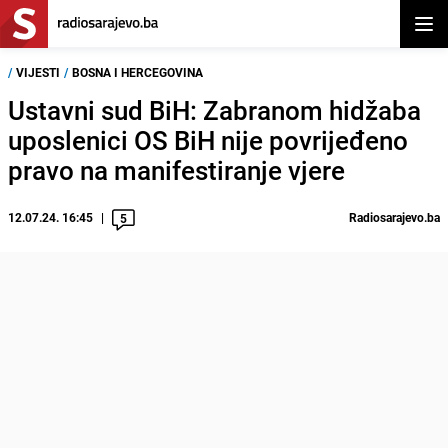
Otvor
/
VIJESTI
/
BOSNA I HERCEGOVINA
Ustavni sud BiH: Zabranom hidžaba
uposlenici OS BiH nije povrijeđeno
pravo na manifestiranje vjere
12.07.24. 16:45
Radiosarajevo.ba
5