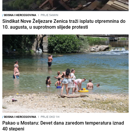
/
BOSNA I HERCEGOVINA
I
PRIJE 54MIN
Sindikat Nove Željezare Zenica traži isplatu otpremnina do
10. augusta, u suprotnom slijede protesti
/
BOSNA I HERCEGOVINA
I
PRIJE OKO 1H
Pakao u Mostaru: Devet dana zaredom temperatura iznad
40 stepeni