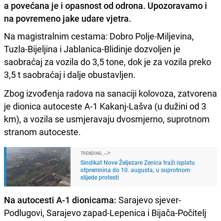
a povećana je i opasnost od odrona. Upozoravamo i
na povremeno jake udare vjetra.
Na magistralnim cestama: Dobro Polje-Miljevina,
Tuzla-Bijeljina i Jablanica-Blidinje dozvoljen je
saobraćaj za vozila do 3,5 tone, dok je za vozila preko
3,5 t saobraćaj i dalje obustavljen.
Zbog izvođenja radova na sanaciji kolovoza, zatvorena
je dionica autoceste A-1 Kakanj-Lašva (u dužini od 3
km), a vozila se usmjeravaju dvosmjerno, suprotnom
stranom autoceste.
TRENDING
Sindikat Nove Željezare Zenica traži isplatu
otpremnina do 10. augusta, u suprotnom
slijede protesti
Na autocesti A-1 dionicama:
Sarajevo sjever-
Podlugovi, Sarajevo zapad-Lepenica i Bijača-Počitelj