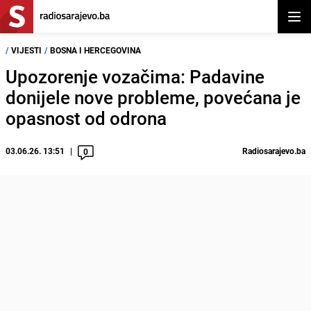
Otvor
/
VIJESTI
/
BOSNA I HERCEGOVINA
Upozorenje vozačima: Padavine
donijele nove probleme, povećana je
opasnost od odrona
03.06.26. 13:51
Radiosarajevo.ba
0