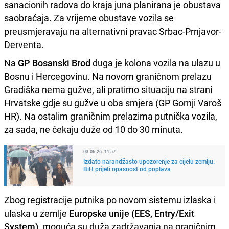
sanacionih radova do kraja juna planirana je obustava
saobraćaja. Za vrijeme obustave vozila se
preusmjeravaju na alternativni pravac Srbac-Prnjavor-
Derventa.
Na
GP Bosanski Brod
duga je kolona vozila na ulazu u
Bosnu i Hercegovinu. Na novom graničnom prelazu
Gradiška nema gužve, ali pratimo situaciju na strani
Hrvatske gdje su gužve u oba smjera (GP Gornji Varoš
HR). Na ostalim graničnim prelazima putnička vozila,
za sada, ne čekaju duže od 10 do 30 minuta.
03.06.26. 11:57
Izdato narandžasto upozorenje za cijelu zemlju:
BiH prijeti opasnost od poplava
Zbog registracije putnika po novom sistemu izlaska i
ulaska u zemlje
Europske unije (EES, Entry/Exit
System)
, moguća su duža zadržavanja na graničnim