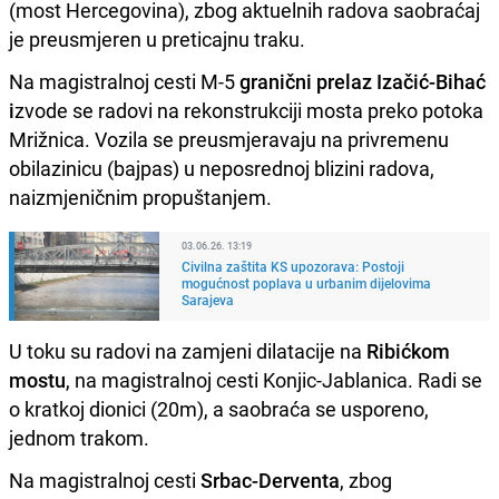
(most Hercegovina), zbog aktuelnih radova saobraćaj
je preusmjeren u preticajnu traku.
Na magistralnoj cesti M-5
granični prelaz Izačić-Bihać
i
zvode se radovi na rekonstrukciji mosta preko potoka
Mrižnica. Vozila se preusmjeravaju na privremenu
obilazinicu (bajpas) u neposrednoj blizini radova,
naizmjeničnim propuštanjem.
03.06.26. 13:19
Civilna zaštita KS upozorava: Postoji
mogućnost poplava u urbanim dijelovima
Sarajeva
U toku su radovi na zamjeni dilatacije na
Ribićkom
mostu
, na magistralnoj cesti Konjic-Jablanica. Radi se
o kratkoj dionici (20m), a saobraća se usporeno,
jednom trakom.
Na magistralnoj cesti
Srbac-Derventa
, zbog