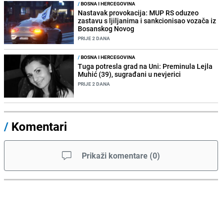
/
BOSNA I HERCEGOVINA
Nastavak provokacija: MUP RS oduzeo
zastavu s ljiljanima i sankcionisao vozača iz
Bosanskog Novog
PRIJE 2 DANA
/
BOSNA I HERCEGOVINA
Tuga potresla grad na Uni: Preminula Lejla
Muhić (39), sugrađani u nevjerici
PRIJE 2 DANA
/
Komentari
Prikaži komentare
(
0
)