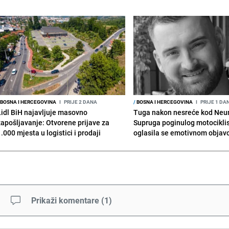
BOSNA I HERCEGOVINA
I
PRIJE 2 DANA
/
BOSNA I HERCEGOVINA
I
PRIJE 1 DA
Lidl BiH najavljuje masovno
Tuga nakon nesreće kod Neu
zapošljavanje: Otvorene prijave za
Supruga poginulog motocikli
.000 mjesta u logistici i prodaji
oglasila se emotivnom obja
Prikaži komentare
(
1
)