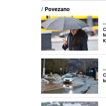
/
Povezano
03
C
M
K
26
C
k