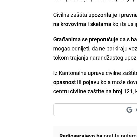
Civilna zaštita
upozorila je i prav
na krovovima i skelama
koji bi usl
Građanima se preporučuje da s ba
mogao odnijeti, da ne parkiraju vozi
tokom trajanja narandžastog upoz
Iz Kantonalne uprave civilne zaštit
opasnost ili pojavu
koja može dove
centru
civilne zaštite na broj 121
,
Radiosarajevo.ba
pratite putem 