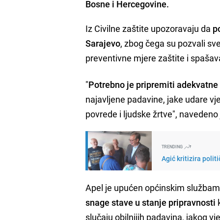
Bosne i Hercegovine.
Iz Civilne zaštite upozoravaju da
p
Sarajevo
, zbog čega su pozvali sv
preventivne mjere zaštite i spašav
"
Potrebno je pripremiti adekvatne 
najavljene padavine, jake udare vje
povrede i ljudske žrtve", navedeno
TRENDING
Agić kritizira poli
Apel je upućen općinskim službama
snage stave u stanje pripravnosti
k
slučaju obilnijih padavina, jakog vje