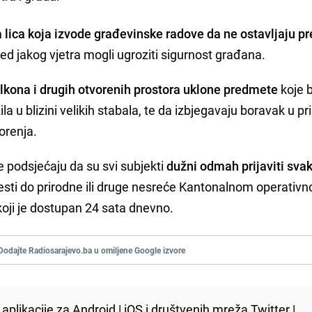
na lica koja izvode građevinske radove da ne ostavljaju 
ijed jakog vjetra mogli ugroziti sigurnost građana.
lkona i drugih otvorenih prostora uklone predmete
koje b
la u blizini velikih stabala, te da izbjegavaju boravak u pri
orenja.
e podsjećaju da su svi subjekti
dužni odmah prijaviti sva
sti do prirodne ili druge nesreće Kantonalnom operativ
 koji je dostupan 24 sata dnevno.
Dodajte Radiosarajevo.ba u omiljene Google izvore
aplikacije za
Android
|
iOS
i društvenih mreža
Twitter
|