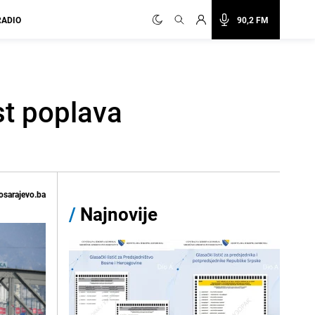
RADIO
90,2 FM
st poplava
osarajevo.ba
/
Najnovije