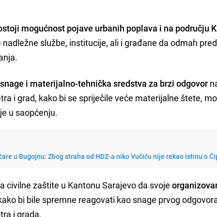
ostoji mogućnost pojave urbanih poplava i na području 
e nadležne službe, institucije, ali i građane da odmah pr
anja.
snage i materijalno-tehnička sredstva za brzi odgovor
n
tra i grad, kako bi se spriječile veće materijalne štete, 
 je u saopćenju.
tičare u Bugojnu: Zbog straha od HDZ-a niko Vučiću nije rekao istinu o Či
 civilne zaštite u Kantonu Sarajevo da svoje
organizova
ako bi bile spremne reagovati kao snage prvog odgovor
tra i grada.