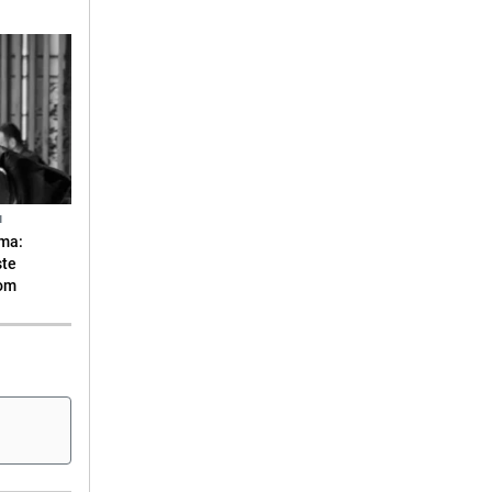
N
ma:
ste
vom