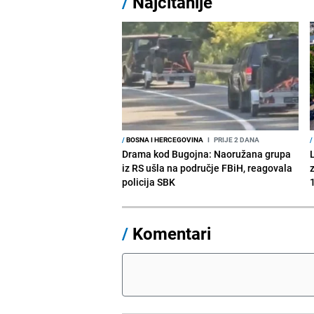
/
Najčitanije
/
BOSNA I HERCEGOVINA
I
PRIJE 2 DANA
/
Drama kod Bugojna: Naoružana grupa
iz RS ušla na područje FBiH, reagovala
policija SBK
1
/
Komentari