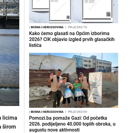
/
BOSNA I HERCEGOVINA
I
PRIJE OKO 7H
Kako ćemo glasati na Općim izborima
2026? CIK objavio izgled prvih glasačkih
listića
/
BOSNA I HERCEGOVINA
I
PRIJE OKO 9H
m licima
Pomozi.ba pomaže Gazi: Od početka
2026. podijeljeno 40.000 toplih obroka, u
a širom
augustu nove aktivnosti