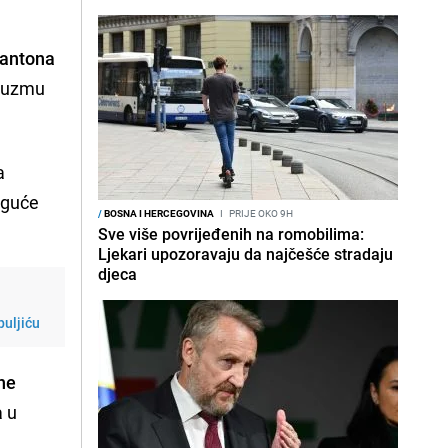
Kantona
eduzmu
a
moguće
/
BOSNA I HERCEGOVINA
I
PRIJE OKO 9H
Sve više povrijeđenih na romobilima:
Ljekari upozoravaju da najčešće stradaju
djeca
puljiću
ne
a u