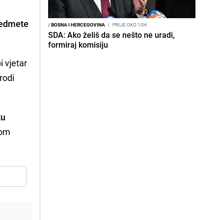
predmete
/
BOSNA I HERCEGOVINA
I
PRIJE OKO 10H
SDA: Ako želiš da se nešto ne uradi,
formiraj komisiju
i vjetar
rodi
ku
nom