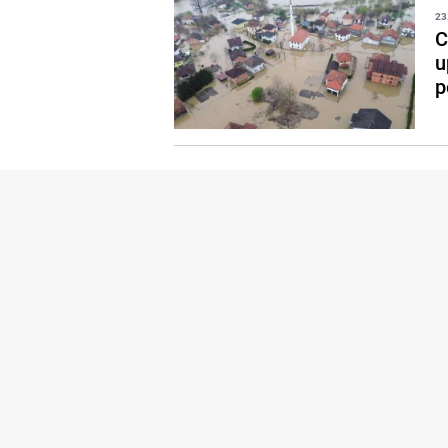
23
C
u
p