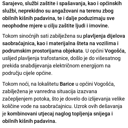
Sarajevo, službi zaštite i spašavanja, kao i općinskih
službi, neprekidno su angažovani na terenu zbog
obilnih kišnih padavina, te i dalje poduzimaju sve
neophodne mjere u cilju zaštite ljudi i imovine.
Tokom sinoćnjih sati zabilježena su
plavljenja dijelova
saobraćajnica, kao i materijalna šteta na vozilima i
podrumskim prostorijama objekata
. U općini
Vogošća,
uslijed plavljenja trafostanice, došlo je do višesatnog
prekida snabdijevanja električnom energijom na
području cijele općine.
Tokom noći, na lokalitetu
Barice
u općini Vogošća,
zabilježena je vanredna situacija izazvana
začepljenjem potoka, što je dovelo do izlijevanja velike
količine vode na saobraćajnicu. Uzrok ovih dešavanja
je
kombinovani utjecaj naglog topljenja snijega i
obilnih kišnih padavina.