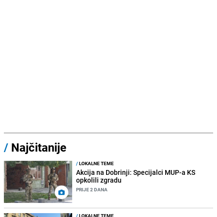
/
Najčitanije
/
LOKALNE TEME
Akcija na Dobrinji: Specijalci MUP-a KS
opkolili zgradu
PRIJE 2 DANA
/
LOKALNE TEME