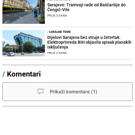
Sarajevo: Tramvaji rade od Baščaršije do
Čengić-Vile
PRIJE 2 DANA
/
LOKALNE TEME
Dijelovi Sarajeva bez struje u četvrtak:
Elektroprivreda BiH objavila spisak planskih
isključenja
PRIJE 2 DANA
/
Komentari
Prikaži komentare
(
1
)