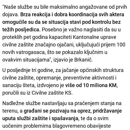
"Naše službe su bile maksimalno angažovane od prvih
dojava.
Brza reakcija i dobra koordinacija svih aktera
omogućile su da se situacija stavi pod kontrolu bez
težih posljedica.
Posebno je važno naglasiti da su u
proteklih pet godina kapaciteti Kantonalne uprave
civilne zaštite značajno ojačani, uključujući prijem 100
novih vatrogasaca, što se pokazalo ključnim u
ovakvim situacijama", izjavio je Brkanić.
U posljednje tri godine, za jačanje općinskih struktura
civilne zaštite, opremanje, preventivne aktivnosti i
sanaciju šteta, izdvojeno je
više od 10 miliona KM
,
poručili su iz Civilne zaštite KS.
Nadležne službe nastavljaju sa praćenjem stanja na
terenu, a
građani se pozivaju na oprez, pridržavanje
uputa službi zaštite i spašavanja
, te da o svim
uočenim problemima blagovremeno obavijeste