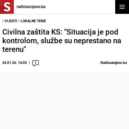
Otvor
/
VIJESTI
/
LOKALNE TEME
Civilna zaštita KS: "Situacija je pod
kontrolom, službe su neprestano na
terenu"
26.01.26. 14:05
Radiosarajevo.ba
1