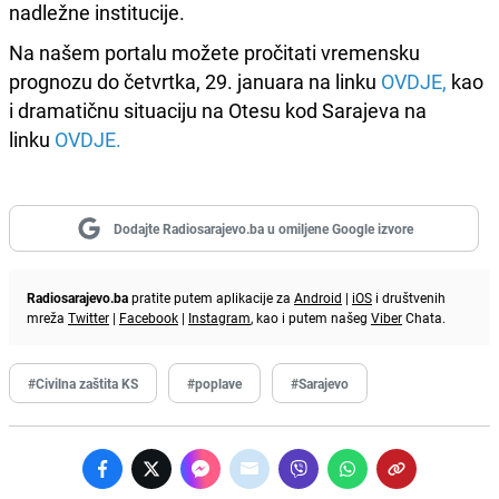
nadležne institucije.
Na našem portalu možete pročitati vremensku
prognozu do četvrtka, 29. januara na linku
OVDJE,
kao
i dramatičnu situaciju na Otesu kod Sarajeva na
linku
OVDJE.
Dodajte Radiosarajevo.ba u omiljene Google izvore
Radiosarajevo.ba
pratite putem aplikacije za
Android
|
iOS
i društvenih
mreža
Twitter
|
Facebook
|
Instagram
, kao i putem našeg
Viber
Chata.
#Civilna zaštita KS
#poplave
#Sarajevo