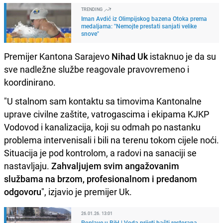
TRENDING
Iman Avdić iz Olimpijskog bazena Otoka prema
medaljama: "Nemojte prestati sanjati velike
snove"
Premijer Kantona Sarajevo
Nihad Uk
istaknuo je da su
sve nadležne službe reagovale pravovremeno i
koordinirano.
"U stalnom sam kontaktu sa timovima Kantonalne
uprave civilne zaštite, vatrogascima i ekipama KJKP
Vodovod i kanalizacija, koji su odmah po nastanku
problema intervenisali i bili na terenu tokom cijele noći.
Situacija je pod kontrolom, a radovi na sanaciji se
nastavljaju.
Zahvaljujem svim angažovanim
službama na brzom, profesionalnom i predanom
odgovoru
", izjavio je premijer Uk.
26.01.26. 13:01
Poplave u BiH | Voda prijeti bašti restorana