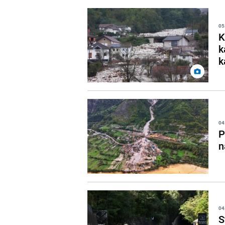
05
K
k
k
04
P
n
04
S