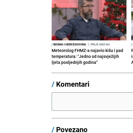
/
BOSNA I HERCEGOVINA
I
PRIJE OKO 6H
/
Meteorolog FHMZ-a najavio kišu i pad
temperatura: "Jedno od najsvježijih
i
ljeta posljednjih godina"
/
Komentari
/
Povezano