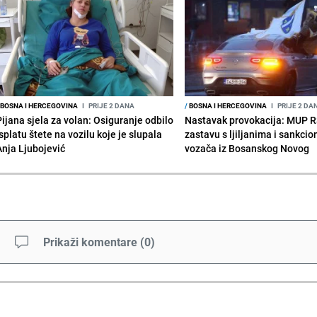
BOSNA I HERCEGOVINA
I
PRIJE 2 DANA
/
BOSNA I HERCEGOVINA
I
PRIJE 2 DA
Pijana sjela za volan: Osiguranje odbilo
Nastavak provokacija: MUP 
splatu štete na vozilu koje je slupala
zastavu s ljiljanima i sankcio
Anja Ljubojević
vozača iz Bosanskog Novog
Prikaži komentare
(
0
)