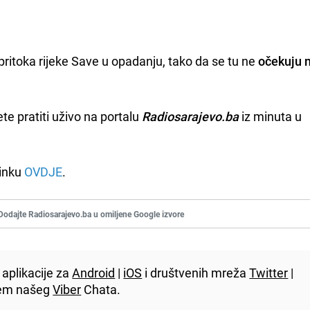
pritoka rijeke Save u opadanju, tako da se tu ne
očekuju 
e pratiti uživo na portalu
Radiosarajevo.ba
iz minuta u
linku
OVDJE
.
Dodajte Radiosarajevo.ba u omiljene Google izvore
aplikacije za
Android
|
iOS
i društvenih mreža
Twitter
|
utem našeg
Viber
Chata.