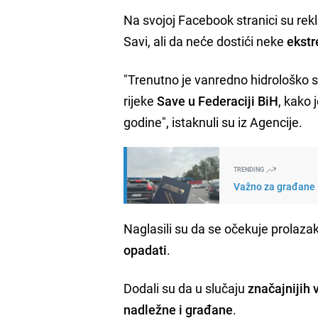
Na svojoj Facebook stranici su rekl
Savi, ali da neće dostići neke
ekst
"Trenutno je vanredno hidrološko 
rijeke
Save u Federaciji BiH
, kako 
godine", istaknuli su iz Agencije.
TRENDING
Važno za građane B
Naglasili su da se očekuje prolaza
opadati
.
Dodali su da u slučaju
značajnijih
nadležne i građane
.