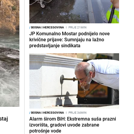
/
BOSNA I HERCEGOVINA
I
PRIJE 21MIN
JP Komunalno Mostar podnijelo nove
krivične prijave: Sumnjaju na lažno
predstavljanje sindikata
/
BOSNA I HERCEGOVINA
I
PRIJE 34MIN
staj
Alarm širom BiH: Ekstremna suša prazni
izvorišta, gradovi uvode zabrane
potrošnje vode