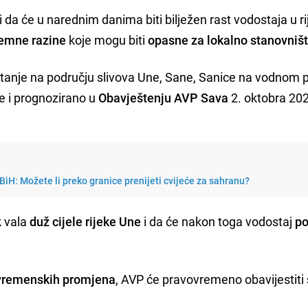
i da će u narednim danima biti bilježen rast vodostaja u ri
remne razine
koje mogu biti
opasne za lokalno stanovniš
stanje na području slivova Une, Sane, Sanice na vodnom 
je i prognozirano u
Obavještenju AVP Sava
2. oktobra 20
iH: Možete li preko granice prenijeti cvijeće za sahranu?
k vala
duž cijele rijeke Une
i da će nakon toga vodostaj
po
 vremenskih promjena
, AVP će pravovremeno obavijestiti