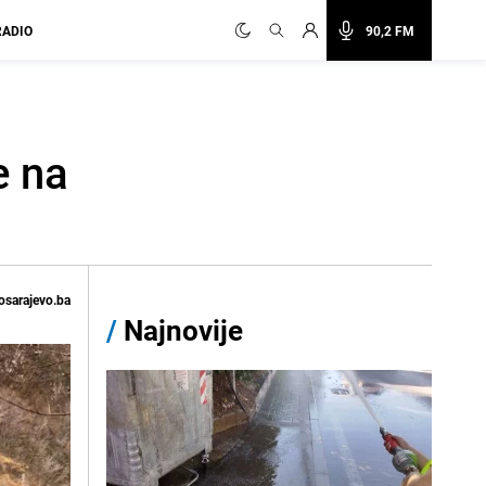
RADIO
90,2 FM
e na
osarajevo.ba
/
Najnovije