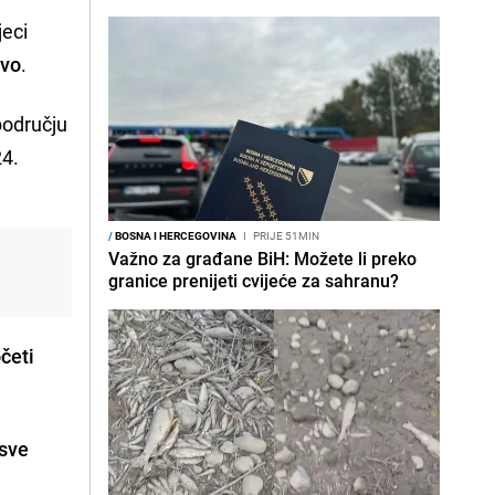
jeci
tvo
.
području
24.
/
BOSNA I HERCEGOVINA
I
PRIJE 51MIN
Važno za građane BiH: Možete li preko
granice prenijeti cvijeće za sahranu?
četi
sve