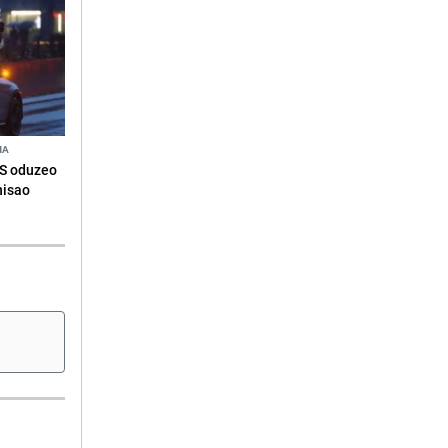
NA
RS oduzeo
nisao