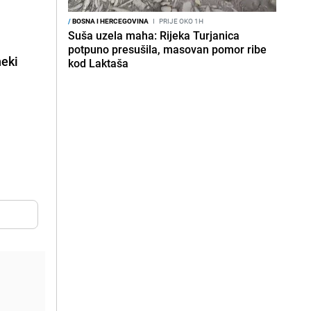
/
BOSNA I HERCEGOVINA
I
PRIJE OKO 1H
Suša uzela maha: Rijeka Turjanica
potpuno presušila, masovan pomor ribe
neki
kod Laktaša