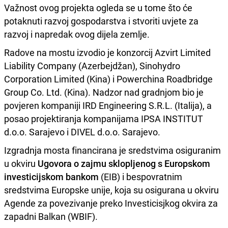
Važnost ovog projekta ogleda se u tome što će
potaknuti razvoj gospodarstva i stvoriti uvjete za
razvoj i napredak ovog dijela zemlje.
Radove na mostu izvodio je konzorcij Azvirt Limited
Liability Company (Azerbejdžan), Sinohydro
Corporation Limited (Kina) i Powerchina Roadbridge
Group Co. Ltd. (Kina). Nadzor nad gradnjom bio je
povjeren kompaniji IRD Engineering S.R.L. (Italija), a
posao projektiranja kompanijama IPSA INSTITUT
d.o.o. Sarajevo i DIVEL d.o.o. Sarajevo.
Izgradnja mosta financirana je sredstvima osiguranim
u okviru
Ugovora o zajmu sklopljenog s Europskom
investicijskom bankom
(EIB) i bespovratnim
sredstvima Europske unije, koja su osigurana u okviru
Agende za povezivanje preko Investicisjkog okvira za
zapadni Balkan (WBIF).