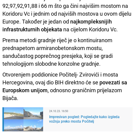
92,97,92,91,88 i 66 m što ga čini najvišim mostom na
Koridoru Vc i jednim od najviših mostova u ovom dijelu
Europe. Također je jedan od
najkompleksnijih
infrastrukturnih objekata
na cijelom Koridoru Vc.
Prema metodi gradnje riječ je o kontinuiranom
prednapetom armiranobetonskom mostu,
sandučastog poprečnog presjeka, koji se gradi
tehnologijom slobodne konzolne gradnje.
Otvorenjem poddionice Počitelj- Zvirovići i mosta
Hercegovina, ovaj dio BIH direktno će se
povezati sa
Europskom unijom
, odnosno graničnim prijelazom
Bijača.
24.10.23. 16:50
Impresivan pogled: Pogledajte kako izgleda
vožnja preko mosta Počitelj