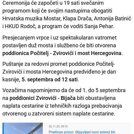
Ceremonija će započeti u 19 sati svečanim
programom koji će svojim nastupima obogatiti
Hrvatska muzika Mostar, Klapa Drača, Antonija Batinić
i HKUD Rodoč, a program će voditi Sanja Pehar.
Presjecanjem vrpce i uz spektakularan vatromet
postavljen duž mosta i službeno će biti otvorena
poddionica Počitelj - Zvirovići i most Hercegovina
.
Puštanje za redovni promet poddionice Počitelj-
Zvirovići i mosta Hercegovina predviđeno je dan
kasnije,
5. septembra od 12 sati
.
Vozačima napominjemo da će od 1. do 5 septembra
na
poddionici Zvirovići - Bijača
biti obustavljena
naplata cestarine iz tehničkih razloga prebacivanja
otvorenog u zatvoreni sistem naplate cestarine.
26.11.23. 09:10
Predivan prizor: Objavljeni novi snimci bh.