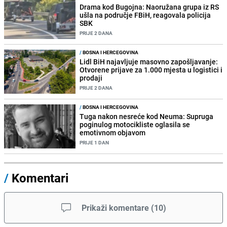
Drama kod Bugojna: Naoružana grupa iz RS
ušla na područje FBiH, reagovala policija
SBK
PRIJE 2 DANA
/
BOSNA I HERCEGOVINA
Lidl BiH najavljuje masovno zapošljavanje:
Otvorene prijave za 1.000 mjesta u logistici i
prodaji
PRIJE 2 DANA
/
BOSNA I HERCEGOVINA
Tuga nakon nesreće kod Neuma: Supruga
poginulog motocikliste oglasila se
emotivnom objavom
PRIJE 1 DAN
/
Komentari
Prikaži komentare
(
10
)