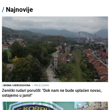
/
Najnovije
/
BOSNA I HERCEGOVINA
I
PRIJE 22MIN
Zenički rudari poručili: "Dok nam ne bude uplaćen novac,
ostajemo u jami!"