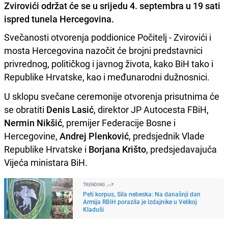
Zvirovići održat će se u srijedu 4. septembra u 19 sati
ispred tunela Hercegovina.
Svečanosti otvorenja poddionice Počitelj - Zvirovići i
mosta Hercegovina nazočit će brojni predstavnici
privrednog, političkog i javnog života, kako BiH tako i
Republike Hrvatske, kao i međunarodni dužnosnici.
U sklopu svečane ceremonije otvorenja prisutnima će
se obratiti
Denis Lasić
, direktor JP Autocesta FBiH,
Nermin Nikšić
, premijer Federacije Bosne i
Hercegovine,
Andrej Plenković
, predsjednik Vlade
Republike Hrvatske i
Borjana Krišto
, predsjedavajuća
Vijeća ministara BiH.
TRENDING
Peti korpus, Sila nebeska: Na današnji dan
Armija RBiH porazila je izdajnike u Velikoj
Kladuši