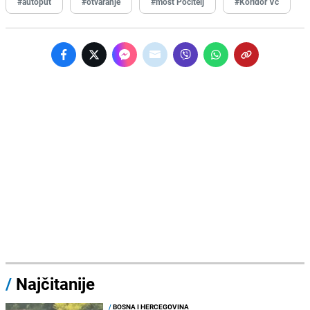
#autoput
#otvaranje
#most Počitelj
#Koridor Vc
/
Najčitanije
/
BOSNA I HERCEGOVINA