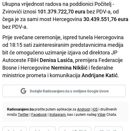
Ukupna vrijednost radova na poddionici Počitelj -
Zvirovići iznosi
101.379.722,70 eura
bez PDV-a, od
čega je za sami most Hercegovina
30.439.551,76 eura
bez PDV-a.
Prije svečane ceremonije, ispred tunela Hercegovina
od 18:15 sati zainteresiranim predstavnicima medija
bit će omogućeno uzimanje izjava od direktora JP
Autoceste FBiH
Denisa Lasića
, premijera Federacije
Bosne i Hercegovine
Nermina Nikšić
i federalne
ministrice prometa i komunikacija
Andrijane Katić
.
Dodajte Radiosarajevo.ba u omiljene Google izvore
Radiosarajevo.ba
pratite putem aplikacije za
Android
|
iOS
i društvenih
mreža
Twitter
|
Facebook
|
Instagram
, kao i putem našeg
Viber
Chata.