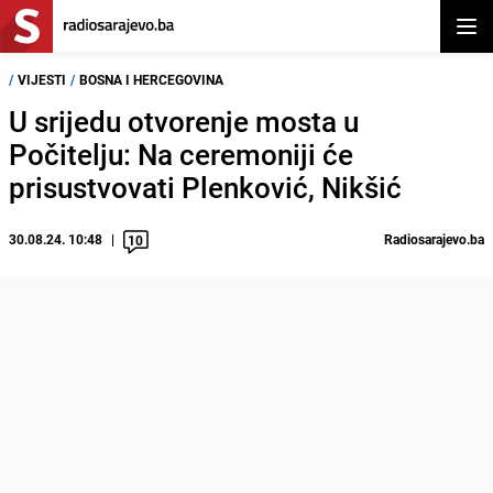
Otvor
/
VIJESTI
/
BOSNA I HERCEGOVINA
U srijedu otvorenje mosta u
Počitelju: Na ceremoniji će
prisustvovati Plenković, Nikšić
30.08.24. 10:48
Radiosarajevo.ba
10