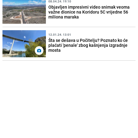
08.04.24. 19:10
Objavljen impresivni video snimak veoma
važne dionice na Koridoru 5C vrijedne 56
miliona maraka
12.01.24. 13:01
Šta se dešava u Počitelju? Poznato ko će
plaćati 'penale' zbog kašnjenja izgradnje
mosta