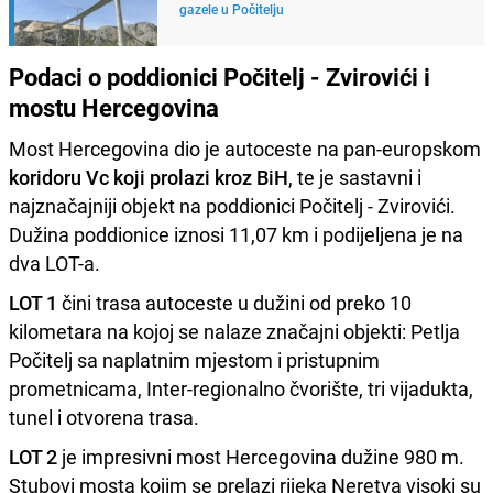
gazele u Počitelju
Podaci o poddionici Počitelj - Zvirovići i
mostu Hercegovina
Most Hercegovina dio je autoceste na pan-europskom
koridoru Vc koji prolazi kroz BiH
, te je sastavni i
najznačajniji objekt na poddionici Počitelj - Zvirovići.
Dužina poddionice iznosi 11,07 km i podijeljena je na
dva LOT-a.
LOT 1
čini trasa autoceste u dužini od preko 10
kilometara na kojoj se nalaze značajni objekti: Petlja
Počitelj sa naplatnim mjestom i pristupnim
prometnicama, Inter-regionalno čvorište, tri vijadukta,
tunel i otvorena trasa.
LOT 2
je impresivni most Hercegovina dužine 980 m.
Stubovi mosta kojim se prelazi rijeka Neretva visoki su