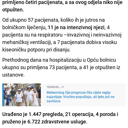
primljeno četiri pacijenata,
a sa ovog odjela niko nije
otpušten.
Od ukupno 57 pacijenata, koliko ih je jutros na
bolničkom liječenju,
11 je na intenzivnoj njezi
, 4
pacijenta su na respiratoru –invazivnoj i neinvazivnoj
mehaničkoj ventilaciji, a 7 pacijenata dobiva visoku
kiseoničku potporu pri disanju.
Prethodnog dana na hospitalizaciju u Opću bolnicu
ukupno su primljena 73 pacijenta, a 41 je otpušten iz
ustanove.
TRENDING
Meteorolog čije prognoze čita cijela regija
najavljuje: Vrućine popuštaju, ali ljeto još ne
završava
Urađeno je 1.447 pregleda, 21 operacija, 4 poroda i
pruženo je 6.722 zdravstvene usluge.