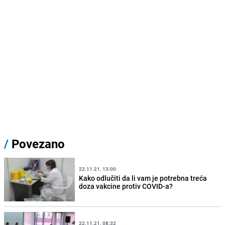
/
Povezano
22.11.21. 13:00
Kako odlučiti da li vam je potrebna treća
doza vakcine protiv COVID-a?
22.11.21. 08:32