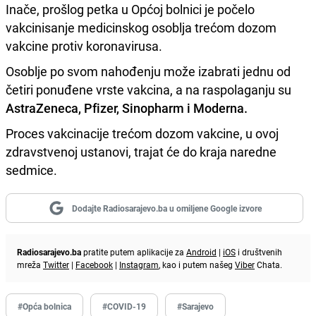
Inače, prošlog petka u Općoj bolnici je počelo
vakcinisanje medicinskog osoblja trećom dozom
vakcine protiv koronavirusa.
Osoblje po svom nahođenju može izabrati jednu od
četiri ponuđene vrste vakcina, a na raspolaganju su
AstraZeneca, Pfizer, Sinopharm i Moderna.
Proces vakcinacije trećom dozom vakcine, u ovoj
zdravstvenoj ustanovi, trajat će do kraja naredne
sedmice.
Dodajte Radiosarajevo.ba u omiljene Google izvore
Radiosarajevo.ba
pratite putem aplikacije za
Android
|
iOS
i društvenih
mreža
Twitter
|
Facebook
|
Instagram
, kao i putem našeg
Viber
Chata.
#Opća bolnica
#COVID-19
#Sarajevo