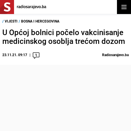
Otvor
/
VIJESTI
/
BOSNA I HERCEGOVINA
U Općoj bolnici počelo vakcinisanje
medicinskog osoblja trećom dozom
23.11.21. 09:17
Radiosarajevo.ba
1