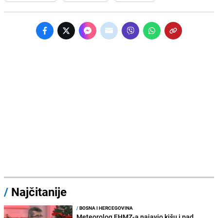
/
Najčitanije
/
BOSNA I HERCEGOVINA
Meteorolog FHMZ-a najavio kišu i pad