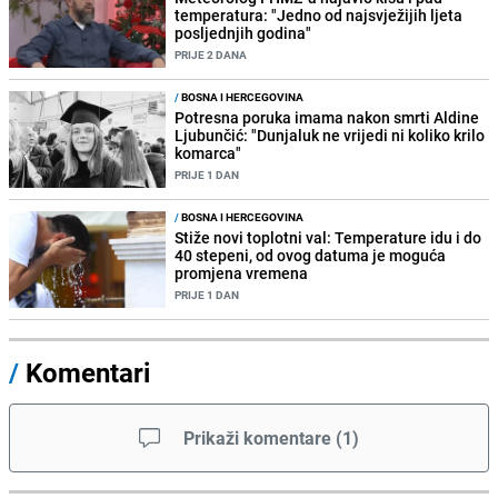
temperatura: "Jedno od najsvježijih ljeta
posljednjih godina"
PRIJE 2 DANA
/
BOSNA I HERCEGOVINA
Potresna poruka imama nakon smrti Aldine
Ljubunčić: "Dunjaluk ne vrijedi ni koliko krilo
komarca"
PRIJE 1 DAN
/
BOSNA I HERCEGOVINA
Stiže novi toplotni val: Temperature idu i do
40 stepeni, od ovog datuma je moguća
promjena vremena
PRIJE 1 DAN
/
Komentari
Prikaži komentare
(
1
)