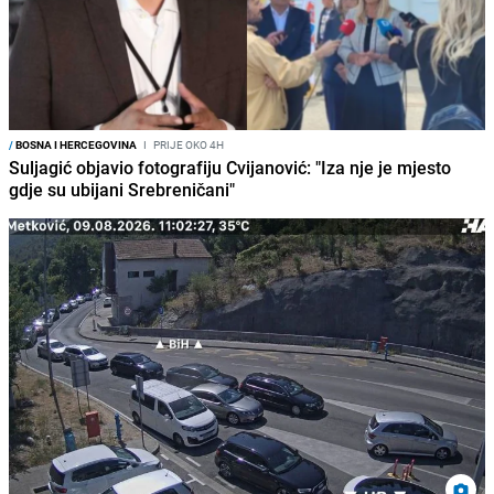
/
BOSNA I HERCEGOVINA
I
PRIJE OKO 4H
Suljagić objavio fotografiju Cvijanović: "Iza nje je mjesto
gdje su ubijani Srebreničani"