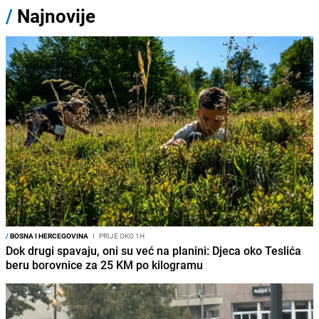
/
Najnovije
/
BOSNA I HERCEGOVINA
I
PRIJE OKO 1H
Dok drugi spavaju, oni su već na planini: Djeca oko Teslića
beru borovnice za 25 KM po kilogramu