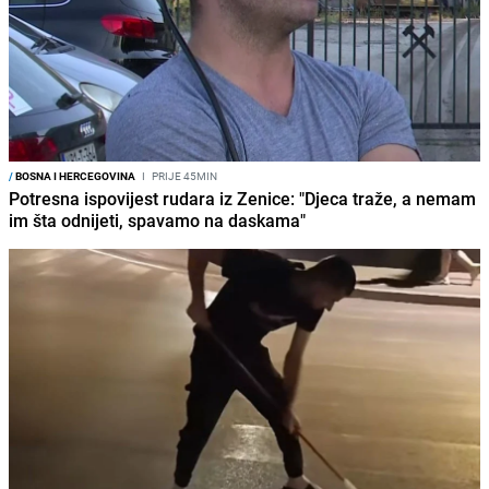
/
BOSNA I HERCEGOVINA
I
PRIJE 45MIN
Potresna ispovijest rudara iz Zenice: "Djeca traže, a nemam
im šta odnijeti, spavamo na daskama"