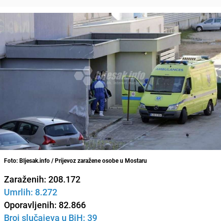
Foto: Bljesak.info / Prijevoz zaražene osobe u Mostaru
Zaraženih: 208.172
Umrlih: 8.272
Oporavljenih: 82.866
Broj slučajeva u BiH: 39