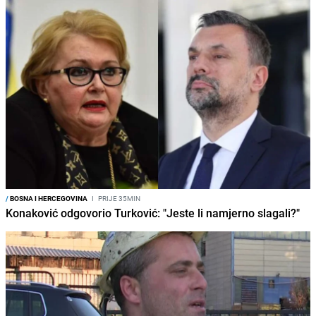
/
BOSNA I HERCEGOVINA
I
PRIJE 35MIN
Konaković odgovorio Turković: "Jeste li namjerno slagali?"