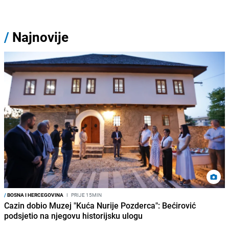
/
Najnovije
/
BOSNA I HERCEGOVINA
I
PRIJE 15MIN
Cazin dobio Muzej "Kuća Nurije Pozderca": Bećirović
podsjetio na njegovu historijsku ulogu