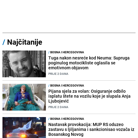
/
Najčitanije
/
BOSNA I HERCEGOVINA
Tuga nakon nesreće kod Neuma: Supruga
poginulog motocikliste oglasila se
emotivnom objavom
PRIJE 2 DANA
/
BOSNA I HERCEGOVINA
Pijana sjela za volan: Osiguranje odbilo
isplatu štete na vozilu koje je slupala Anja
Ljubojević
PRIJE 2 DANA
/
BOSNA I HERCEGOVINA
Nastavak provokacija: MUP RS oduzeo
zastavu s ljiljanima i sankcionisao vozača iz
Bosanskog Novog