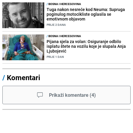
/
BOSNA I HERCEGOVINA
Tuga nakon nesreće kod Neuma: Supruga
poginulog motocikliste oglasila se
emotivnom objavom
PRIJE 2 DANA
/
BOSNA I HERCEGOVINA
Pijana sjela za volan: Osiguranje odbilo
isplatu štete na vozilu koje je slupala Anja
Ljubojević
PRIJE 1 DAN
/
Komentari
Prikaži komentare
(
4
)