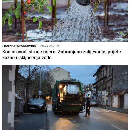
/
BOSNA I HERCEGOVINA
I
PRIJE OKO 1H
Konjic uvodi stroge mjere: Zabranjeno zalijevanje, prijete
kazne i isključenja vode