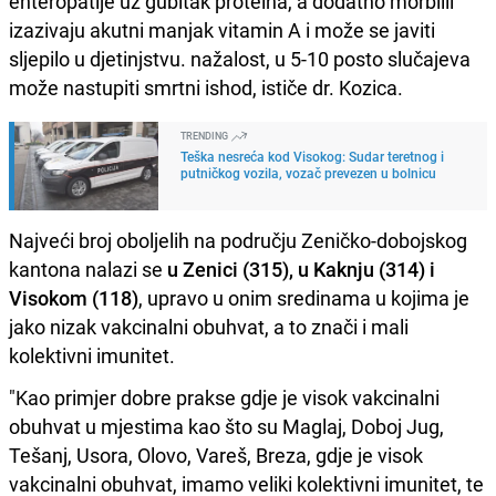
enteropatije uz gubitak proteina, a dodatno morbilli
izazivaju akutni manjak vitamin A i može se javiti
sljepilo u djetinjstvu. nažalost, u 5-10 posto slučajeva
može nastupiti smrtni ishod, ističe dr. Kozica.
TRENDING
Teška nesreća kod Visokog: Sudar teretnog i
putničkog vozila, vozač prevezen u bolnicu
Najveći broj oboljelih na području Zeničko-dobojskog
kantona nalazi se
u Zenici (315), u Kaknju (314) i
Visokom (118)
, upravo u onim sredinama u kojima je
jako nizak vakcinalni obuhvat, a to znači i mali
kolektivni imunitet.
"Kao primjer dobre prakse gdje je visok vakcinalni
obuhvat u mjestima kao što su Maglaj, Doboj Jug,
Tešanj, Usora, Olovo, Vareš, Breza, gdje je visok
vakcinalni obuhvat, imamo veliki kolektivni imunitet, te