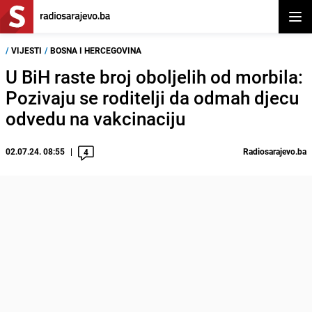
Otvor
/
VIJESTI
/
BOSNA I HERCEGOVINA
U BiH raste broj oboljelih od morbila:
Pozivaju se roditelji da odmah djecu
odvedu na vakcinaciju
02.07.24. 08:55
Radiosarajevo.ba
4