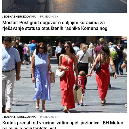
/
BOSNA I HERCEGOVINA
I
PRIJE OKO 1H
Mostar: Postignut dogovor o daljnjim koracima za
rješavanje statusa otpuštenih radnika Komunalnog
/
BOSNA I HERCEGOVINA
I
PRIJE OKO 1H
Kratak predah od vrućina, zatim opet 'pržionica': BH Meteo
najavljuje novi toplotni val