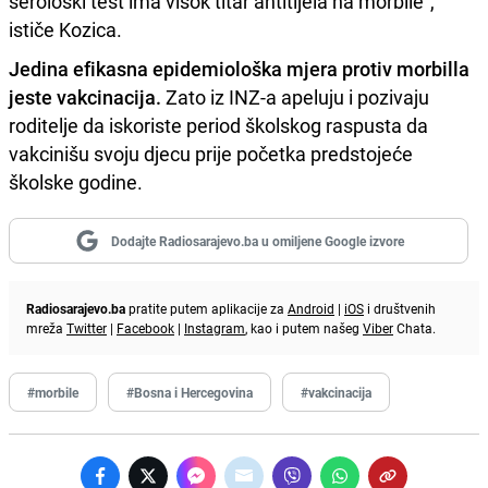
serološki test ima visok titar antitijela na morbile",
ističe Kozica.
Jedina efikasna epidemiološka mjera protiv morbilla
jeste vakcinacija.
Zato iz INZ-a apeluju i pozivaju
roditelje da iskoriste period školskog raspusta da
vakcinišu svoju djecu prije početka predstojeće
školske godine.
Dodajte Radiosarajevo.ba u omiljene Google izvore
Radiosarajevo.ba
pratite putem aplikacije za
Android
|
iOS
i društvenih
mreža
Twitter
|
Facebook
|
Instagram
, kao i putem našeg
Viber
Chata.
#morbile
#Bosna i Hercegovina
#vakcinacija