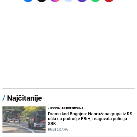
/
Najčitanije
/
BOSNA I HERCEGOVINA
Drama kod Bugojna: Naoružana grupa iz RS
ušla na područje FBiH, reagovala policija
SBK
PRIJE 2 DANA