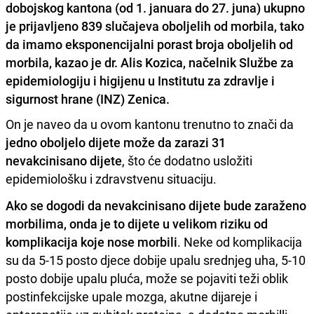
dobojskog kantona (od 1. januara do 27. juna) ukupno
je prijavljeno 839 slučajeva oboljelih od morbila, tako
da imamo eksponencijalni porast broja oboljelih od
morbila, kazao je dr. Alis Kozica, načelnik Službe za
epidemiologiju i higijenu u Institutu za zdravlje i
sigurnost hrane (INZ) Zenica.
On je naveo da u ovom kantonu trenutno to znači da
jedno oboljelo dijete može da zarazi 31
nevakcinisano dijete
, što će dodatno usložiti
epidemiološku i zdravstvenu situaciju.
Ako se dogodi da nevakcinisano dijete bude zaraženo
morbilima, onda je to dijete u velikom riziku od
komplikacija koje nose morbili
. Neke od komplikacija
su da 5-15 posto djece dobije upalu srednjeg uha, 5-10
posto dobije upalu pluća, može se pojaviti teži oblik
postinfekcijske upale mozga, akutne dijareje i