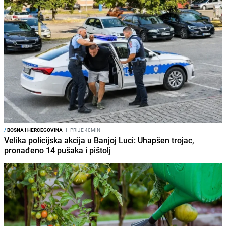
/
BOSNA I HERCEGOVINA
I
PRIJE 40MIN
Velika policijska akcija u Banjoj Luci: Uhapšen trojac,
pronađeno 14 pušaka i pištolj