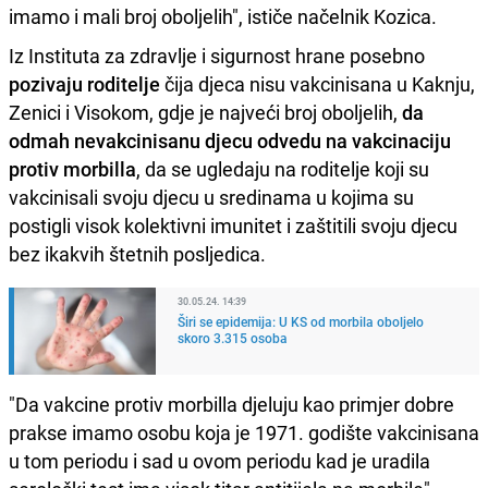
imamo i mali broj oboljelih", ističe načelnik Kozica.
Iz Instituta za zdravlje i sigurnost hrane posebno
pozivaju roditelje
čija djeca nisu vakcinisana u Kaknju,
Zenici i Visokom, gdje je najveći broj oboljelih,
da
odmah nevakcinisanu djecu odvedu na vakcinaciju
protiv morbilla
, da se ugledaju na roditelje koji su
vakcinisali svoju djecu u sredinama u kojima su
postigli visok kolektivni imunitet i zaštitili svoju djecu
bez ikakvih štetnih posljedica.
30.05.24. 14:39
Širi se epidemija: U KS od morbila oboljelo
skoro 3.315 osoba
"Da vakcine protiv morbilla djeluju kao primjer dobre
prakse imamo osobu koja je 1971. godište vakcinisana
u tom periodu i sad u ovom periodu kad je uradila