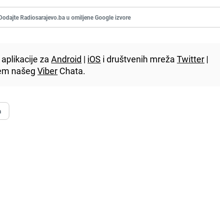
Dodajte Radiosarajevo.ba u omiljene Google izvore
aplikacije za
Android
|
iOS
i društvenih mreža
Twitter
|
utem našeg
Viber
Chata.
a