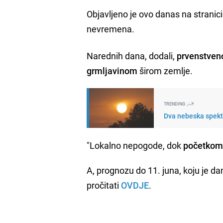
Objavljeno je ovo danas na stranic
nevremena.
Narednih dana, dodali,
prvenstveno
grmljavinom
širom zemlje.
TRENDING
Dva nebeska spekta
"Lokalno nepogode, dok
početkom j
A, prognozu do 11. juna, koju je d
pročitati
OVDJE
.