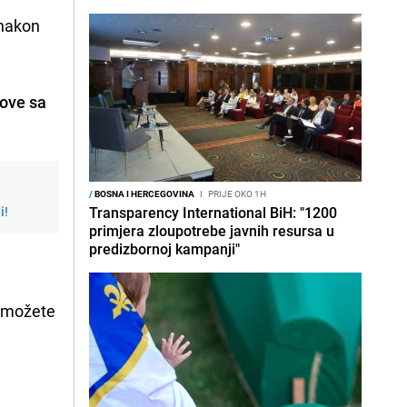
 nakon
kove sa
/
BOSNA I HERCEGOVINA
I
PRIJE OKO 1H
i!
Transparency International BiH: "1200
primjera zloupotrebe javnih resursa u
predizbornoj kampanji"
d možete