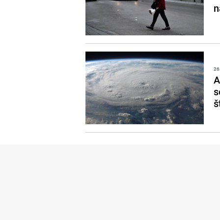
n
26
A
s
š