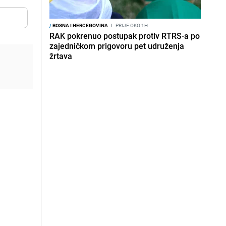
/
BOSNA I HERCEGOVINA
I
PRIJE OKO 1H
RAK pokrenuo postupak protiv RTRS-a po
zajedničkom prigovoru pet udruženja
žrtava