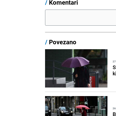
/
Komentari
/
Povezano
27
S
k
26
B