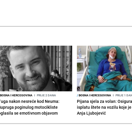
BOSNA I HERCEGOVINA
I
PRIJE 2 DANA
/
BOSNA I HERCEGOVINA
I
PRIJE 1 DA
Tuga nakon nesreće kod Neuma:
Pijana sjela za volan: Osigur
Supruga poginulog motocikliste
isplatu štete na vozilu koje j
oglasila se emotivnom objavom
Anja Ljubojević