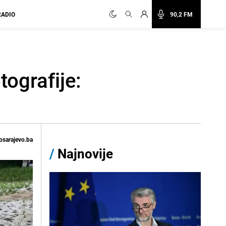
RADIO
90,2 FM
tografije:
osarajevo.ba
/
Najnovije