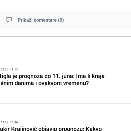
Prikaži komentare
(
0
)
.05.24. 18:13
tigla je prognoza do 11. juna: Ima li kraja
išnim danima i ovakvom vremenu?
.05.24. 16:40
akir Krajinović objavio prognozu: Kakvo