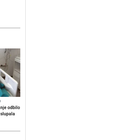
N
anje odbilo
e slupala