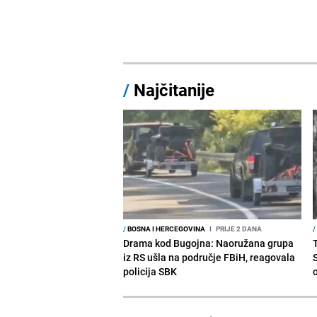
/
Najčitanije
/
BOSNA I HERCEGOVINA
I
PRIJE 2 DANA
/
Drama kod Bugojna: Naoružana grupa
iz RS ušla na područje FBiH, reagovala
policija SBK