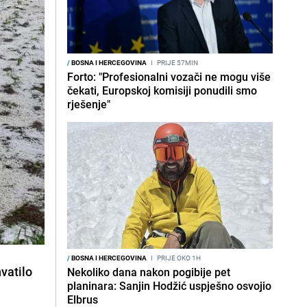
/
BOSNA I HERCEGOVINA
I
PRIJE 57MIN
Forto: "Profesionalni vozači ne mogu više
čekati, Europskoj komisiji ponudili smo
rješenje"
/
BOSNA I HERCEGOVINA
I
PRIJE OKO 1H
vatilo
Nekoliko dana nakon pogibije pet
planinara: Sanjin Hodžić uspješno osvojio
Elbrus