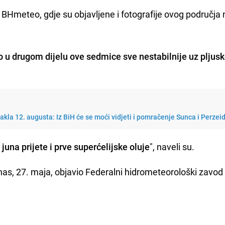
i BHmeteo, gdje su objavljene i fotografije ovog područja
 u drugom dijelu ove sedmice sve nestabilnije uz pljus
kla 12. augusta: Iz BiH će se moći vidjeti i pomračenje Sunca i Perzeid
una prijete i prve superćelijske oluje
", naveli su.
anas, 27. maja, objavio Federalni hidrometeorološki zavo