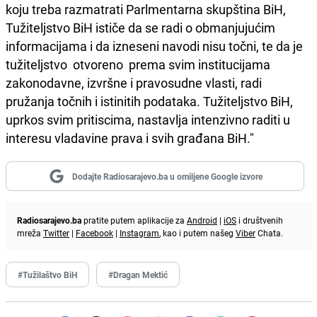
koju treba razmatrati Parlmentarna skupština BiH,
Tužiteljstvo BiH ističe da se radi o obmanjujućim
informacijama i da izneseni navodi nisu točni, te da je
tužiteljstvo otvoreno prema svim institucijama
zakonodavne, izvršne i pravosudne vlasti, radi
pružanja točnih i istinitih podataka. Tužiteljstvo BiH,
uprkos svim pritiscima, nastavlja intenzivno raditi u
interesu vladavine prava i svih građana BiH."
Dodajte Radiosarajevo.ba u omiljene Google izvore
Radiosarajevo.ba
pratite putem aplikacije za
Android
|
iOS
i društvenih
mreža
Twitter
|
Facebook
|
Instagram
, kao i putem našeg
Viber
Chata.
#Tužilaštvo BiH
#Dragan Mektić