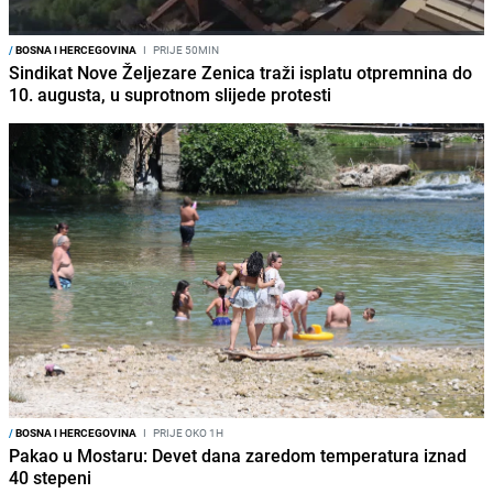
/
BOSNA I HERCEGOVINA
I
PRIJE 50MIN
Sindikat Nove Željezare Zenica traži isplatu otpremnina do
10. augusta, u suprotnom slijede protesti
/
BOSNA I HERCEGOVINA
I
PRIJE OKO 1H
Pakao u Mostaru: Devet dana zaredom temperatura iznad
40 stepeni