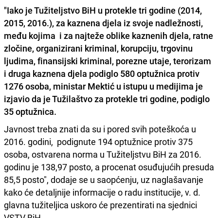
"Iako je Tužiteljstvo BiH u protekle tri godine (2014,
2015, 2016.), za kaznena djela iz svoje nadležnosti,
među kojima i za najteže oblike kaznenih djela, ratne
zločine, organizirani kriminal, korupciju, trgovinu
ljudima, finansijski kriminal, porezne utaje, terorizam
i druga kaznena djela
podiglo 580 optužnica protiv
1276 osoba
, ministar Mektić u istupu u medijima je
izjavio da je Tužilaštvo za protekle tri godine, podiglo
35 optužnica.
Javnost treba znati da su i pored svih poteškoća u
2016. godini, podignute 194 optužnice protiv 375
osoba, ostvarena norma u Tužiteljstvu BiH za 2016.
godinu je 138,97 posto, a procenat osuđujućih presuda
85,5 posto", dodaje se u saopćenju, uz naglašavanje
kako će detaljnije informacije o radu institucije, v. d.
glavna tužiteljica uskoro će prezentirati na sjednici
VSTV BiH.