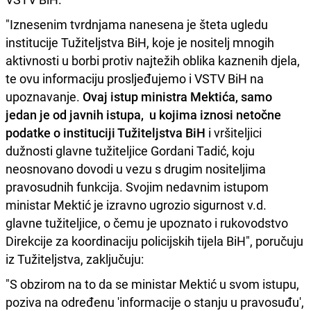
"Iznesenim tvrdnjama nanesena je šteta ugledu
institucije Tužiteljstva BiH, koje je nositelj mnogih
aktivnosti u borbi protiv najtežih oblika kaznenih djela,
te ovu informaciju prosljeđujemo i VSTV BiH na
upoznavanje.
Ovaj istup ministra Mektića, samo
jedan je od javnih istupa, u kojima iznosi netočne
podatke o instituciji Tužiteljstva BiH
i vršiteljici
dužnosti glavne tužiteljice Gordani Tadić, koju
neosnovano dovodi u vezu s drugim nositeljima
pravosudnih funkcija. Svojim nedavnim istupom
ministar Mektić je izravno ugrozio sigurnost v.d.
glavne tužiteljice, o čemu je upoznato i rukovodstvo
Direkcije za koordinaciju policijskih tijela BiH", poručuju
iz Tužiteljstva, zaključuju:
"S obzirom na to da se ministar Mektić u svom istupu,
poziva na određenu 'informacije o stanju u pravosuđu',