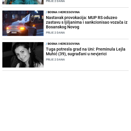
PRIJE 2 DANA
/
BOSNA I HERCEGOVINA
Nastavak provokacija: MUP RS oduzeo
zastavu s ljiljanima i sankcionisao vozača iz
Bosanskog Novog
PRIJE 2 DANA
/
BOSNA I HERCEGOVINA
Tuga potresla grad na Uni: Preminula Lejla
Muhić (39), sugrađani u nevjerici
PRIJE 2 DANA