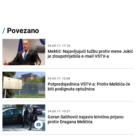
/
Povezano
04.05.17. 17:10
Mektić: Najavljujući tužbu protiv mene Jukić
je zloupotrijebila e-mail VSTV-a
04.05.17. 13:08
Potpredsjednica VSTV-a: Protiv Mektića će
biti podignuta optužnica
24.04.17. 10:27
Goran Salihović najavio krivičnu prijavu
protiv Dragana Mektića