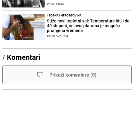
PRIJE 1 DAN
/
BOSNA I HERCEGOVINA
Stiže novi toplotni val: Temperature idu i do
40 stepeni, od ovog datuma je moguća
promjena vremena
PRIJE OKO 13H
/
Komentari
Prikaži komentare
(
0
)