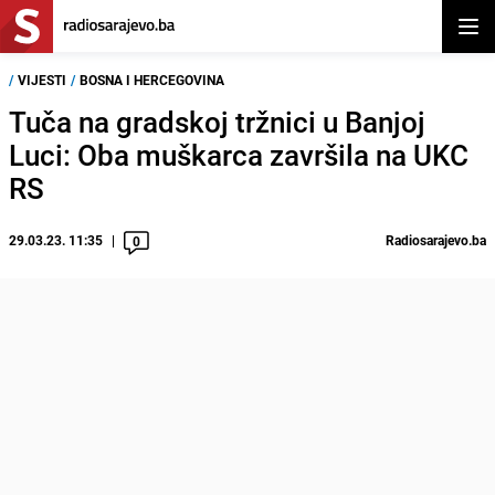
Otvor
/
VIJESTI
/
BOSNA I HERCEGOVINA
Tuča na gradskoj tržnici u Banjoj
Luci: Oba muškarca završila na UKC
RS
29.03.23. 11:35
Radiosarajevo.ba
0