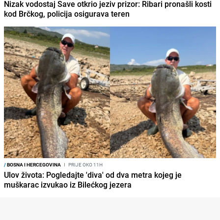
Nizak vodostaj Save otkrio jeziv prizor: Ribari pronašli kosti
kod Brčkog, policija osigurava teren
/
BOSNA I HERCEGOVINA
I
PRIJE OKO 11H
Ulov života: Pogledajte 'diva' od dva metra kojeg je
muškarac izvukao iz Bilećkog jezera