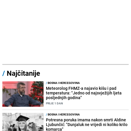
/
Najčitanije
/
BOSNA I HERCEGOVINA
Meteorolog FHMZ-a najavio kišu i pad
temperatura: "Jedno od najsvježijih ljeta
posljednjih godina"
PRIJE 1 DAN
/
BOSNA I HERCEGOVINA
Potresna poruka imama nakon smrti Aldine
Ljubunčić: "Dunjaluk ne vrijedi ni koliko krilo
komarca"