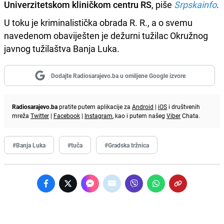
Univerzitetskom kliničkom centru RS
, piše
Srpskainfo
.
U toku je kriminalistička obrada R. R., a o svemu
navedenom obaviješten je dežurni tužilac Okružnog
javnog tužilaštva Banja Luka.
Dodajte Radiosarajevo.ba u omiljene Google izvore
Radiosarajevo.ba
pratite putem aplikacije za
Android
|
iOS
i društvenih
mreža
Twitter
|
Facebook
|
Instagram
, kao i putem našeg
Viber
Chata.
#Banja Luka
#tuča
#Gradska tržnica