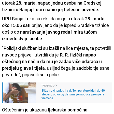
utorak 28. marta, napao jednu osobu na Gradskoj
tržnici u Banjoj Luci i nanio joj tjelesne povrede.
UPU Banja Luka su rekli da im je u utorak
28. marta,
oko 15.05 sati
prijavljeno da je ispred Gradske tržnice
došlo do
narušavanja javnog reda i mira tučom
između dvije osobe
.
"Policijski službenici su izašli na lice mjesta, te potvrdili
navode prijave i utvrdili da je
R. R. fizički napao
oštećnog
na način da mu je zadao više udaraca u
predjelu glave i tijela
, uslijed čega je zadobio tjelesne
povrede", pojasnili su u policiji.
TRENDING
Stiže novi toplotni val: Temperature idu i do 40
stepeni, od ovog datuma je moguća promjena
vremena
Oštećenim je ukazana
ljekarska pomoć na