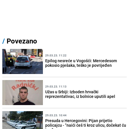
/
Povezano
29.03.23. 11:22
Epilog nesreće u Vogošći: Mercedesom
pokosio pješaka, teško je povrijeđen
29.03.23. 11:13
Užas u Srbiji: Izboden hrvački
reprezentativac, iz bolnice uputili apel
29.03.23. 10:44
Presuda u Hercegovini: Pijan prijetio
policajcu - "naići ćeš ti kroz ulicu, dočekat ću