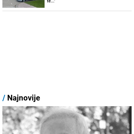
te..."
/
Najnovije