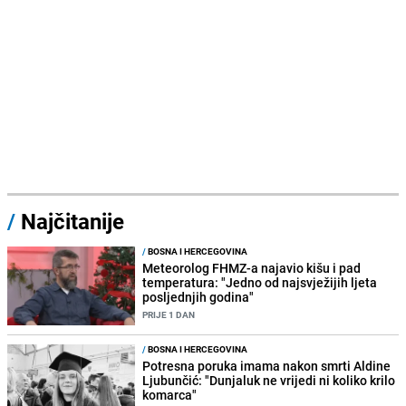
/
Najčitanije
/
BOSNA I HERCEGOVINA
Meteorolog FHMZ-a najavio kišu i pad
temperatura: "Jedno od najsvježijih ljeta
posljednjih godina"
PRIJE 1 DAN
/
BOSNA I HERCEGOVINA
Potresna poruka imama nakon smrti Aldine
Ljubunčić: "Dunjaluk ne vrijedi ni koliko krilo
komarca"