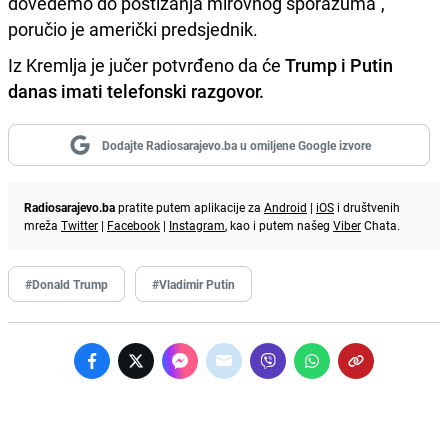
dovedemo do postizanja mirovnog sporazuma",
poručio je američki predsjednik.
Iz Kremlja je jučer potvrđeno da će
Trump i Putin
danas imati telefonski razgovor.
Dodajte Radiosarajevo.ba u omiljene Google izvore
Radiosarajevo.ba
pratite putem aplikacije za
Android
|
iOS
i društvenih
mreža
Twitter
|
Facebook
|
Instagram
, kao i putem našeg
Viber
Chata.
#Donald Trump
#Vladimir Putin