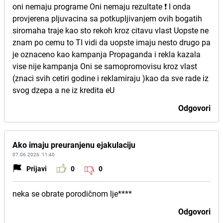
oni nemaju programe Oni nemaju rezultate ❗ I onda
provjerena pljuvacina sa potkupljivanjem ovih bogatih
siromaha traje kao sto rekoh kroz citavu vlast Uopste ne
znam po cemu to TI vidi da uopste imaju nesto drugo pa
je oznaceno kao kampanja Propaganda i rekla kazala
vise nije kampanja Oni se samopromovisu kroz vlast
(znaci svih cetiri godine i reklamiraju )kao da sve rade iz
svog dzepa a ne iz kredita eU
Odgovori
Ako imaju preuranjenu ejakulaciju
07.06.2026. 11:40
Prijavi
0
0
neka se obrate porodičnom lje****
Odgovori