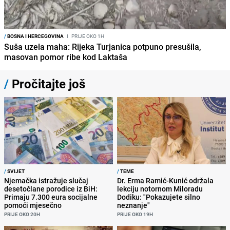
/
BOSNA I HERCEGOVINA
I
PRIJE OKO 1H
Suša uzela maha: Rijeka Turjanica potpuno presušila,
masovan pomor ribe kod Laktaša
/
Pročitajte još
/
SVIJET
/
TEME
Njemačka istražuje slučaj
Dr. Erma Ramić-Kunić održala
desetočlane porodice iz BiH:
lekciju notornom Miloradu
Primaju 7.300 eura socijalne
Dodiku: "Pokazujete silno
pomoći mjesečno
neznanje"
PRIJE OKO 20H
PRIJE OKO 19H