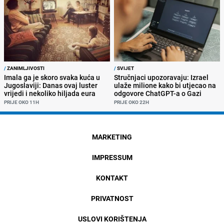
/
ZANIMLJIVOSTI
/
SVIJET
Imala ga je skoro svaka kuća u
Stručnjaci upozoravaju: Izrael
Jugoslaviji: Danas ovaj luster
ulaže milione kako bi utjecao na
vrijedi i nekoliko hiljada eura
odgovore ChatGPT-a o Gazi
PRIJE OKO 11H
PRIJE OKO 22H
MARKETING
IMPRESSUM
KONTAKT
PRIVATNOST
USLOVI KORIŠTENJA