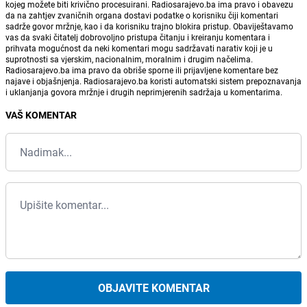
kojeg možete biti krivično procesuirani. Radiosarajevo.ba ima pravo i obavezu
da na zahtjev zvaničnih organa dostavi podatke o korisniku čiji komentari
sadrže govor mržnje, kao i da korisniku trajno blokira pristup. Obaviještavamo
vas da svaki čitatelj dobrovoljno pristupa čitanju i kreiranju komentara i
prihvata mogućnost da neki komentari mogu sadržavati narativ koji je u
suprotnosti sa vjerskim, nacionalnim, moralnim i drugim načelima.
Radiosarajevo.ba ima pravo da obriše sporne ili prijavljene komentare bez
najave i objašnjenja. Radiosarajevo.ba koristi automatski sistem prepoznavanja
i uklanjanja govora mržnje i drugih neprimjerenih sadržaja u komentarima.
VAŠ KOMENTAR
OBJAVITE KOMENTAR