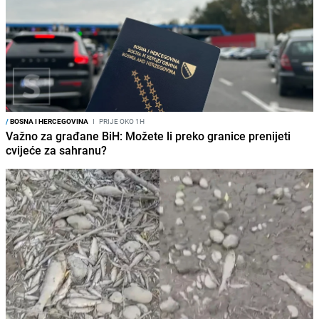
/
BOSNA I HERCEGOVINA
I
PRIJE OKO 1H
Važno za građane BiH: Možete li preko granice prenijeti
cvijeće za sahranu?