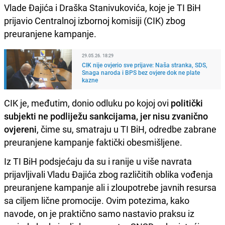
Vlade Đajića i Draška Stanivukovića, koje je TI BiH
prijavio Centralnoj izbornoj komisiji (CIK) zbog
preuranjene kampanje.
29.05.26. 18:29
CIK nije ovjerio sve prijave: Naša stranka, SDS,
Snaga naroda i BPS bez ovjere dok ne plate
kazne
CIK je, međutim, donio odluku po kojoj ovi
politički
subjekti ne podliježu sankcijama, jer nisu zvanično
ovjereni
, čime su, smatraju u TI BiH, odredbe zabrane
preuranjene kampanje faktički obesmišljene.
Iz TI BiH podsjećaju da su i ranije u više navrata
prijavljivali Vladu Đajića zbog različitih oblika vođenja
preuranjene kampanje ali i zloupotrebe javnih resursa
sa ciljem lične promocije. Ovim potezima, kako
navode, on je praktično samo nastavio praksu iz