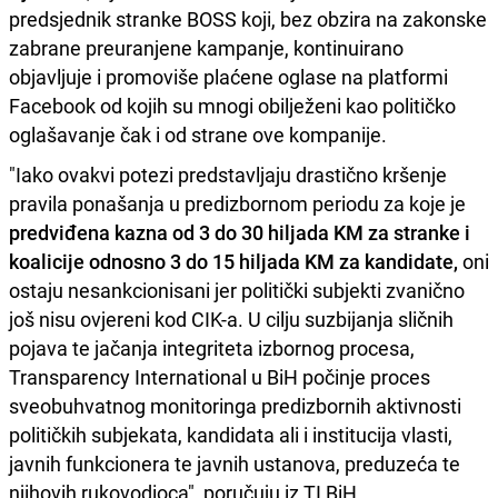
predsjednik stranke BOSS koji, bez obzira na zakonske
zabrane preuranjene kampanje, kontinuirano
objavljuje i promoviše plaćene oglase na platformi
Facebook od kojih su mnogi obilježeni kao političko
oglašavanje čak i od strane ove kompanije.
"Iako ovakvi potezi predstavljaju drastično kršenje
pravila ponašanja u predizbornom periodu za koje je
predviđena kazna od 3 do 30 hiljada KM za stranke i
koalicije odnosno 3 do 15 hiljada KM za kandidate,
oni
ostaju nesankcionisani jer politički subjekti zvanično
još nisu ovjereni kod CIK-a. U cilju suzbijanja sličnih
pojava te jačanja integriteta izbornog procesa,
Transparency International u BiH počinje proces
sveobuhvatnog monitoringa predizbornih aktivnosti
političkih subjekata, kandidata ali i institucija vlasti,
javnih funkcionera te javnih ustanova, preduzeća te
njihovih rukovodioca", poručuju iz TI BiH.