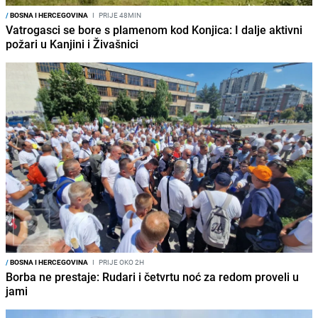
/
BOSNA I HERCEGOVINA
I
PRIJE 48MIN
Vatrogasci se bore s plamenom kod Konjica: I dalje aktivni
požari u Kanjini i Živašnici
/
BOSNA I HERCEGOVINA
I
PRIJE OKO 2H
Borba ne prestaje: Rudari i četvrtu noć za redom proveli u
jami