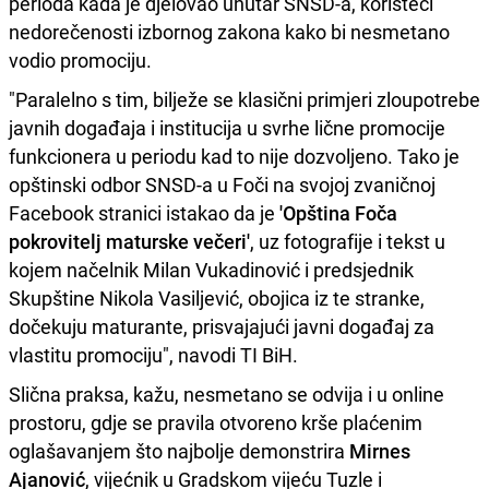
perioda kada je djelovao unutar SNSD-a, koristeći
nedorečenosti izbornog zakona kako bi nesmetano
vodio promociju.
"Paralelno s tim, bilježe se klasični primjeri zloupotrebe
javnih događaja i institucija u svrhe lične promocije
funkcionera u periodu kad to nije dozvoljeno. Tako je
opštinski odbor SNSD-a u Foči na svojoj zvaničnoj
Facebook stranici istakao da je
'Opština Foča
pokrovitelj maturske večeri'
, uz fotografije i tekst u
kojem načelnik Milan Vukadinović i predsjednik
Skupštine Nikola Vasiljević, obojica iz te stranke,
dočekuju maturante, prisvajajući javni događaj za
vlastitu promociju", navodi TI BiH.
Slična praksa, kažu, nesmetano se odvija i u online
prostoru, gdje se pravila otvoreno krše plaćenim
oglašavanjem što najbolje demonstrira
Mirnes
Ajanović
, vijećnik u Gradskom vijeću Tuzle i