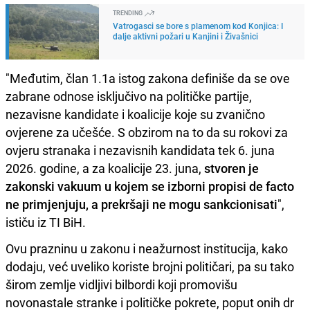
TRENDING
Vatrogasci se bore s plamenom kod Konjica: I
dalje aktivni požari u Kanjini i Živašnici
"Međutim, član 1.1a istog zakona definiše da se ove
zabrane odnose isključivo na političke partije,
nezavisne kandidate i koalicije koje su zvanično
ovjerene za učešće. S obzirom na to da su rokovi za
ovjeru stranaka i nezavisnih kandidata tek 6. juna
2026. godine, a za koalicije 23. juna,
stvoren je
zakonski vakuum u kojem se izborni propisi de facto
ne primjenjuju, a prekršaji ne mogu sankcionisati
",
ističu iz TI BiH.
Ovu prazninu u zakonu i neažurnost institucija, kako
dodaju, već uveliko koriste brojni političari, pa su tako
širom zemlje vidljivi bilbordi koji promovišu
novonastale stranke i političke pokrete, poput onih dr