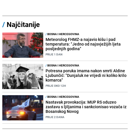
/
Najčitanije
/
BOSNA I HERCEGOVINA
Meteorolog FHMZ-a najavio kišu i pad
temperatura: "Jedno od najsvježijih ljeta
posljednjih godina"
PRIJE 1 DAN
/
BOSNA I HERCEGOVINA
Potresna poruka imama nakon smrti Aldine
Ljubunčić: "Dunjaluk ne vrijedi ni koliko krilo
komarca"
PRIJE OKO 12H
/
BOSNA I HERCEGOVINA
Nastavak provokacija: MUP RS oduzeo
zastavu s ljiljanima i sankcionisao vozača iz
Bosanskog Novog
PRIJE 2 DANA