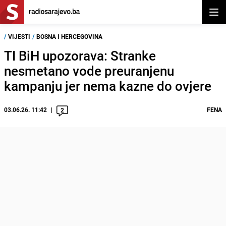
Otvor
/
VIJESTI
/
BOSNA I HERCEGOVINA
TI BiH upozorava: Stranke
nesmetano vode preuranjenu
kampanju jer nema kazne do ovjere
03.06.26. 11:42
FENA
2