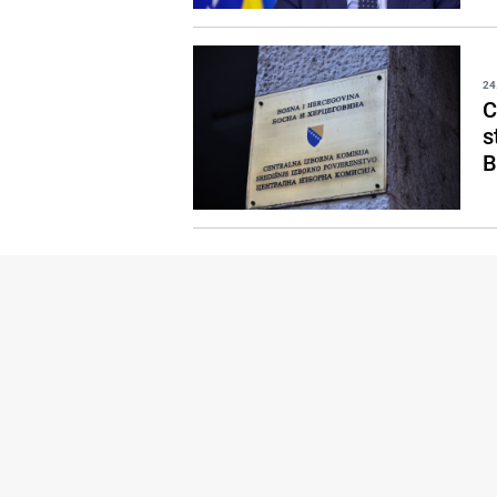
24
C
s
B