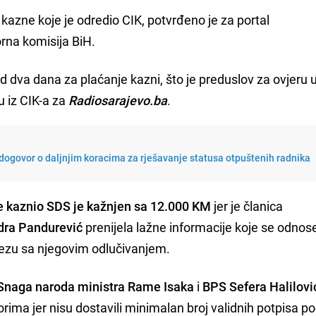
e kazne koje je odredio CIK, potvrđeno je za portal
orna komisija BiH.
d dva dana za plaćanje kazni, što je preduslov za ovjeru
u iz CIK-a za
Radiosarajevo.ba
.
dogovor o daljnjim koracima za rješavanje statusa otpuštenih radnika
je kaznio SDS je kažnjen sa 12.000 KM
jer je članica
dra Pandurević
prenijela lažne informacije koje se odnos
vezu sa njegovim odlučivanjem.
Snaga naroda ministra Rame Isaka
i
BPS Sefera Halilovi
orima jer nisu dostavili minimalan broj validnih potpisa p