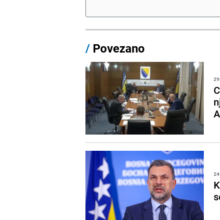
/
Povezano
29
C
n
A
24
K
s