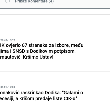
Prikaži komentare
(
4
)
.05.26. 14:46
IK ovjerio 67 stranaka za izbore, među
jima i SNSD s Dodikovim potpisom.
rnautović: Kršimo Ustav!
.05.26. 12:00
onaković raskrinkao Dodika: "Galami o
ecesiji, a krišom predaje liste CIK-u"