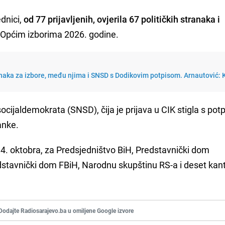
ednici,
od 77 prijavljenih, ovjerila 67 političkih stranaka i
Općim izborima 2026. godine.
anaka za izbore, među njima i SNSD s Dodikovim potpisom. Arnautović:
ocijaldemokrata (SNSD), čija je prijava u CIK stigla s po
anke.
, 4. oktobra, za Predsjedništvo BiH, Predstavnički dom
stavnički dom FBiH, Narodnu skupštinu RS-a i deset kan
Dodajte Radiosarajevo.ba u omiljene Google izvore