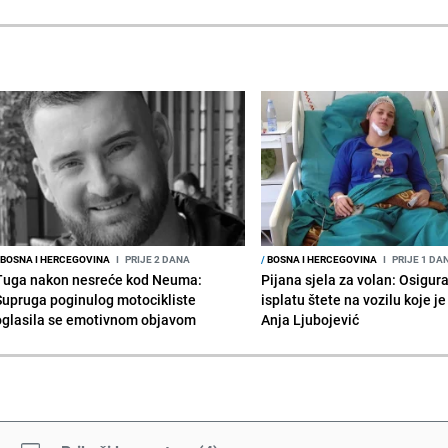
BOSNA I HERCEGOVINA
I
PRIJE 2 DANA
/
BOSNA I HERCEGOVINA
I
PRIJE 1 DA
Tuga nakon nesreće kod Neuma:
Pijana sjela za volan: Osigur
Supruga poginulog motocikliste
isplatu štete na vozilu koje j
oglasila se emotivnom objavom
Anja Ljubojević