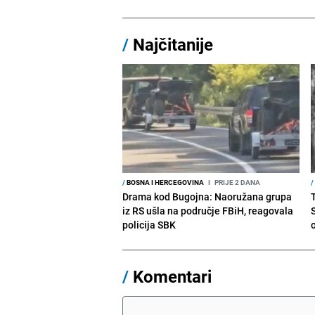
/
Najčitanije
/
BOSNA I HERCEGOVINA
I
PRIJE 2 DANA
/
Drama kod Bugojna: Naoružana grupa
iz RS ušla na područje FBiH, reagovala
policija SBK
/
Komentari