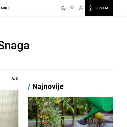
RADIO
90,2 FM
 Snaga
A. S.
/
Najnovije