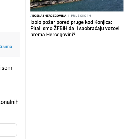
/
BOSNA I HERCEGOVINA
I
PRIJE OKO 1H
Izbio požar pored pruge kod Konjica:
Pitali smo ŽFBiH da li saobraćaju vozovi
prema Hercegovini?
 Kršimo
tpisom
tonalnih