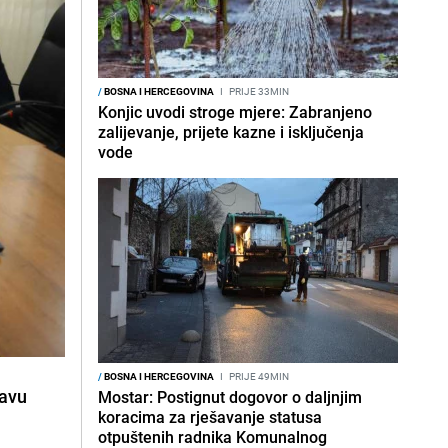
/
BOSNA I HERCEGOVINA
I
PRIJE 33MIN
Konjic uvodi stroge mjere: Zabranjeno
zalijevanje, prijete kazne i isključenja
vode
/
BOSNA I HERCEGOVINA
I
PRIJE 49MIN
javu
Mostar: Postignut dogovor o daljnjim
koracima za rješavanje statusa
otpuštenih radnika Komunalnog