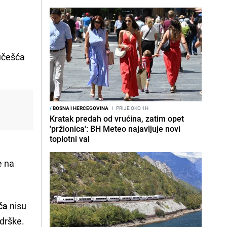
 učešća
/
BOSNA I HERCEGOVINA
I
PRIJE OKO 1H
Kratak predah od vrućina, zatim opet
'pržionica': BH Meteo najavljuje novi
toplotni val
e na
ća
nisu
odrške.