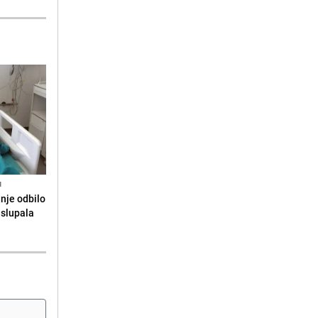
N
anje odbilo
e slupala