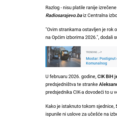
Razlog - nisu platile ranije izrečen
Radiosarajevo.ba
iz Centralna izb
"Ovim strankama ostavljen je rok o
na Općim izborima 2026.", dodali s
TRENDING
Mostar: Postignut 
Komunalnog
U februaru 2026. godine,
CIK BiH 
predsjedništva te stranke
Aleksan
predsjednika CIK-a dovodeći to u 
Kako je istaknuto tokom sjednice,
ispunile ni uslove za učešće na izb