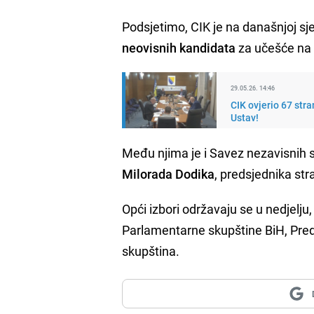
Podsjetimo, CIK je na današnjoj sj
neovisnih kandidata
za učešće na 
29.05.26. 14:46
CIK ovjerio 67 str
Ustav!
Među njima je i Savez nezavisnih s
Milorada Dodika
, predsjednika str
Opći izbori održavaju se u nedjelju
Parlamentarne skupštine BiH, Pred
skupština.