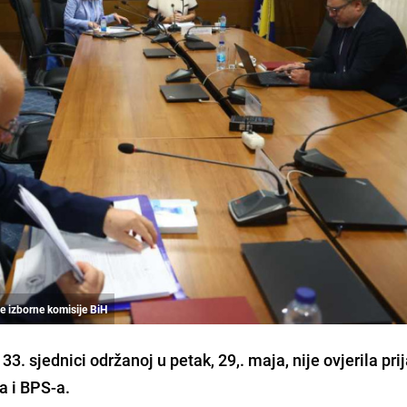
ne izborne komisije BiH
3. sjednici održanoj u petak, 29,. maja, nije ovjerila pri
a i BPS-a.