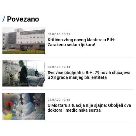
/
Povezano
03.07.20. 15:21
Kritično zbog novog klastera u BiH:
Zaraženo sedam ljekara!
03.07.20. 12:14
Sve više oboljelih u BiH: 79 novih slučajeva
u 23 grada manjeg bh. entiteta
03.07.20. 10:55
U Mostaru situacija nije sjajna: Oboljeli dva
doktora i medicinska sestra