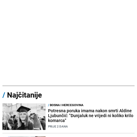
/
Najčitanije
/
BOSNA I HERCEGOVINA
Potresna poruka imama nakon smrti Aldine
Ljubunčić: "Dunjaluk ne vrijedi ni koliko krilo
komarca"
PRIJE 2 DANA