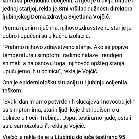
kontakti prethodno oboljelih, a riječ je o dvije mlađe i
jednoj starijoj, rekla je Srni vršilac dužnosti direktora
ljubinjskog Doma zdravlja
Svjetlana Vojčić.
Prema njenim riječima, njihovo zdravstveno stanje je
dobro i upućeni su u kućnu izolaciju.
"Pratimo njihovo zdravstveno stanje. Ako se pojave
temperatura i simptomi, radimo nalaze i rendgen
snimak, a na osnovu toga i njihovog opšteg stanja
upućujemo ih u bolnicu", rekla je Vojčić.
Ona je
epidemiološku situaciju u Ljubinju ocijenila
teškom.
"Svaki dan imamo potvrđenih slučajeva i novooboljelih
sa simptomima, starih ljudi koje distribuišemo u
bolnice u Foči i Trebinju. Usput testiramo ljude, ostali
su u samoizolaciji", rekla je Vojčić.
Vojčić je rekla da je
u Ljubinju do juče testirano 95