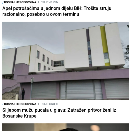
/
BOSNA I HERCEGOVINA
I
PRIJE 40MIN
Apel potrošačima u jednom dijelu BiH: Trošite struju
racionalno, posebno u ovom terminu
/
BOSNA I HERCEGOVINA
I
PRIJE OKO 1H
Slijepom mužu pucala u glavu: Zatražen pritvor ženi iz
Bosanske Krupe