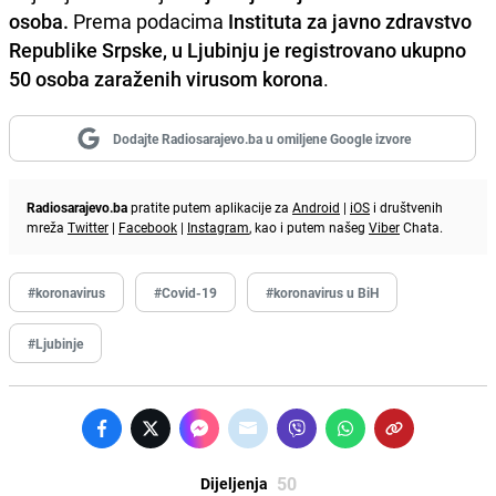
osoba.
Prema podacima
Instituta za javno zdravstvo
Republike Srpske, u Ljubinju je registrovano ukupno
50 osoba zaraženih virusom korona
.
Dodajte Radiosarajevo.ba u omiljene Google izvore
Radiosarajevo.ba
pratite putem aplikacije za
Android
|
iOS
i društvenih
mreža
Twitter
|
Facebook
|
Instagram
, kao i putem našeg
Viber
Chata.
#koronavirus
#Covid-19
#koronavirus u BiH
#Ljubinje
50
Dijeljenja