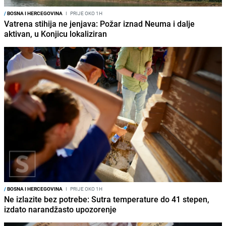
/
BOSNA I HERCEGOVINA
I
PRIJE OKO 1H
Vatrena stihija ne jenjava: Požar iznad Neuma i dalje
aktivan, u Konjicu lokaliziran
/
BOSNA I HERCEGOVINA
I
PRIJE OKO 1H
Ne izlazite bez potrebe: Sutra temperature do 41 stepen,
izdato narandžasto upozorenje