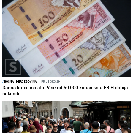
/
BOSNA I HERCEGOVINA
I
PRIJE OKO 2H
Danas kreće isplata: Više od 50.000 korisnika u FBiH dobija
naknade