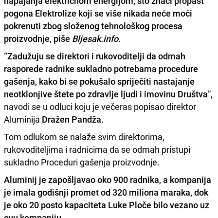
napajanja električnom energijom
, što znači propast
pogona Elektrolize koji se više nikada neće moći
pokrenuti zbog složenog tehnološkog procesa
proizvodnje, piše
Bljesak.info.
“Zadužuju se direktori i rukovoditelji da odmah
rasporede radnike sukladno potrebama procedure
gašenja, kako bi se pokušalo spriječiti nastajanje
neotklonjive štete po zdravlje ljudi i imovinu Društva
”,
navodi se u odluci koju je večeras popisao direktor
Aluminija
Dražen Pandža.
Tom odlukom se nalaže svim direktorima,
rukovoditeljima i radnicima da se odmah pristupi
sukladno Proceduri gašenja proizvodnje.
Aluminij je zapošljavao oko 900 radnika, a kompanija
je imala godišnji promet od 320 miliona maraka, dok
je oko 20 posto kapaciteta Luke Ploče bilo vezano uz
ovu kompaniju.