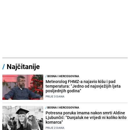
/
Najčitanije
/
BOSNA I HERCEGOVINA
Meteorolog FHMZ-a najavio kišu i pad
temperatura: "Jedno od najsvježijih ljeta
posljednjih godina"
PRIJE 3 DANA
/
BOSNA I HERCEGOVINA
Potresna poruka imama nakon smrti Aldine
Ljubunčić: "Dunjaluk ne vrijedi ni koliko krilo
komarca"
PRIJE 2 DANA