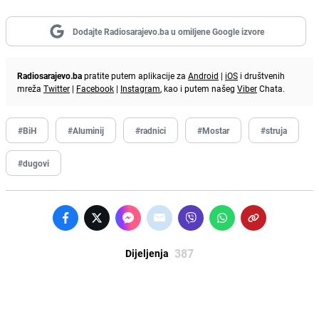
Dodajte Radiosarajevo.ba u omiljene Google izvore
Radiosarajevo.ba
pratite putem aplikacije za
Android
|
iOS
i društvenih
mreža
Twitter
|
Facebook
|
Instagram
, kao i putem našeg
Viber
Chata.
#BiH
#Aluminij
#radnici
#Mostar
#struja
#dugovi
387
Dijeljenja