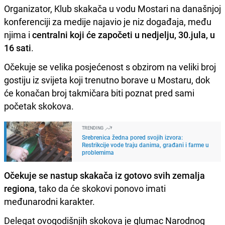
Organizator, Klub skakača u vodu Mostari na današnjoj
konferenciji za medije najavio je niz događaja, među
njima i
centralni koji će započeti u nedjelju, 30.jula, u
16 sati
.
Očekuje se velika posjećenost s obzirom na veliki broj
gostiju iz svijeta koji trenutno borave u Mostaru, dok
će konačan broj takmičara biti poznat pred sami
početak skokova.
TRENDING
Srebrenica žedna pored svojih izvora:
Restrikcije vode traju danima, građani i farme u
problemima
Očekuje se nastup skakača iz gotovo svih zemalja
regiona
, tako da će skokovi ponovo imati
međunarodni karakter.
Delegat ovogodišnjih skokova je glumac Narodnog