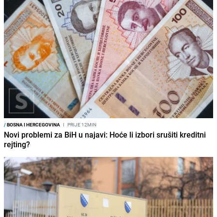
/
BOSNA I HERCEGOVINA
I
PRIJE 12MIN
Novi problemi za BiH u najavi: Hoće li izbori srušiti kreditni
rejting?