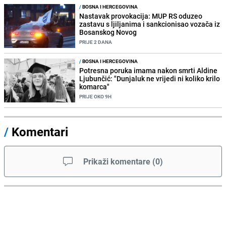
/
BOSNA I HERCEGOVINA
Nastavak provokacija: MUP RS oduzeo
zastavu s ljiljanima i sankcionisao vozača iz
Bosanskog Novog
PRIJE 2 DANA
/
BOSNA I HERCEGOVINA
Potresna poruka imama nakon smrti Aldine
Ljubunčić: "Dunjaluk ne vrijedi ni koliko krilo
komarca"
PRIJE OKO 9H
/
Komentari
Prikaži komentare
(
0
)