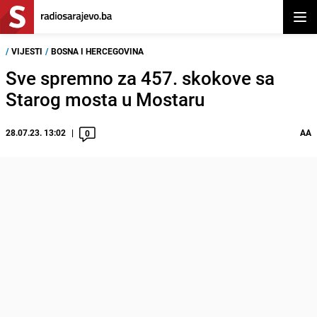
Otvor
/
VIJESTI
/
BOSNA I HERCEGOVINA
Sve spremno za 457. skokove sa
Starog mosta u Mostaru
28.07.23. 13:02
AA
0