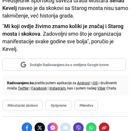
Predsjednik Sportskog saveza Grada Mostara
Senad
Kevelj
naveo je da skokovi sa Starog mosta nisu samo
takmičenje, već historija grada.
"
Mi koji ovdje živimo znamo koliki je značaj i Starog
mosta i skokova
. Zadovoljni smo što je organizacija
manifestacije svake godine sve bolja", poručio je
Kevelj.
Dodajte Radiosarajevo.ba u omiljene Google izvore
Radiosarajevo.ba
pratite putem aplikacije za
Android
|
iOS
i društvenih
mreža
Twitter
|
Facebook
|
Instagram
, kao i putem našeg
Viber
Chata.
#Mostarski skokovi
#pripreme
#Neretva