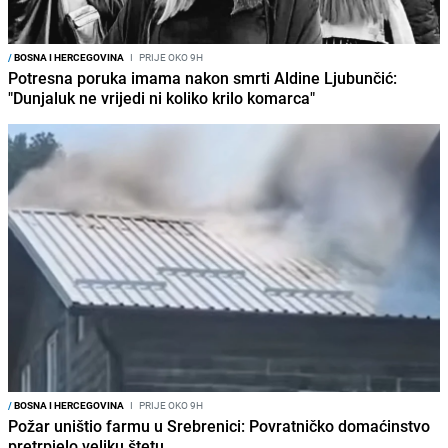
/
BOSNA I HERCEGOVINA
I
PRIJE OKO 9H
Potresna poruka imama nakon smrti Aldine Ljubunčić:
"Dunjaluk ne vrijedi ni koliko krilo komarca"
/
BOSNA I HERCEGOVINA
I
PRIJE OKO 9H
Požar uništio farmu u Srebrenici: Povratničko domaćinstvo
pretrpjelo veliku štetu