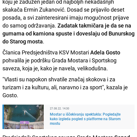
koju je zadužen jedan od najboljih nekadašnjih
skakača Ermin Zukanović. Dosad se prijavilo deset
posada, a svi zainteresirani imaju mogućnost prijave
do samog održavanja.
Zadatak takmičara je da se na
gumama od kamiona spuste i doveslaju od Bunurskog
do Starog mosta
.
Članica Predsjedništva KSV Mostari
Adela Gosto
pohvalila je podršku Grada Mostara i Sportskog
saveza, koja je, kako je navela, velikodušna.
"Vlasti su napokon shvatile značaj skokova i za
turizam i za kulturu, ali, naravno i za sport", kazala je
Gosto.
27.08.22. 14:30
Mostar u iščekivanju spektakla: Pogledajte
kako izgleda pogled s platforme na Starom
mostu