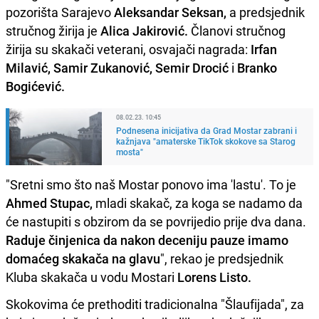
pozorišta Sarajevo
Aleksandar Seksan,
a predsjednik
stručnog žirija je
Alica Jakirović.
Članovi stručnog
žirija su skakači veterani, osvajači nagrada:
Irfan
Milavić, Samir Zukanović, Semir Drocić
i
Branko
Bogićević.
08.02.23. 10:45
Podnesena inicijativa da Grad Mostar zabrani i
kažnjava "amaterske TikTok skokove sa Starog
mosta"
"Sretni smo što naš Mostar ponovo ima 'lastu'. To je
Ahmed Stupac,
mladi skakač, za koga se nadamo da
će nastupiti s obzirom da se povrijedio prije dva dana.
Raduje činjenica da nakon deceniju pauze imamo
domaćeg skakača na glavu
", rekao je predsjednik
Kluba skakača u vodu Mostari
Lorens Listo.
Skokovima će prethoditi tradicionalna "Šlaufijada", za