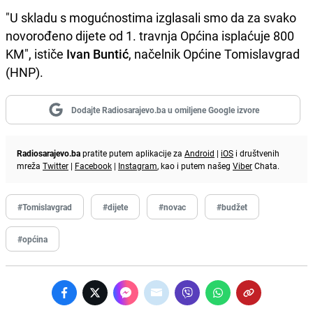
"U skladu s mogućnostima izglasali smo da za svako
novorođeno dijete od 1. travnja Općina isplaćuje 800
KM", ističe
Ivan Buntić
, načelnik Općine Tomislavgrad
(HNP).
Dodajte Radiosarajevo.ba u omiljene Google izvore
Radiosarajevo.ba
pratite putem aplikacije za
Android
|
iOS
i društvenih
mreža
Twitter
|
Facebook
|
Instagram
, kao i putem našeg
Viber
Chata.
#Tomislavgrad
#dijete
#novac
#budžet
#općina