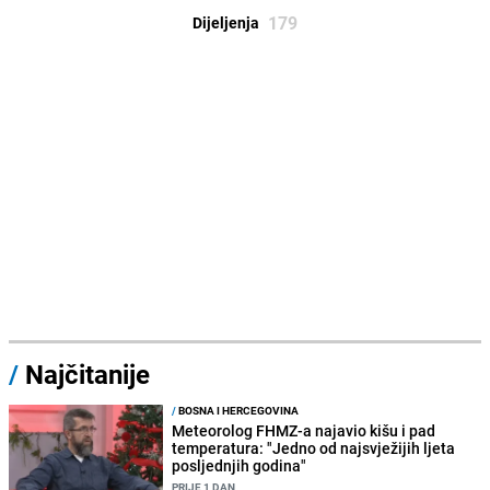
179
Dijeljenja
/
Najčitanije
/
BOSNA I HERCEGOVINA
Meteorolog FHMZ-a najavio kišu i pad
temperatura: "Jedno od najsvježijih ljeta
posljednjih godina"
PRIJE 1 DAN