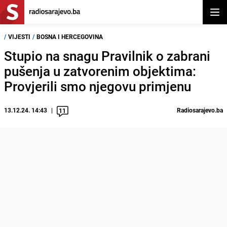
Otvor
/
VIJESTI
/
BOSNA I HERCEGOVINA
Stupio na snagu Pravilnik o zabrani
pušenja u zatvorenim objektima:
Provjerili smo njegovu primjenu
13.12.24. 14:43
Radiosarajevo.ba
11