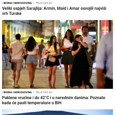
/
BOSNA I HERCEGOVINA
I
PRIJE OKO 4H
Veliki uspjeh Sarajlija: Armin, Maid i Amar osvojili najviši
vrh Turske
/
BOSNA I HERCEGOVINA
I
PRIJE OKO 4H
Paklene vrućine i do 42°C i u narednim danima: Poznato
kada će pasti temperature u BiH