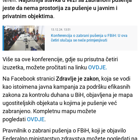
jeste da nema prostorija za pušenje u javnim i
privatnim objektima
.
13.12.24. 13:51
Konferencija o zabrani pušenja u FBiH: U ova
četiri slučaja se neće primjenjivati
Više sa ove konferencije, gdje su prisutna četiri
izuzetka, možete pročitati na linku
OVDJE.
Na Facebook stranici
Zdravlje je zakon
, koja se vodi
kao istoimena javna kampanja za podršku efikasnih
zakona za kontrolu duhana u BiH, objavljena je mapa
ugostiteljskih objekata u kojima je pušenje već
zabranjeno. Kompletnu mapu možete
pogledati
OVDJE
.
Pravnilnik o zabrani pušenja o FBiH, koji je objavilo
Federalno ministarstvo zdravstva možete pogledati na