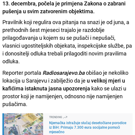
13. decembra, počela je primjena Zakona o zabrani
pušenja u svim zatvorenim objektima.
Pravilnik koji regulira ova pitanja na snazi je od juna, a
prethodnih šest mjeseci trajalo je razdoblje
prilagođavanja u kojem su se pušači i nepušači,
vlasnici ugostiteljskih objekata, inspekcijske službe, pa
i donositelji odluka trebali prilagoditi novim pravilima
odluka.
Reporter portala
Radiosarajevo.ba
obišao je nekoliko
lokacija u Sarajevu i zabilježio da je
u velikoj mjeri u
kafićima istaknuta jasna upozorenja
kako se ulazi u
prostor koji je namijenjen, odnosno nije namijenjen
pušačima.
TRENDING
Njemačka istražuje slučaj desetočlane porodice
iz BiH: Primaju 7.300 eura socijalne pomoći
mjesečno