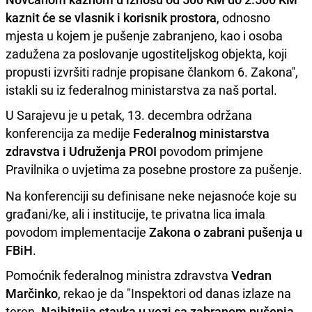
kaznit će se vlasnik i korisnik prostora
, odnosno
mjesta u kojem je pušenje zabranjeno, kao i osoba
zadužena za poslovanje ugostiteljskog objekta, koji
propusti izvršiti radnje propisane člankom 6. Zakona'',
istakli su iz federalnog ministarstva za naš portal.
U Sarajevu je u petak, 13. decembra održana
konferencija za medije
Federalnog ministarstva
zdravstva i Udruženja PROI
povodom primjene
Pravilnika o uvjetima za posebne prostore za pušenje.
Na konferenciji su definisane neke nejasnoće koje su
građani/ke, ali i institucije, te privatna lica imala
povodom implementacije
Zakona o zabrani pušenja u
FBiH
.
Pomoćnik federalnog ministra zdravstva
Vedran
Marčinko
, rekao je da "Inspektori od danas izlaze na
teren.
Najbitnija stavka u vezi sa zabranom pušenja