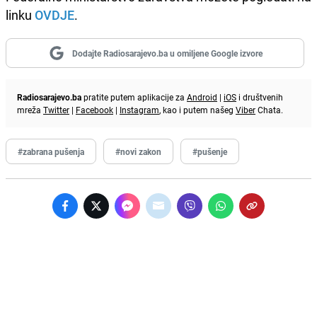
linku
OVDJE
.
Dodajte Radiosarajevo.ba u omiljene Google izvore
Radiosarajevo.ba
pratite putem aplikacije za
Android
|
iOS
i društvenih
mreža
Twitter
|
Facebook
|
Instagram
, kao i putem našeg
Viber
Chata.
#zabrana pušenja
#novi zakon
#pušenje