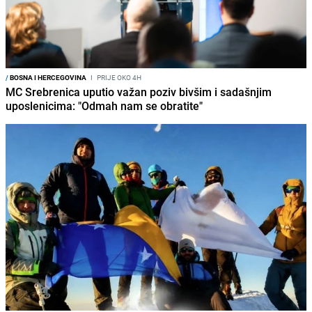
/
BOSNA I HERCEGOVINA
I
PRIJE OKO 4H
MC Srebrenica uputio važan poziv bivšim i sadašnjim
uposlenicima: "Odmah nam se obratite"