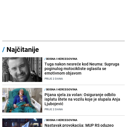
/
Najčitanije
/
BOSNA I HERCEGOVINA
Tuga nakon nesreće kod Neuma: Supruga
poginulog motocikliste oglasila se
emotivnom objavom
PRIJE 2 DANA
/
BOSNA I HERCEGOVINA
Pijana sjela za volan: Osiguranje odbilo
isplatu štete na vozilu koje je slupala Anja
Ljubojević
PRIJE 2 DANA
/
BOSNA I HERCEGOVINA
Nastavak provokacija: MUP RS oduzeo