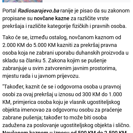
Portal
Radiosarajevo.ba
ranije je pisao da su zakonom
propisane su
novčane kazne
za različite vrste
prekršaja i različite kategorije fizičkih i pravnih osoba.
Tako će se, između ostalog, novčanom kaznom od
2.000 KM do 5.000 KM kazniti za prekršaj pravna
osoba koja ne zabrani uporabu duhanskih proizvoda u
skladu sa članku 5. Zakona kojim se pušenje
zabranjuje u svim zatvorenim javnim prostorima,
mjestu rada i u javnom prijevozu.
''Također, kaznit će se i odgovorna osoba u pravnoj
osobi za ovaj prekršaj u iznosu od 300 KM do 1.000
KM, primjerica osoba koju je vlasnik ugostiteljskog
objekta imenovao za odgovornu osobu za praćenje
zabrane pušenja; također to može biti osoba
zadužena za poslovanje ugostiteljskog objekta i slično.
Novčanom kaznom u iznosu od 500 KM do 2.500 KM