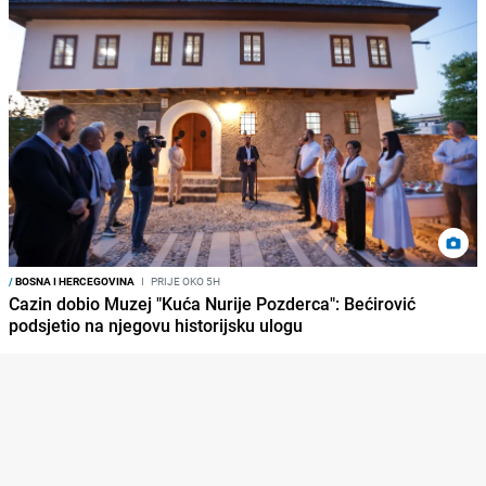
/
BOSNA I HERCEGOVINA
I
PRIJE OKO 5H
Cazin dobio Muzej "Kuća Nurije Pozderca": Bećirović
podsjetio na njegovu historijsku ulogu