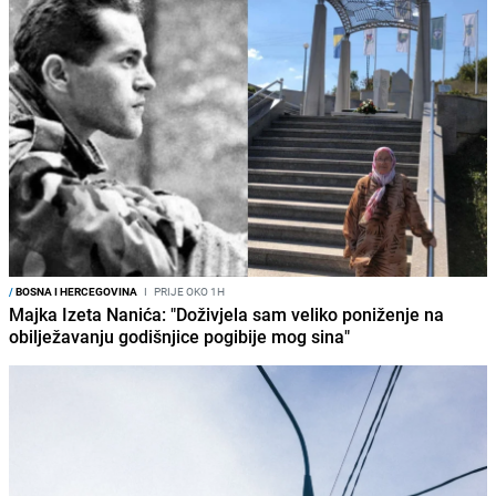
/
BOSNA I HERCEGOVINA
I
PRIJE OKO 1H
Majka Izeta Nanića: "Doživjela sam veliko poniženje na
obilježavanju godišnjice pogibije mog sina"