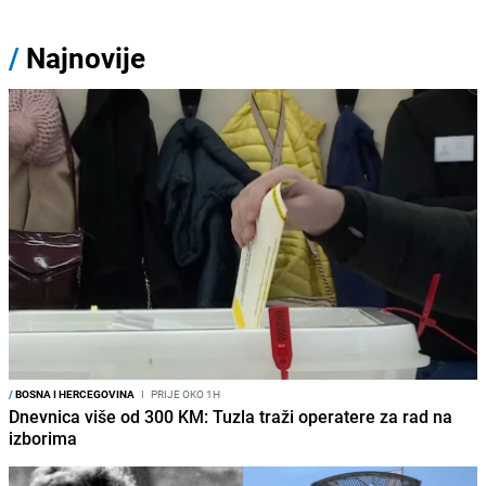
/
Najnovije
/
BOSNA I HERCEGOVINA
I
PRIJE OKO 1H
Dnevnica više od 300 KM: Tuzla traži operatere za rad na
izborima