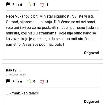
Prijavi
3
1
Neće Vukanović biti Ministar sigurnosti. Svi ste vi isti.
Gamad, nijanse su u pitanju. Dići ćemo se mi svi borci,
veterani i rvi pa ćemo postaviti mlade i pametne ljude za
ministre, koji nisu u strankama i koje nije bitno kako se
ko zove i koje je vjere nego da se samo radi stručno i
pametno. A vas sve pod mač bato !
Odgovori
Kakav ...
01.07.2025. 18:56
Prijavi
0
2
... krmak, kapitalac!!!
Odgovori