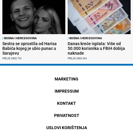
/
BOSNA I HERCEGOVINA
/
BOSNA I HERCEGOVINA
Sestra se oprostila od Harisa
Danas kreće isplata: Više od
Babića kojeg je ubio punac u
50.000 korisnika u FBiH dobija
Sarajevu
naknade
PRIJE OKO 7H
PRIJE OKO 6H
MARKETING
IMPRESSUM
KONTAKT
PRIVATNOST
USLOVI KORIŠTENJA