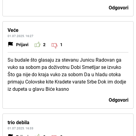
Odgovori
Veće
01.07.2025. 16:27
Prijavi
2
1
Su budale što glasaju za stevanu Junicu Radovan ga
vuko sa sobom pa doživotnu Dobi Smetljar se izvuko
Što ga nije do kraja vuko za sobom Da u hladu otoka
primaju Colovske kite Kradete varate Srbe Dok im dodje
iz dupeta u glavu Biće kasno
Odgovori
trio debila
01.07.2025. 16:33