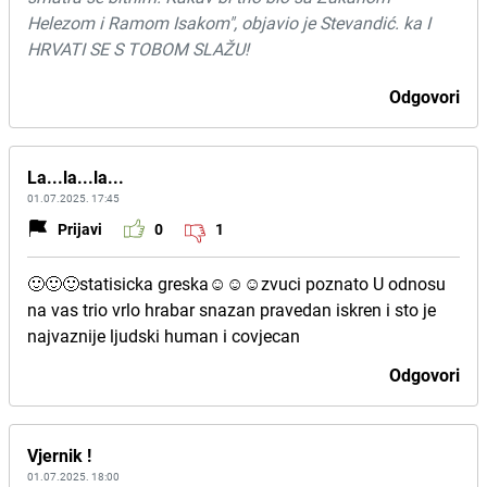
Helezom i Ramom Isakom", objavio je Stevandić. ka I
HRVATI SE S TOBOM SLAŽU!
Odgovori
La...la...la...
01.07.2025. 17:45
Prijavi
0
1
🙂🙂🙂statisicka greska☺☺☺zvuci poznato U odnosu
na vas trio vrlo hrabar snazan pravedan iskren i sto je
najvaznije ljudski human i covjecan
Odgovori
Vjernik !
01.07.2025. 18:00