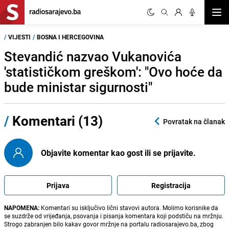
Otvor
/
VIJESTI
/
BOSNA I HERCEGOVINA
Stevandić nazvao Vukanovića
'statističkom greškom': "Ovo hoće da
bude ministar sigurnosti"
/
Komentari (13)
Povratak na članak
Objavite komentar kao gost ili se prijavite.
Prijava
Registracija
NAPOMENA:
Komentari su isključivo lični stavovi autora. Molimo korisnike da
se suzdrže od vrijeđanja, psovanja i pisanja komentara koji podstiču na mržnju.
Strogo zabranjen bilo kakav govor mržnje na portalu radiosarajevo.ba, zbog