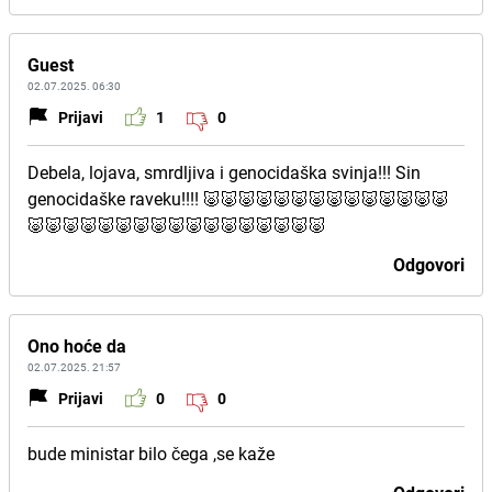
Guest
02.07.2025. 06:30
Prijavi
1
0
Debela, lojava, smrdljiva i genocidaška svinja!!! Sin
genocidaške raveku!!!! 🐷🐷🐷🐷🐷🐷🐷🐷🐷🐷🐷🐷🐷🐷
🐷🐷🐷🐷🐷🐷🐷🐷🐷🐷🐷🐷🐷🐷🐷🐷🐷
Odgovori
Ono hoće da
02.07.2025. 21:57
Prijavi
0
0
bude ministar bilo čega ,se kaže