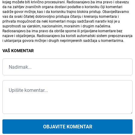
kojeg možete biti krivično procesuirani. Radiosarajevo.ba ima pravo i obavezu
da na zahtjev zvaničnih organa dostavi podatke o korisniku čiji komentari
sadrže govor mržnje, kao i da korisniku trajno blokira pristup. Obaviještavamo
vas da svaki čitatelj dobrovoljno pristupa čitanju i kreiranju komentara i
prihvata mogućnost da neki komentari mogu sadržavati narativ koji je u
suprotnosti sa vjerskim, nacionalnim, moralnim i drugim načelima.
Radiosarajevo.ba ima pravo da obriše sporne ili prijavljene komentare bez
najave i objašnjenja. Radiosarajevo.ba koristi automatski sistem prepoznavanja
i uklanjanja govora mržnje i drugih neprimjerenih sadržaja u komentarima.
VAŠ KOMENTAR
OBJAVITE KOMENTAR