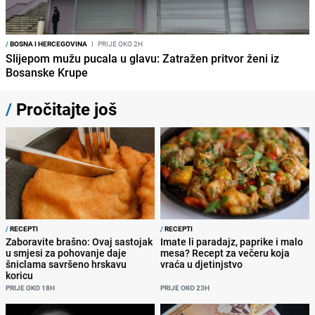
/
BOSNA I HERCEGOVINA
I
PRIJE OKO 2H
Slijepom mužu pucala u glavu: Zatražen pritvor ženi iz
Bosanske Krupe
/
Pročitajte još
/
RECEPTI
/
RECEPTI
Zaboravite brašno: Ovaj sastojak
Imate li paradajz, paprike i malo
u smjesi za pohovanje daje
mesa? Recept za večeru koja
šniclama savršeno hrskavu
vraća u djetinjstvo
koricu
PRIJE OKO 18H
PRIJE OKO 23H