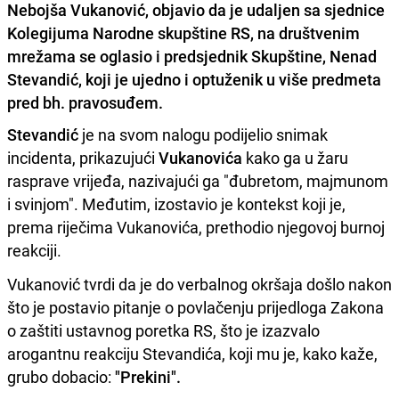
Nebojša Vukanović, objavio da je udaljen sa sjednice
Kolegijuma Narodne skupštine RS, na društvenim
mrežama se oglasio i predsjednik Skupštine, Nenad
Stevandić, koji je ujedno i optuženik u više predmeta
pred bh. pravosuđem.
Stevandić
je na svom nalogu podijelio snimak
incidenta, prikazujući
Vukanovića
kako ga u žaru
rasprave vrijeđa, nazivajući ga "đubretom, majmunom
i svinjom". Međutim, izostavio je kontekst koji je,
prema riječima Vukanovića, prethodio njegovoj burnoj
reakciji.
Vukanović tvrdi da je do verbalnog okršaja došlo nakon
što je postavio pitanje o povlačenju prijedloga Zakona
o zaštiti ustavnog poretka RS, što je izazvalo
arogantnu reakciju Stevandića, koji mu je, kako kaže,
grubo dobacio:
"Prekini".