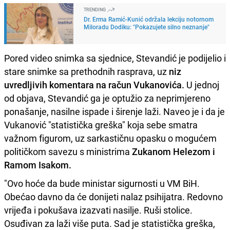
TRENDING
Dr. Erma Ramić-Kunić održala lekciju notornom
Miloradu Dodiku: "Pokazujete silno neznanje"
Pored video snimka sa sjednice, Stevandić je podijelio i
stare snimke sa prethodnih rasprava, uz
niz
uvredljivih komentara na račun Vukanovića.
U jednoj
od objava, Stevandić ga je optužio za neprimjereno
ponašanje, nasilne ispade i širenje laži. Naveo je i da je
Vukanović "statistička greška" koja sebe smatra
važnom figurom, uz sarkastičnu opasku o mogućem
političkom savezu s ministrima
Zukanom Helezom i
Ramom Isakom.
"Ovo hoće da bude ministar sigurnosti u VM BiH.
Obećao davno da će donijeti nalaz psihijatra. Redovno
vrijeđa i pokušava izazvati nasilje. Ruši stolice.
Osuđivan za laži više puta. Sad je statistička greška,