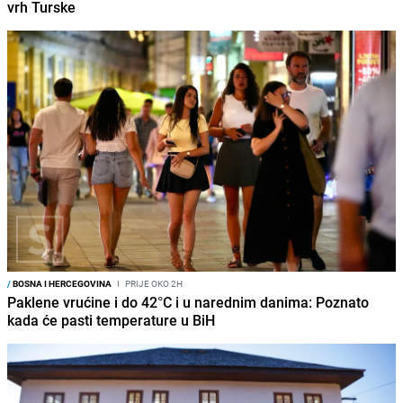
vrh Turske
/
BOSNA I HERCEGOVINA
I
PRIJE OKO 2H
Paklene vrućine i do 42°C i u narednim danima: Poznato
kada će pasti temperature u BiH