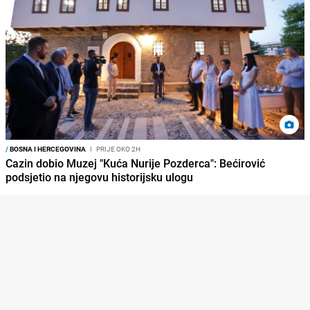
/
BOSNA I HERCEGOVINA
I
PRIJE OKO 2H
Cazin dobio Muzej "Kuća Nurije Pozderca": Bećirović
podsjetio na njegovu historijsku ulogu