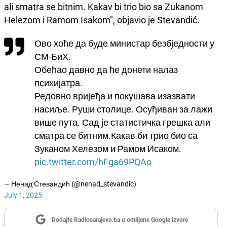
ali smatra se bitnim. Kakav bi trio bio sa Zukanom
Helezom i Ramom Isakom", objavio je Stevandić.
Ово хоће да буде министар безбједности у
СМ-БиХ.
Обећао давно да ће донети налаз
психијатра.
Редовно вријеђа и покушава изазвати
насиље. Руши столице. Осуђиван за лажи
више пута. Сад је статистичка грешка али
сматра се битним.Какав би трио био са
Зуканом Хелезом и Рамом Исаком.
pic.twitter.com/hFga69PQAo
— Ненад Стевандић (@nenad_stevandic)
July 1, 2025
Dodajte Radiosarajevo.ba u omiljene Google izvore