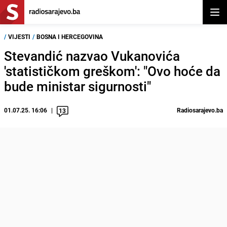
Otvor
/
VIJESTI
/
BOSNA I HERCEGOVINA
Stevandić nazvao Vukanovića
'statističkom greškom': "Ovo hoće da
bude ministar sigurnosti"
01.07.25. 16:06
Radiosarajevo.ba
13