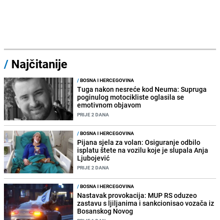
/
Najčitanije
/
BOSNA I HERCEGOVINA
Tuga nakon nesreće kod Neuma: Supruga
poginulog motocikliste oglasila se
emotivnom objavom
PRIJE 2 DANA
/
BOSNA I HERCEGOVINA
Pijana sjela za volan: Osiguranje odbilo
isplatu štete na vozilu koje je slupala Anja
Ljubojević
PRIJE 2 DANA
/
BOSNA I HERCEGOVINA
Nastavak provokacija: MUP RS oduzeo
zastavu s ljiljanima i sankcionisao vozača iz
Bosanskog Novog