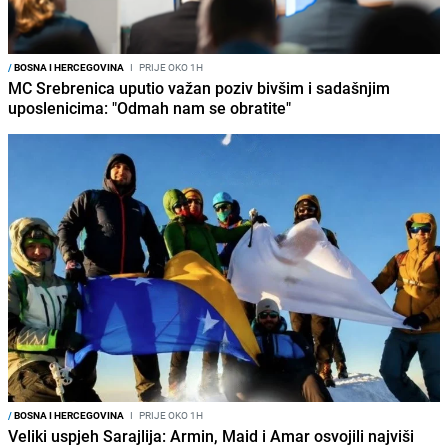
/
BOSNA I HERCEGOVINA
I
PRIJE OKO 1H
MC Srebrenica uputio važan poziv bivšim i sadašnjim
uposlenicima: "Odmah nam se obratite"
/
BOSNA I HERCEGOVINA
I
PRIJE OKO 1H
Veliki uspjeh Sarajlija: Armin, Maid i Amar osvojili najviši