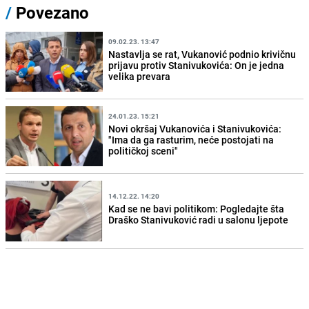
/
Povezano
09.02.23. 13:47
Nastavlja se rat, Vukanović podnio krivičnu
prijavu protiv Stanivukovića: On je jedna
velika prevara
24.01.23. 15:21
Novi okršaj Vukanovića i Stanivukovića:
"Ima da ga rasturim, neće postojati na
političkoj sceni"
14.12.22. 14:20
Kad se ne bavi politikom: Pogledajte šta
Draško Stanivuković radi u salonu ljepote