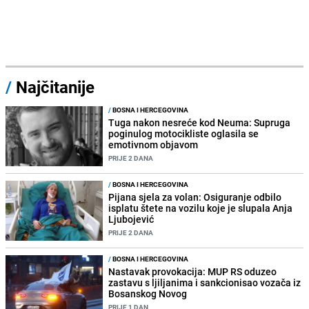
/
Najčitanije
/
BOSNA I HERCEGOVINA
Tuga nakon nesreće kod Neuma: Supruga
poginulog motocikliste oglasila se
emotivnom objavom
PRIJE 2 DANA
/
BOSNA I HERCEGOVINA
Pijana sjela za volan: Osiguranje odbilo
isplatu štete na vozilu koje je slupala Anja
Ljubojević
PRIJE 2 DANA
/
BOSNA I HERCEGOVINA
Nastavak provokacija: MUP RS oduzeo
zastavu s ljiljanima i sankcionisao vozača iz
Bosanskog Novog
PRIJE 1 DAN