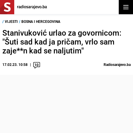
Otvor
/
VIJESTI
/
BOSNA I HERCEGOVINA
Stanivuković urlao za govornicom:
"Šuti sad kad ja pričam, vrlo sam
zaje**n kad se naljutim"
17.02.23. 10:58
Radiosarajevo.ba
10