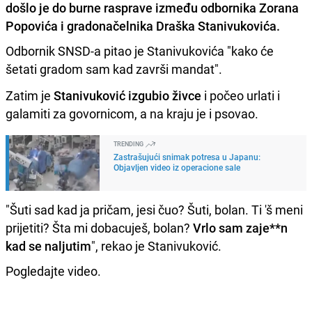
došlo je do burne rasprave između odbornika Zorana
Popovića i gradonačelnika Draška Stanivukovića.
Odbornik SNSD-a pitao je Stanivukovića "kako će
šetati gradom sam kad završi mandat".
Zatim je
Stanivuković izgubio živce
i počeo urlati i
galamiti za govornicom, a na kraju je i psovao.
TRENDING
Zastrašujući snimak potresa u Japanu:
Objavljen video iz operacione sale
"Šuti sad kad ja pričam, jesi čuo? Šuti, bolan. Ti 'š meni
prijetiti? Šta mi dobacuješ, bolan?
Vrlo sam zaje**n
kad se naljutim
", rekao je Stanivuković.
Pogledajte video.