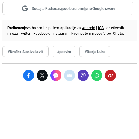
Dodajte Radiosarajevo.ba u omiljene Google izvore
Radiosarajevo.ba
pratite putem aplikacije za
Android
|
iOS
i društvenih
mreža
Twitter
|
Facebook
|
Instagram
, kao i putem našeg
Viber
Chata.
#Draško Stanivuković
#psovka
#Banja Luka