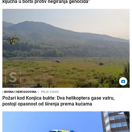
ključna u borbi protiv negiranja genocida"
/
BOSNA I HERCEGOVINA
I
PRIJE 52MIN
Požari kod Konjica bukte: Dva helikoptera gase vatru,
postoji opasnost od širenja prema kućama