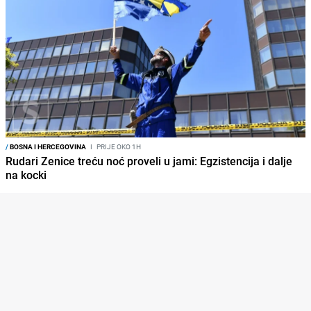
/
BOSNA I HERCEGOVINA
I
PRIJE OKO 1H
Rudari Zenice treću noć proveli u jami: Egzistencija i dalje
na kocki