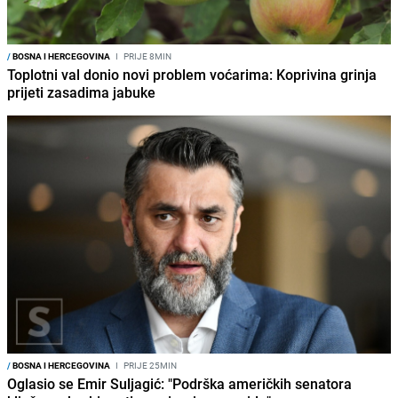
/
BOSNA I HERCEGOVINA
I
PRIJE 8MIN
Toplotni val donio novi problem voćarima: Koprivina grinja
prijeti zasadima jabuke
/
BOSNA I HERCEGOVINA
I
PRIJE 25MIN
Oglasio se Emir Suljagić: "Podrška američkih senatora