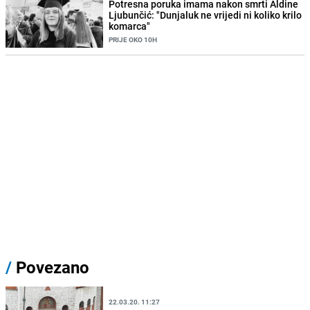
Potresna poruka imama nakon smrti Aldine
Ljubunčić: "Dunjaluk ne vrijedi ni koliko krilo
komarca"
PRIJE OKO 10H
/
Povezano
22.03.20. 11:27