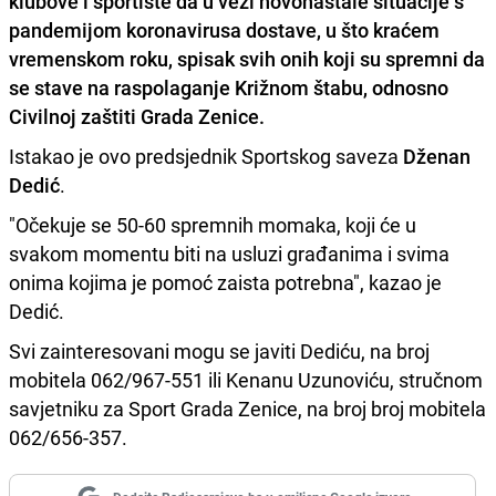
klubove i sportiste da u vezi novonastale situacije s
pandemijom koronavirusa dostave, u što kraćem
vremenskom roku, spisak svih onih koji su spremni da
se stave na raspolaganje Križnom štabu, odnosno
Civilnoj zaštiti Grada Zenice.
Istakao je ovo predsjednik Sportskog saveza
Dženan
Dedić
.
"Očekuje se 50-60 spremnih momaka, koji će u
svakom momentu biti na usluzi građanima i svima
onima kojima je pomoć zaista potrebna", kazao je
Dedić.
Svi zainteresovani mogu se javiti Dediću, na broj
mobitela 062/967-551 ili Kenanu Uzunoviću, stručnom
savjetniku za Sport Grada Zenice, na broj broj mobitela
062/656-357.