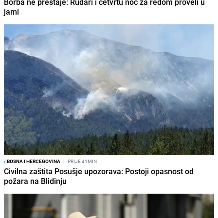
Borba ne prestaje: Rudari i četvrtu noć za redom proveli u
jami
/
BOSNA I HERCEGOVINA
I
PRIJE 41MIN
Civilna zaštita Posušje upozorava: Postoji opasnost od
požara na Blidinju