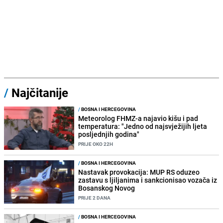
/
Najčitanije
/
BOSNA I HERCEGOVINA
Meteorolog FHMZ-a najavio kišu i pad
temperatura: "Jedno od najsvježijih ljeta
posljednjih godina"
PRIJE OKO 22H
/
BOSNA I HERCEGOVINA
Nastavak provokacija: MUP RS oduzeo
zastavu s ljiljanima i sankcionisao vozača iz
Bosanskog Novog
PRIJE 2 DANA
/
BOSNA I HERCEGOVINA