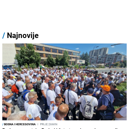
/
Najnovije
/
BOSNA I HERCEGOVINA
I
PRIJE 26MIN