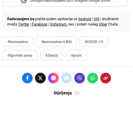
Dodajte Radiosarajevo.ba u omiljene Google izvore
Radiosarajevo.ba
pratite putem aplikacije za
Android
|
iOS
i društvenih
mreža
Twitter
|
Facebook
|
Instagram
, kao i putem našeg
Viber
Chata.
#koronavirus
#koronavirus u BiH
#COVID-19
#Sportski savez
#Zenica
#poziv
26
Dijeljenja