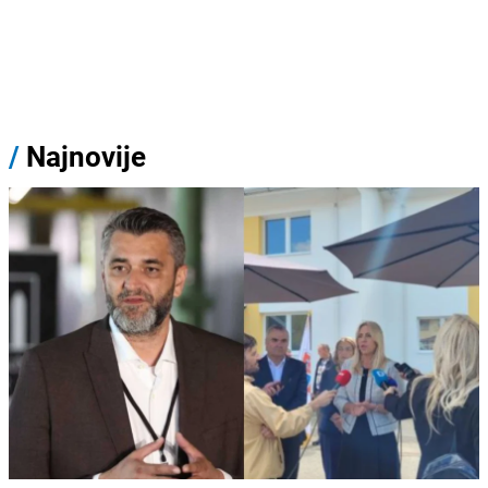
/
Najnovije