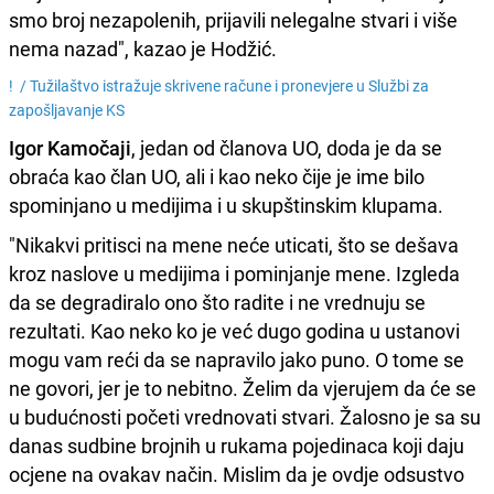
smo broj nezapolenih, prijavili nelegalne stvari i više
nema nazad", kazao je Hodžić.
! /
Tužilaštvo istražuje skrivene račune i pronevjere u Službi za
zapošljavanje KS
Igor Kamočaji
, jedan od članova UO, doda je da se
obraća kao član UO, ali i kao neko čije je ime bilo
spominjano u medijima i u skupštinskim klupama.
"Nikakvi pritisci na mene neće uticati, što se dešava
kroz naslove u medijima i pominjanje mene. Izgleda
da se degradiralo ono što radite i ne vrednuju se
rezultati. Kao neko ko je već dugo godina u ustanovi
mogu vam reći da se napravilo jako puno. O tome se
ne govori, jer je to nebitno. Želim da vjerujem da će se
u budućnosti početi vrednovati stvari. Žalosno je sa su
danas sudbine brojnih u rukama pojedinaca koji daju
ocjene na ovakav način. Mislim da je ovdje odsustvo