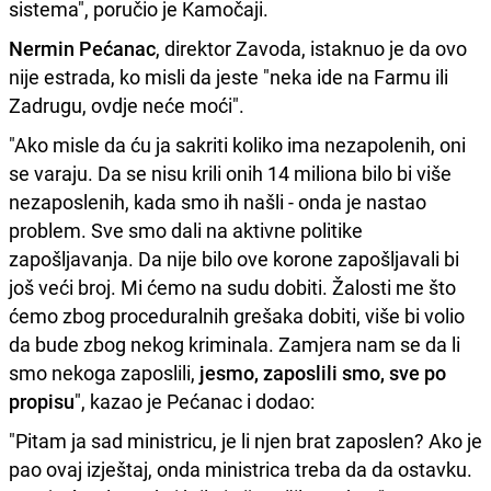
sistema", poručio je Kamočaji.
Nermin Pećanac
, direktor Zavoda, istaknuo je da ovo
nije estrada, ko misli da jeste "neka ide na Farmu ili
Zadrugu, ovdje neće moći".
"Ako misle da ću ja sakriti koliko ima nezapolenih, oni
se varaju. Da se nisu krili onih 14 miliona bilo bi više
nezaposlenih, kada smo ih našli - onda je nastao
problem. Sve smo dali na aktivne politike
zapošljavanja. Da nije bilo ove korone zapošljavali bi
još veći broj. Mi ćemo na sudu dobiti. Žalosti me što
ćemo zbog proceduralnih grešaka dobiti, više bi volio
da bude zbog nekog kriminala. Zamjera nam se da li
smo nekoga zaposlili,
jesmo, zaposlili smo, sve po
propisu
", kazao je Pećanac i dodao:
"Pitam ja sad ministricu, je li njen brat zaposlen? Ako je
pao ovaj izještaj, onda ministrica treba da da ostavku.