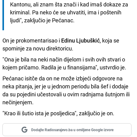
Kantonu, ali znam šta znači i kad imaš dokaze za 
kriminal. Pa neko će se uhvatiti, ima i poštenih 
ljudi", zaključio je Pećanac.
On je prokomentarisao i
Edinu Ljubuškić
, koja se
spominje za novu direktoricu.
"Ona je bila na neki način dijelom i svih ovih stvari o
kojem pričamo. Radila je u finansijama", ustvrdio je.
Pećanac isitče da on ne može izbjeći odgovore na
neka pitanja, jer je u jednom periodu bila šef i dodaje
da su pojedini učestovali u ovim radnjama šutnjom ili
nečinjenjem.
"Krao ili šutio ista je posljedica", zaključio je on.
Dodajte Radiosarajevo.ba u omiljene Google izvore