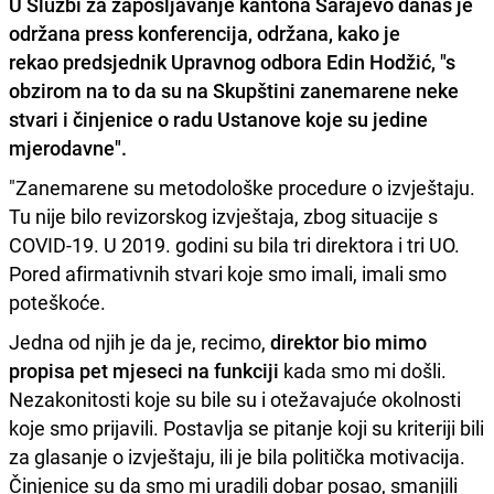
U Službi za zapošljavanje kantona Sarajevo danas je
održana press konferencija, održana, kako je
rekao predsjednik Upravnog odbora
Edin Hodžić, "
s
obzirom na to da su na Skupštini zanemarene neke
stvari i činjenice o radu Ustanove koje su jedine
mjerodavne".
"Zanemarene su metodološke procedure o izvještaju.
Tu nije bilo revizorskog izvještaja, zbog situacije s
COVID-19. U 2019. godini su bila tri direktora i tri UO.
Pored afirmativnih stvari koje smo imali, imali smo
poteškoće.
Jedna od njih je da je, recimo,
direktor bio mimo
propisa pet mjeseci na funkciji
kada smo mi došli.
Nezakonitosti koje su bile su i otežavajuće okolnosti
koje smo prijavili. Postavlja se pitanje koji su kriteriji bili
za glasanje o izvještaju, ili je bila politička motivacija.
Činjenice su da smo mi uradili dobar posao, smanjili