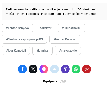
Radiosarajevo.ba
pratite putem aplikacije za
Android
|
iOS
i društvenih
mreža
Twitter
|
Facebook
|
Instagram
, kao i putem našeg
Viber
Chata.
#Kanton Sarajevo
#direktor
#Skupština KS
#Služba za zapošljavanje KS
#Nermin Pećanac
#Igor Kamočaji
#kriminal
#malverzacije
769
Dijeljenja