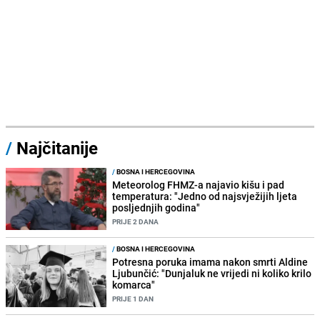
/
Najčitanije
/
BOSNA I HERCEGOVINA
Meteorolog FHMZ-a najavio kišu i pad
temperatura: "Jedno od najsvježijih ljeta
posljednjih godina"
PRIJE 2 DANA
/
BOSNA I HERCEGOVINA
Potresna poruka imama nakon smrti Aldine
Ljubunčić: "Dunjaluk ne vrijedi ni koliko krilo
komarca"
PRIJE 1 DAN