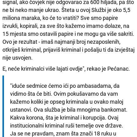
signal, ako čovjek nije odgovarao za 600 hiljada, pa što
ne bi neko manje ukrao. Šteta u ovoj Službi je oko 5,5
miliona maraka, ko će to vratiti? Sve smo papire
izvukli, kopirali, za sve što kažemo imamo dolaze, na
15 mjesta smo ostavili papire i ne mogu ga više sakriti.
Ovo je rezultat - imaš najmanji broj nezaposlenih,
otkriješ kriminal, prijaviš kriminal i pošalju ti da izvještaj
nije usvojen.
E, neće kriminalci više lajati ovdje", rekao je Pećanac.
"iduće sedmice ćemo ići po ambasadama, da 
vidimo šta će biti. Ovim pokušavamo da vam 
kažemo koliki je opseg kriminala u ovako maloj 
ustanovi. Ova služba je bila mnogima bankomat. 
Kakva korona, šta je kriminal i korupcija. Ovaj 
institucionalni kriminal ruši temelje ove države. 
Ja se ne pravdam, znam šta znači 18 ruku u 