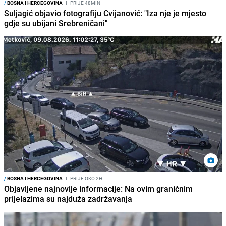
/
BOSNA I HERCEGOVINA
I
PRIJE 48MIN
Suljagić objavio fotografiju Cvijanović: "Iza nje je mjesto
gdje su ubijani Srebreničani"
/
BOSNA I HERCEGOVINA
I
PRIJE OKO 2H
Objavljene najnovije informacije: Na ovim graničnim
prijelazima su najduža zadržavanja