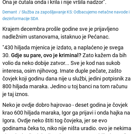
Ona je ćutala onda i krila i nije vršila nadzor".
Demant /
Služba za zapošljavanje KS: Odbacujemo netačne navode i
dezinformacije SDA
Krajem decembra prošle godine sve je prijavljeno
nadležnim ustanovama, istaknuo je Pećanac.
"430 hiljada mjenica je izdato, a naplaćeno je svega
30.
Gdje su pare, ovo je kriminal?
Zato kažem da bih
volio da neko dobije zatvor... Sve je kod nas sukob
interesa, osim njihovog. Imate duple pečate, zašto
čovjek koji godinu dana nije u službi, jedini potpisnik za
800 hiljada maraka. Jedino u toj banci na tom računu
je taj iznos.
Neko je ovdje dobro hajrovao - deset godina je čovjek
krao 600 hiljada maraka, Igor ga prijavi i onda hajka na
Igora. Ovdje neko štiti tog čovjeka, jer se evo
godinama čeka to, niko nije ništa uradio. ovo je nekima