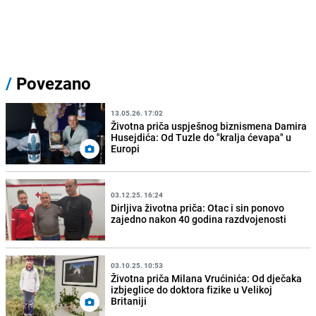
/
Povezano
13.05.26. 17:02
Životna priča uspješnog biznismena Damira
Husejdića: Od Tuzle do "kralja ćevapa" u
Europi
03.12.25. 16:24
Dirljiva životna priča: Otac i sin ponovo
zajedno nakon 40 godina razdvojenosti
03.10.25. 10:53
Životna priča Milana Vrućinića: Od dječaka
izbjeglice do doktora fizike u Velikoj
Britaniji