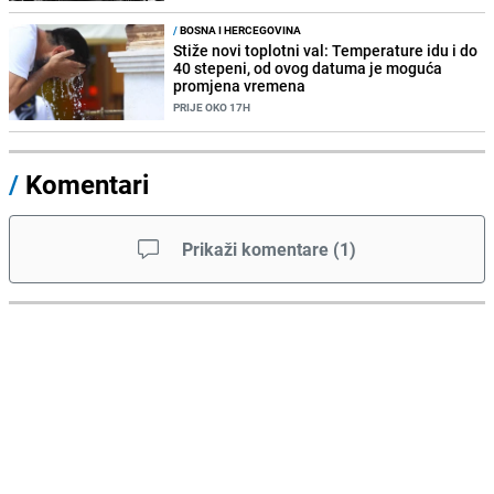
/
BOSNA I HERCEGOVINA
Stiže novi toplotni val: Temperature idu i do
40 stepeni, od ovog datuma je moguća
promjena vremena
PRIJE OKO 17H
/
Komentari
Prikaži komentare
(
1
)