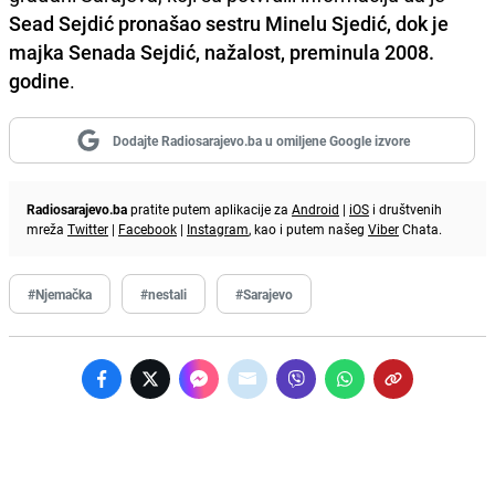
Sead Sejdić pronašao sestru Minelu Sjedić, dok je
majka Senada Sejdić, nažalost, preminula 2008.
godine
.
Dodajte Radiosarajevo.ba u omiljene Google izvore
Radiosarajevo.ba
pratite putem aplikacije za
Android
|
iOS
i društvenih
mreža
Twitter
|
Facebook
|
Instagram
, kao i putem našeg
Viber
Chata.
#Njemačka
#nestali
#Sarajevo