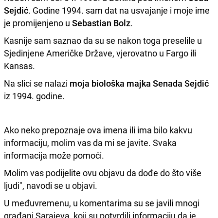
Sejdić
. Godine 1994. sam dat na usvajanje i moje ime
je promijenjeno u
Sebastian Bolz
.
Kasnije sam saznao da su se nakon toga preselile u
Sjedinjene Američke Države, vjerovatno u Fargo ili
Kansas.
Na slici se nalazi
moja biološka majka Senada Sejdić
iz 1994. godine.
Ako neko prepoznaje ova imena ili ima bilo kakvu
informaciju, molim vas da mi se javite. Svaka
informacija može pomoći.
Molim vas podijelite ovu objavu da dođe do što više
ljudi", navodi se u objavi.
U međuvremenu, u komentarima su se javili mnogi
građani Sarajeva, koji su potvrdili informaciju da je