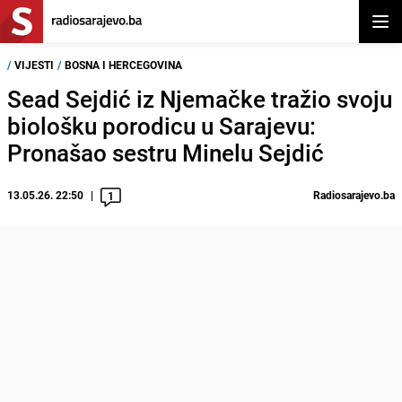
Otvor
/
VIJESTI
/
BOSNA I HERCEGOVINA
Sead Sejdić iz Njemačke tražio svoju
biološku porodicu u Sarajevu:
Pronašao sestru Minelu Sejdić
13.05.26. 22:50
Radiosarajevo.ba
1