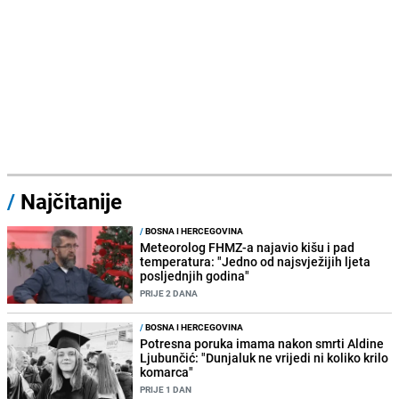
/
Najčitanije
/
BOSNA I HERCEGOVINA
Meteorolog FHMZ-a najavio kišu i pad
temperatura: "Jedno od najsvježijih ljeta
posljednjih godina"
PRIJE 2 DANA
/
BOSNA I HERCEGOVINA
Potresna poruka imama nakon smrti Aldine
Ljubunčić: "Dunjaluk ne vrijedi ni koliko krilo
komarca"
PRIJE 1 DAN