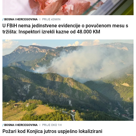
/
BOSNA I HERCEGOVINA
I
PRIJE 43MIN
U FBiH nema jedinstvene evidencije o povučenom mesu s
tržišta: Inspektori izrekli kazne od 48.000 KM
/
BOSNA I HERCEGOVINA
I
PRIJE OKO 1H
Požari kod Konjica jutros uspješno lokalizirani