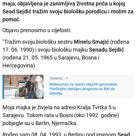
maja, objavljena je zanimljiva životna priča u kojoj
Sead Sejdić tražim svoju biološku porodicu i molim za
pomoć.
Objavu prenosimo u cijelosti:
"Tražim svoju biološku sestru
Minelu Smajić
(rođena
17. 06. 1990) i svoju biološku majku
Senadu Sejdić
(rođena 21. 05. 1965 u Sarajevu, Bosna i
Hercegovina).
TRENDING
Meteorolozi za danas objavili upozorenje:
Pročitajte i detaljnu prognozu za BiH do
četvrtka
Moja majka je živjela na adresi Kralja Tvrtka 5 u
Sarajevu. Tokom rata u Bosni (oko 1992. godine)
pobjegle su u Berlin, Njemačka.
Rođen sam 08. 04. 1993. u Berlinu pod imenom
Sead