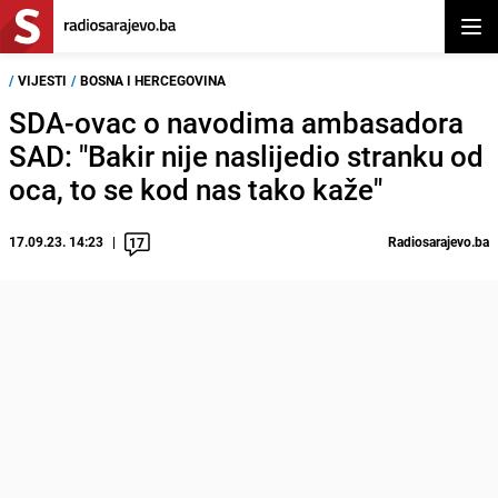
Otvor
/
VIJESTI
/
BOSNA I HERCEGOVINA
SDA-ovac o navodima ambasadora
SAD: "Bakir nije naslijedio stranku od
oca, to se kod nas tako kaže"
17.09.23. 14:23
Radiosarajevo.ba
17