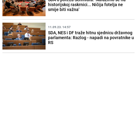
historijskoj raskrnici... Ničija fotelja ne
smije biti važna'
11.09.23. 14:57
SDA, NES i DF traže hitnu sjednicu državnog
parlamenta: Razlog - napadi na povratnike u
RS