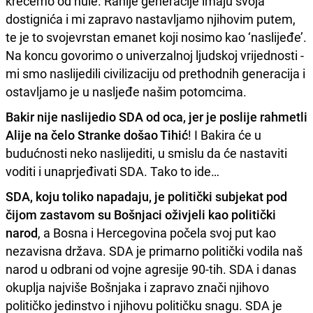
krećemo od nule. Ranije generacije imaju svoja
dostignića i mi zapravo nastavljamo njihovim putem,
te je to svojevrstan emanet koji nosimo kao ‘naslijeđe’.
Na koncu govorimo o univerzalnoj ljudskoj vrijednosti -
mi smo naslijedili civilizaciju od prethodnih generacija i
ostavljamo je u nasljeđe našim potomcima.
Bakir nije naslijedio SDA od oca, jer je poslije rahmetli
Alije na čelo Stranke došao Tihić
! I Bakira će u
budućnosti neko naslijediti, u smislu da će nastaviti
voditi i unaprjeđivati SDA. Tako to ide…
SDA, koju toliko napadaju, je politički subjekat pod
čijom zastavom su Bošnjaci oživjeli kao politički
narod
, a Bosna i Hercegovina počela svoj put kao
nezavisna država. SDA je primarno politički vodila naš
narod u odbrani od vojne agresije 90-tih. SDA i danas
okuplja najviše Bošnjaka i zapravo znači njihovo
političko jedinstvo i njihovu političku snagu. SDA je