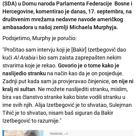
(SDA) u Domu naroda Parlamenta Federacije Bosne i
Hercegovine, komentirao je danas, 17. septembra, na
društvenim mrežama nedavne navode američkog
ambasadora u našoj zemlji Michaela Murphyja.
Podsjetimo, Murphy je poručio:
"Pročitao sam intervju koji je [Bakir] Izetbegović dao
kući
Al Arabia
i bio sam zaista zaprepašten nekim
stvarima koje je rekao.
Govorio je o tome kako je
naslijedio stranku
na način kao da je on posjeduje.
Zadnji put kada sam ja provjeravao činjenice,
on nije ni
kralj ni sultan
. Ne možete naslijediti stranku, mislim,
bira vas članstvo stranke kako biste vodili stranku u
ime svih njih. Alija Izetbegović je to shvatao, Sulejman
Tihić je to shvatao, nisam baš siguran da Bakir
Izetbegović to razumije."
TRENDING