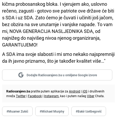
kičma probosanskog bloka. I vjerujem ako, uslovno
rečeno, zagusti - gotovo sve patriote ove države će biti
s SDA i uz SDA. Zato ćemo je čuvati i učiniti još jačom,
bez obzira na sve unutarnje i vanjske napade. To vam
mi, NOVA GENERACIJA NASLJEDNIKA SDA, od
najnižeg do najvišeg nivoa njenog organiziranja,
GARANTUJEMO!
A SDA ima svoje slabosti i mi smo nekako najspremniji
da ih javno priznamo, što je također kvalitet više…"
Dodajte Radiosarajevo.ba u omiljene Google izvore
Radiosarajevo.ba
pratite putem aplikacije za
Android
|
iOS
i društvenih
mreža
Twitter
|
Facebook
|
Instagram
, kao i putem našeg
Viber
Chata.
#Muamer Zukić
#Michael Murphy
#Bakir Izetbegović