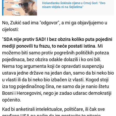
Holanđanku šokirale cijene u Crnoj Gori: "Ovo
nisam vidjela ni na Sejšelima"
No, Zukić sad ima "odgovor", a mi ga objavljujemo u
cijelosti:
"
SDA nije protiv SAD! I bez obzira koliko puta pojedini
mediji ponovili tu frazu, to neće postati istina
. Mi
možemo biti samo protiv pogrešnih političkih poteza
pojedinaca, bez obzira odakle dolazili i ko oni bili.
Nema tog argumenta koji će opravdati suspenziju
ustava jedne države na jedan dan, samo da bi neko bio
u vlasti ili da bi neko bio izbačen iz vlasti. Kogod stoji
iza tog pojedinačnog čina, ne samo da je nanio štetu
Bosni i Hercegovini, nego je zadao udarac demokratiji
općenito.
Kad bi anketirali intelektualce, političare, ili čak sve
građane USA na način da im postavite to pitanje -