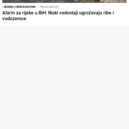
/
BOSNA I HERCEGOVINA
I
PRIJE OKO 2H
Alarm za rijeke u BiH: Niski vodostaji ugrožavaju ribe i
vodozemce