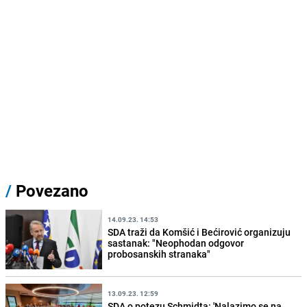
/
Povezano
14.09.23. 14:53
SDA traži da Komšić i Bećirović organizuju
sastanak: "Neophodan odgovor
probosanskih stranaka"
13.09.23. 12:59
SDA o potezu Schmidta: 'Nalazimo se na