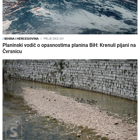
/
BOSNA I HERCEGOVINA
I
PRIJE OKO 2H
Planinski vodič o opasnostima planina BiH: Krenuli pijani na
Čvrsnicu