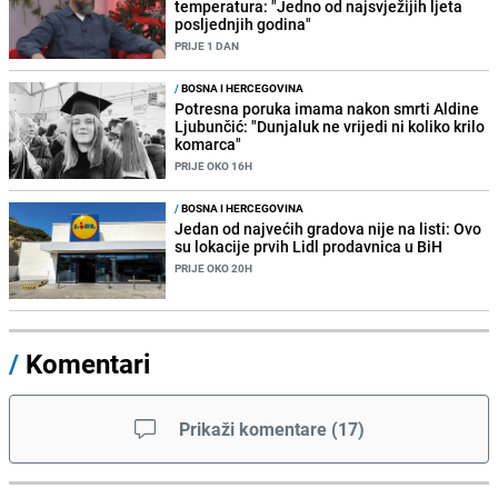
temperatura: "Jedno od najsvježijih ljeta
posljednjih godina"
PRIJE 1 DAN
/
BOSNA I HERCEGOVINA
Potresna poruka imama nakon smrti Aldine
Ljubunčić: "Dunjaluk ne vrijedi ni koliko krilo
komarca"
PRIJE OKO 16H
/
BOSNA I HERCEGOVINA
Jedan od najvećih gradova nije na listi: Ovo
su lokacije prvih Lidl prodavnica u BiH
PRIJE OKO 20H
/
Komentari
Prikaži komentare
(
17
)