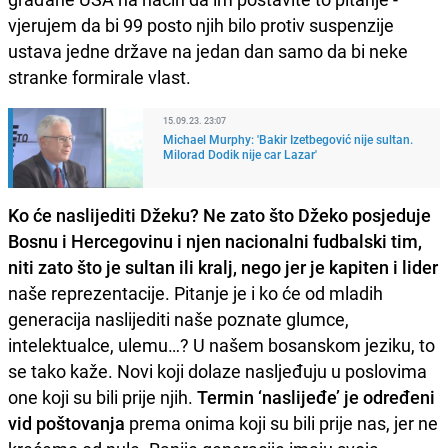
vjerujem da bi 99 posto njih bilo protiv suspenzije
ustava jedne države na jedan dan samo da bi neke
stranke formirale vlast.
15.09.23. 23:07
Michael Murphy: 'Bakir Izetbegović nije sultan.
Milorad Dodik nije car Lazar'
Ko će naslijediti Džeku? Ne zato što Džeko posjeduje
Bosnu i Hercegovinu i njen nacionalni fudbalski tim,
niti zato što je sultan ili kralj, nego jer je kapiten i lider
naše reprezentacije. Pitanje je i ko će od mladih
generacija naslijediti naše poznate glumce,
intelektualce, ulemu…? U našem bosanskom jeziku, to
se tako kaže. Novi koji dolaze nasljeđuju u poslovima
one koji su bili prije njih.
Termin ‘naslijeđe’ je određeni
vid poštovanja
prema onima koji su bili prije nas, jer ne