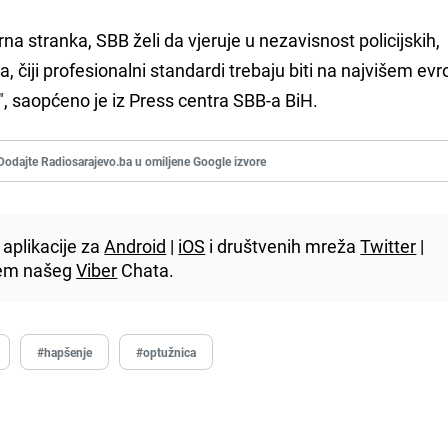
na stranka, SBB želi da vjeruje u nezavisnost policijskih,
ra, čiji profesionalni standardi trebaju biti na najvišem e
, saopćeno je iz Press centra SBB-a BiH.
Dodajte Radiosarajevo.ba u omiljene Google izvore
aplikacije za
Android
|
iOS
i društvenih mreža
Twitter
|
utem našeg
Viber
Chata.
#hapšenje
#optužnica