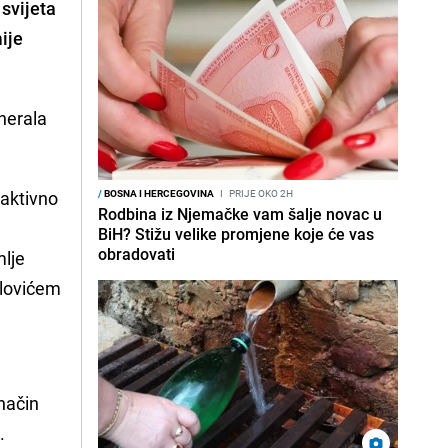
svijeta
ije
enerala
oaktivno
/
BOSNA I HERCEGOVINA
I
PRIJE OKO 2H
Rodbina iz Njemačke vam šalje novac u
BiH? Stižu velike promjene koje će vas
obradovati
mlje
ilovićem
 način
.