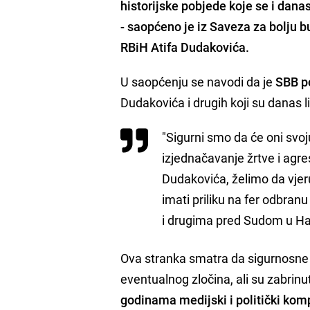
historijske pobjede koje se i dan
- saopćeno je iz Saveza za bolj
RBiH
Atifa Dudakovića
.
U saopćenju se navodi da je
SBB p
Dudakovića i drugih koji su danas l
"Sigurni smo da će oni svoj
izjednačavanje žrtve i agr
Dudakovića, želimo da vjer
imati priliku na fer odbran
i drugima pred Sudom u Ha
Ova stranka smatra da sigurnosne s
eventualnog zločina, ali su zabrinu
godinama medijski i politički kom