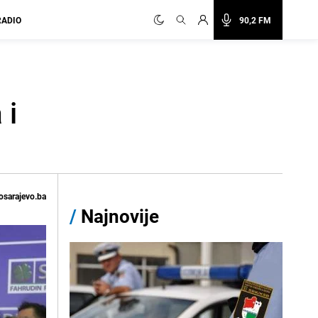
RADIO
90,2 FM
 i
osarajevo.ba
/
Najnovije