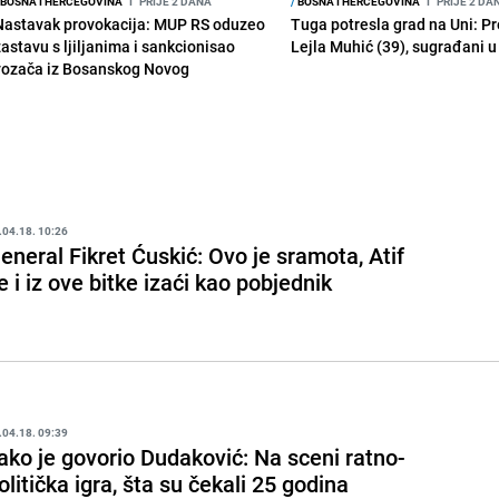
BOSNA I HERCEGOVINA
I
PRIJE 2 DANA
/
BOSNA I HERCEGOVINA
I
PRIJE 2 DA
Nastavak provokacija: MUP RS oduzeo
Tuga potresla grad na Uni: P
zastavu s ljiljanima i sankcionisao
Lejla Muhić (39), sugrađani u
vozača iz Bosanskog Novog
.04.18. 10:26
eneral Fikret Ćuskić: Ovo je sramota, Atif
e i iz ove bitke izaći kao pobjednik
.04.18. 09:39
ako je govorio Dudaković: Na sceni ratno-
olitička igra, šta su čekali 25 godina