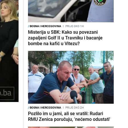
/
BOSNA I HERCEGOVINA
I
PRIJE OKO 1H
Misterija u SBK: Kako su povezani
zapaljeni Golf II u Travniku i bacanje
bombe na kafić u Vitezu?
/
BOSNA I HERCEGOVINA
I
PRIJE OKO 2H
d
Pozlilo im u jami, ali se vratili: Rudari
RMU Zenica poručuju, 'nećemo odustati'