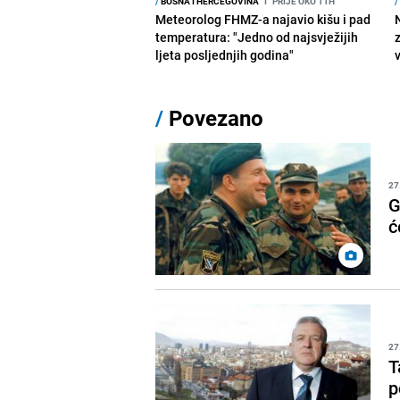
/
BOSNA I HERCEGOVINA
I
PRIJE OKO 11H
/
Meteorolog FHMZ-a najavio kišu i pad
temperatura: "Jedno od najsvježijih
ljeta posljednjih godina"
/
Povezano
27
G
ć
27
T
p