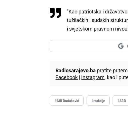
"Kao patriotska i državotvor
tužilačkih i sudskih struktu
i svjetskom pravnom nivou"
Radiosarajevo.ba
pratite putem 
Facebook
|
Instagram
, kao i p
#Atif Dudaković
#reakcije
#SBB