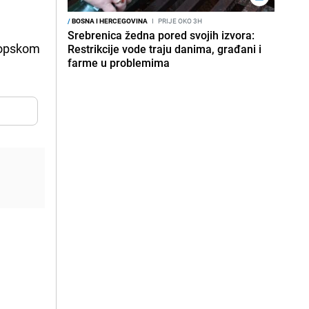
/
BOSNA I HERCEGOVINA
I
PRIJE OKO 3H
Srebrenica žedna pored svojih izvora:
vropskom
Restrikcije vode traju danima, građani i
farme u problemima