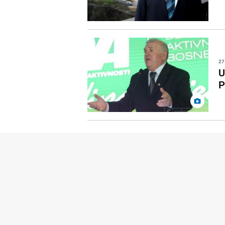
27
U
P