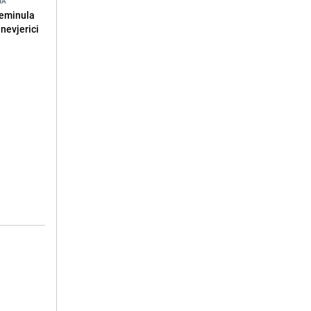
NA
reminula
 nevjerici