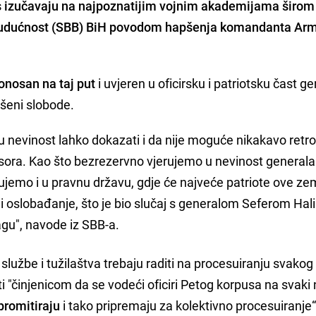
as izučavaju na najpoznatijim vojnim akademijama širom 
u budućnost (SBB) BiH povodom hapšenja komandanta Arm
onosan na taj put
i uvjeren u oficirsku i patriotsku čast g
išeni slobode.
u nevinost lahko dokazati i da nije moguće nikakavo retr
esora. Kao što bezrezervno vjerujemo u nevinost generala
ujemo i u pravnu državu, gdje će najveće patriote ove ze
u i oslobađanje, što je bio slučaj s generalom Seferom Hal
gu", navode iz SBB-a.
lužbe i tužilaštva trebaju raditi na procesuiranju svakog
ti "činjenicom da se vodeći oficiri Petog korpusa na svaki
promitiraju
i tako pripremaju za kolektivno procesuiranje“