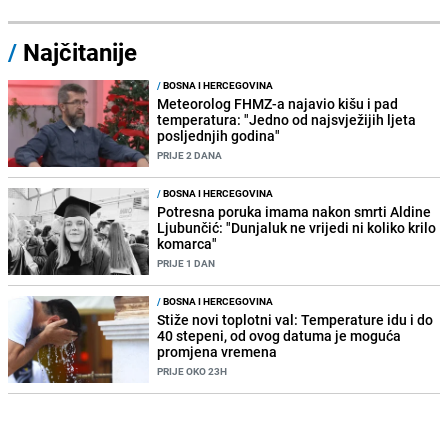
/
Najčitanije
/
BOSNA I HERCEGOVINA
Meteorolog FHMZ-a najavio kišu i pad
temperatura: "Jedno od najsvježijih ljeta
posljednjih godina"
PRIJE 2 DANA
/
BOSNA I HERCEGOVINA
Potresna poruka imama nakon smrti Aldine
Ljubunčić: "Dunjaluk ne vrijedi ni koliko krilo
komarca"
PRIJE 1 DAN
/
BOSNA I HERCEGOVINA
Stiže novi toplotni val: Temperature idu i do
40 stepeni, od ovog datuma je moguća
promjena vremena
PRIJE OKO 23H