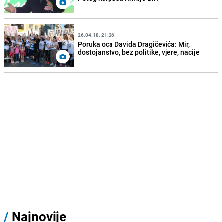
26.04.18. 21:26
Poruka oca Davida Dragičevića: Mir,
dostojanstvo, bez politike, vjere, nacije
/
Najnovije