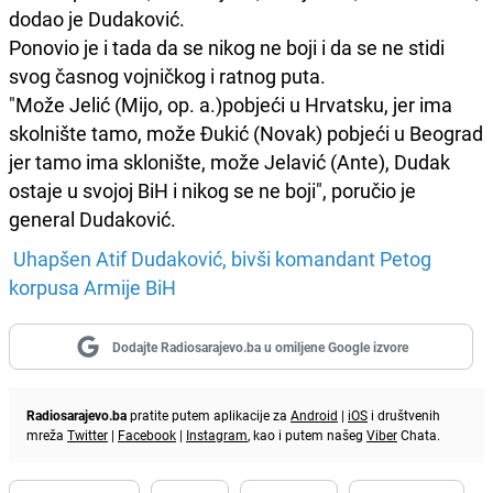
dodao je Dudaković.
Ponovio je i tada da se nikog ne boji i da se ne stidi
svog časnog vojničkog i ratnog puta.
"Može Jelić (Mijo, op. a.)pobjeći u Hrvatsku, jer ima
skolnište tamo, može Đukić (Novak) pobjeći u Beograd
jer tamo ima sklonište, može Jelavić (Ante), Dudak
ostaje u svojoj BiH i nikog se ne boji", poručio je
general Dudaković.
Uhapšen Atif Dudaković, bivši komandant Petog
korpusa Armije BiH
Dodajte Radiosarajevo.ba u omiljene Google izvore
Radiosarajevo.ba
pratite putem aplikacije za
Android
|
iOS
i društvenih
mreža
Twitter
|
Facebook
|
Instagram
, kao i putem našeg
Viber
Chata.