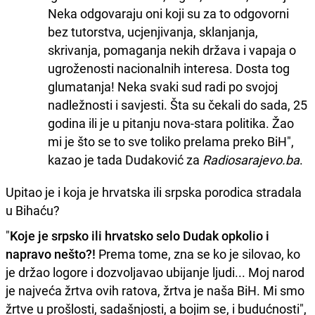
Neka odgovaraju oni koji su za to odgovorni
bez tutorstva, ucjenjivanja, sklanjanja,
skrivanja, pomaganja nekih država i vapaja o
ugroženosti nacionalnih interesa. Dosta tog
glumatanja! Neka svaki sud radi po svojoj
nadležnosti i savjesti. Šta su čekali do sada, 25
godina ili je u pitanju nova-stara politika. Žao
mi je što se to sve toliko prelama preko BiH",
kazao je tada Dudaković za
Radiosarajevo.ba
.
Upitao je i koja je hrvatska ili srpska porodica stradala
u Bihaću?
"
Koje je srpsko ili hrvatsko selo Dudak opkolio i
napravo nešto?!
Prema tome, zna se ko je silovao, ko
je držao logore i dozvoljavao ubijanje ljudi... Moj narod
je najveća žrtva ovih ratova, žrtva je naša BiH. Mi smo
žrtve u prošlosti, sadašnjosti, a bojim se, i budućnosti",