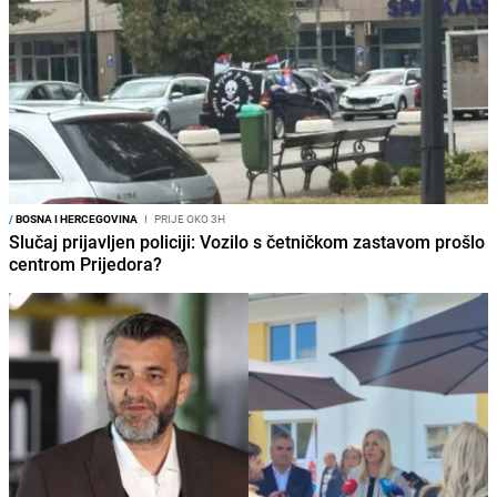
/
BOSNA I HERCEGOVINA
I
PRIJE OKO 3H
Slučaj prijavljen policiji: Vozilo s četničkom zastavom prošlo
centrom Prijedora?