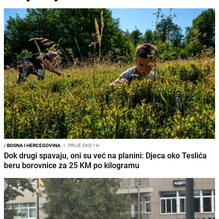
/
BOSNA I HERCEGOVINA
I
PRIJE OKO 1H
Dok drugi spavaju, oni su već na planini: Djeca oko Teslića
beru borovnice za 25 KM po kilogramu