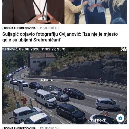
/
BOSNA I HERCEGOVINA
I
PRIJE OKO 4H
Suljagić objavio fotografiju Cvijanović: "Iza nje je mjesto
gdje su ubijani Srebreničani"
/
BOSNA I HERCEGOVINA
I
PRIJE OKO 6H