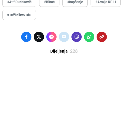
#Atif Dudaković
#Bihać
#hapšenje
#Armija RBiH
#Tužilaštvo BiH
228
Dijeljenja