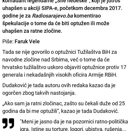
komadant legendarne „Sile nebeske“, koji je jutros
uhapšen u akciji SIPA-e, početkom decembra 2017.
godine je za
Radiosarajevo.ba
komentirao
špekulacije o tome da će biti optužen ili može
uhapšen za ratne zločine
.
Piše:
Faruk Vele
Tada se nije govorilo o optužnici Tužilaštva BiH za
navodne zločine nad Srbima, već o tome da će
hrvatsko tužilaštvo uskoro objaviti optužnice protiv 17
generala i nekadašnjih visokih oficira Armije RBiH.
Dudaković je tada autoru ovih redaka kazao da je
ogorčen zbog takvih nastojanja.
„Ako sam ja ratni zločinac, zašto su čekali duže od 25
godina da bi me optužili“, kazao je tada Dudaković.
"Meni je jasno da je na pozornici ratno-politička
igra. Istine su torture, logori, ubistva, rušenja...